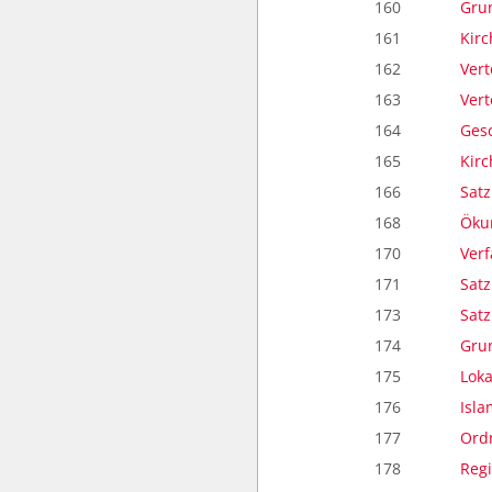
160
Grun
161
Kirc
162
Vert
163
Vert
164
Ges
165
Kirc
166
Sat
168
Öku
170
Ver
171
Sat
173
Satz
174
Gru
175
Loka
176
Isl
177
Ordn
178
Regi