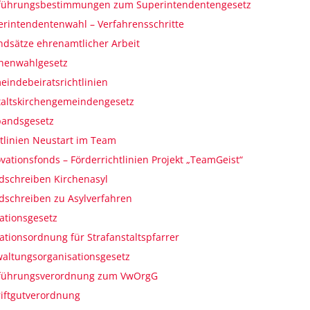
führungsbestimmungen zum Superintendentengesetz
rintendentenwahl – Verfahrensschritte
dsätze ehrenamtlicher Arbeit
chenwahlgesetz
indebeiratsrichtlinien
taltskirchengemeindengesetz
bandsgesetz
tlinien Neustart im Team
vationsfonds – Förderrichtlinien Projekt „TeamGeist“
dschreiben Kirchenasyl
dschreiben zu Asylverfahren
tationsgesetz
tationsordnung für Strafanstaltspfarrer
altungsorganisationsgesetz
führungsverordnung zum VwOrgG
iftgutverordnung