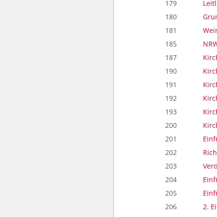
179
Lei
180
Gru
181
Wei
185
NRW
187
Kirc
190
Kir
191
Kir
192
Kir
193
Kir
200
Kirc
201
Einf
202
Rich
203
Vero
204
Einf
205
Einf
206
2. E