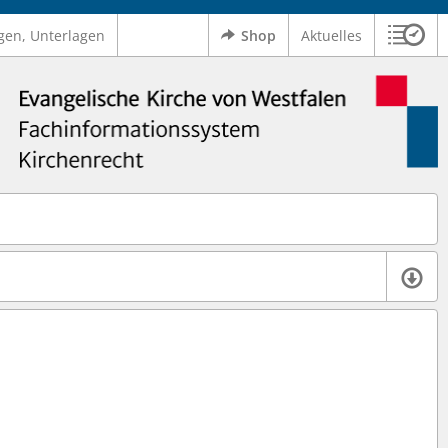
gen, Unterlagen
Shop
Aktuelles
Sitzu
Logo Ev. Kirche von Westfalen
 findet auch: "Pfarrerinitiative" oder "Pfarrerausschuss".
serer Hilfe.
Ve