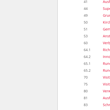
41
Aus
44
Supe
49
Grun
50
Kir
51
Geme
53
Ans
60
Ver
64.1
Rich
64.2
Inno
65.1
Run
65.2
Run
70
Visi
75
Visi
80
Verw
81
Aus
83
Schr