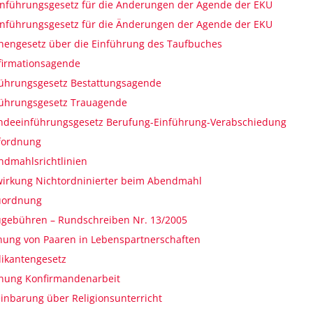
inführungsgesetz für die Änderungen der Agende der EKU
inführungsgesetz für die Änderungen der Agende der EKU
hengesetz über die Einführung des Taufbuches
firmationsagende
führungsgesetz Bestattungsagende
führungsgesetz Trauagende
ndeeinführungsgesetz Berufung-Einführung-Verabschiedung
fordnung
ndmahlsrichtlinien
wirkung Nichtordninierter beim Abendmahl
uordnung
ugebühren – Rundschreiben Nr. 13/2005
nung von Paaren in Lebenspartnerschaften
ikantengesetz
nung Konfirmandenarbeit
inbarung über Religionsunterricht