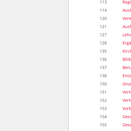
113
Reg
114
Aus
120
Verw
121
Aus
127
Leh
128
Erg
135
Kirc
136
Bild
137
Beru
138
Ent
150
Gru
151
Vert
152
Ver
153
Vor
154
Ges
155
Gesc