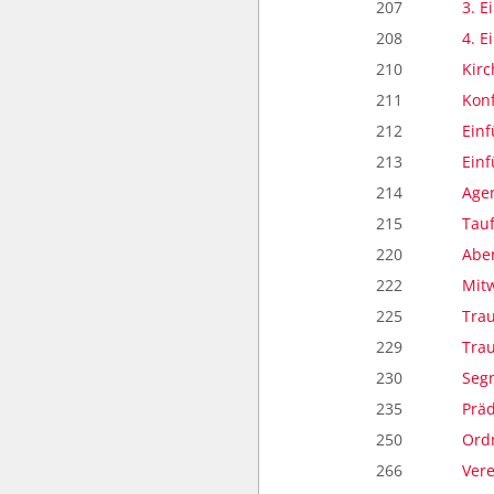
207
3. E
208
4. E
210
Kirc
211
Kon
212
Ein
213
Ein
214
Age
215
Tau
220
Abe
222
Mit
225
Tra
229
Tra
230
Seg
235
Präd
250
Ord
266
Vere