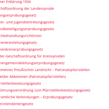
mer Erklärung 1934
chäftsordnung der Landessynode
tungserprobungsgesetz
er- und Jugendvertretungsgesetz
endbeteiligungserprobungsgesetz
chbehandlungsrichtlinien
henkreisleitungsgesetz
chenkreiserprobungsgesetz
ter-Geschäftsordnung für Kreissynoden
chengemeindeleitungserprobungsgesetz
emeines Preußisches Landrecht – Patronatspfarrstellen
elder Abkommen (Patronatspfarrstellen)
rstellenbesetzungsgesetz
führungsverordnung zum Pfarrstellenbesetzungsgesetz
ramtliche Verbindungen – Erprobungsgesetz
erintendentengesetz