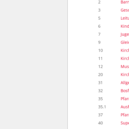
2
Bar
3
Ges
5
Lei
6
Kind
7
Jug
9
Glei
10
Kirc
11
Kir
12
Mus
20
Kir
31
Allg
32
Bosf
35
Pfar
35.1
Aus
37
Pfar
40
Sup