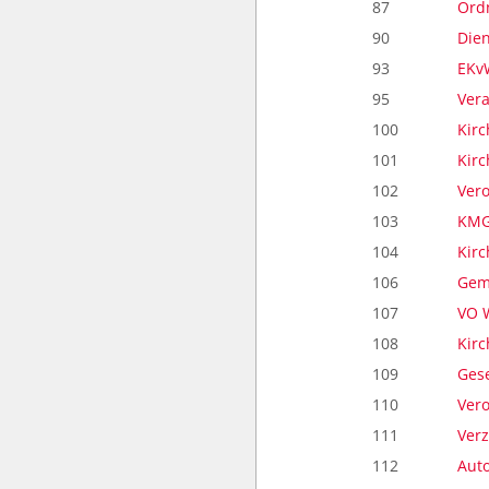
87
Ord
90
Die
93
EKv
95
Ver
100
Kirc
101
Kirc
102
Vero
103
KMG
104
Kirc
106
Geme
107
VO W
108
Kirc
109
Gese
110
Ver
111
Verz
112
Auto