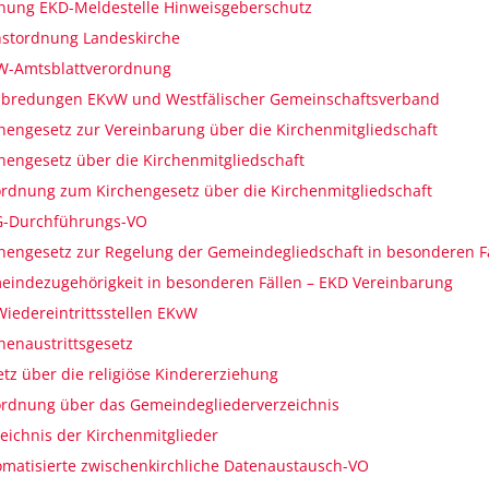
nung EKD-Meldestelle Hinweisgeberschutz
nstordnung Landeskirche
W-Amtsblattverordnung
abredungen EKvW und Westfälischer Gemeinschaftsverband
hengesetz zur Vereinbarung über die Kirchenmitgliedschaft
hengesetz über die Kirchenmitgliedschaft
rdnung zum Kirchengesetz über die Kirchenmitgliedschaft
-Durchführungs-VO
hengesetz zur Regelung der Gemeindegliedschaft in besonderen F
indezugehörigkeit in besonderen Fällen – EKD Vereinbarung
iedereintrittsstellen EKvW
henaustrittsgesetz
tz über die religiöse Kindererziehung
ordnung über das Gemeindegliederverzeichnis
eichnis der Kirchenmitglieder
matisierte zwischenkirchliche Datenaustausch-VO