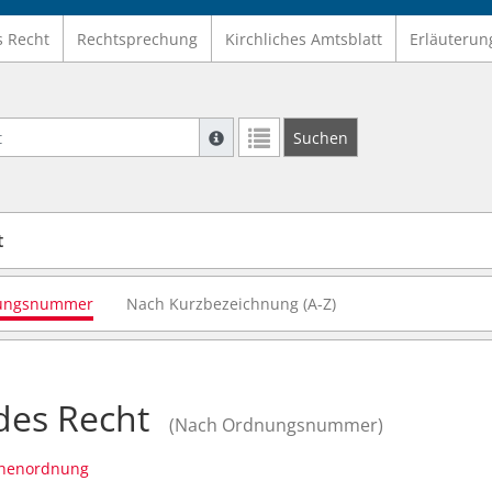
s Recht
Rechtsprechung
Kirchliches Amtsblatt
Erläuterun
Suche mit Platzhalter "*", Bsp. Pfarrer*,
Suchen
Weitere Suchoperatoren finden Sie in un
t
ungsnummer
Nach Kurzbezeichnung (A-Z)
des Recht
(Nach Ordnungsnummer)
chenordnung