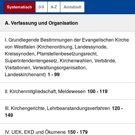
Systematisch
0-9
A-Z
Amtsblatt
A. Verfassung und Organisation
I. Grundlegende Bestimmungen der Evangelischen Kirche
von Westfalen (Kirchenordnung, Landessynode,
Kreissynoden, Pfarrstellenbesetzungsrecht,
Superintendentengesetz, Kirchenwahlen, Verbände,
Visitationen, Verwaltungsorganisation,
Landeskirchenamt)
1 - 99
II. Kirchenmitgliedschaft, Meldewesen
100 - 119
III. Kirchengerichte, Lehrbeanstandungsverfahren
120 -
149
IV. UEK, EKD und Ökumene
150 - 179