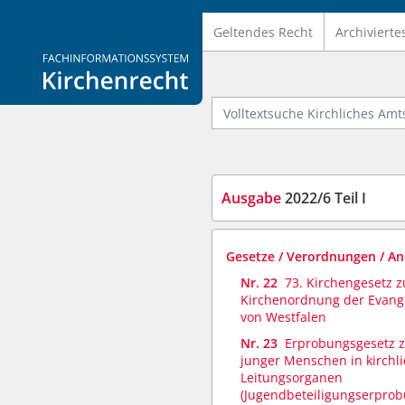
Geltendes Recht
Archivierte
Logo Fachinformationssystem Kirchenrecht
Volltextsuche Kirchliches Amtsb
Ausgabe
2022/6 Teil I
Gesetze / Verordnungen / A
Nr. 22
73. Kirchengesetz 
Kirchenordnung der Evang
von Westfalen
Nr. 23
Erprobungsgesetz z
junger Menschen in kirchl
Leitungsorganen
(Jugendbeteiligungserprob