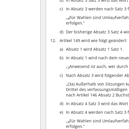
In Absatz 3 Satz 3 wird das Wort
In Absatz 3 werden nach Satz 3 
„
Für Wahlen sind Umlaufverfahr
4
erfolgen.“
Der bisherige Absatz 3 Satz 4 wi
Artikel 149 wird wie folgt geändert:
Absatz 1 wird Absatz 1 Satz 1.
In Absatz 1 wird nach dem neuen
„
Anwesend ist auch, wer durch 
2
Nach Absatz 3 wird folgender Ab
„(3a) Außerhalb von Sitzungen 
Drittel des verfassungsmäßigen
nach Artikel 146 Absatz 2 Buch
In Absatz 4 Satz 3 wird das Wort
In Absatz 4 werden nach Satz 3 
„
Für Wahlen sind Umlaufverfahr
4
erfolgen.“