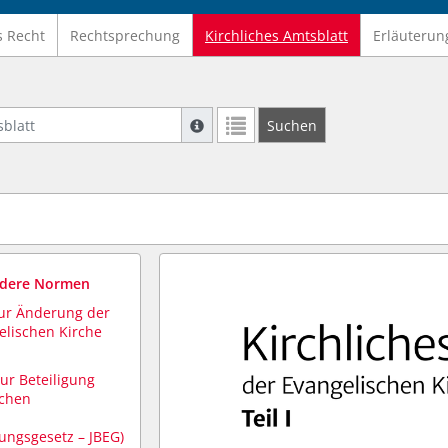
s Recht
Rechtsprechung
Kirchliches Amtsblatt
Erläuterun
latt
Suche mit Platzhalter "*", Bsp. Pfarrer*,
Suchen
Weitere Suchoperatoren finden Sie in un
ndere Normen
zur Änderung der
elischen Kirche
ur Beteiligung
ichen
ungsgesetz – JBEG)