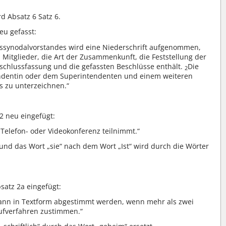
rd Absatz 6 Satz 6.
neu gefasst:
issynodalvorstandes wird eine Niederschrift aufgenommen,
itglieder, die Art der Zusammenkunft, die Feststellung der
eschlussfassung und die gefassten Beschlüsse enthält.
Die
2
tendentin oder dem Superintendenten und einem weiteren
s zu unterzeichnen.“
2 neu eingefügt:
Telefon- oder Videokonferenz teilnimmt.“
 und das Wort „sie“ nach dem Wort „Ist“ wird durch die Wörter
satz 2a eingefügt:
kann in Textform abgestimmt werden, wenn mehr als zwei
aufverfahren zustimmen.“