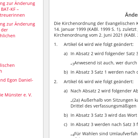
ung zur Änderung
 BAT-KF –
Ände
etreuerinnen
Die Kirchenordnung der Evangelischen 
ung zur Änderung
14. Januar 1999 (KABl. 1999 S. 1), zulet
 der
Kirchenordnung vom 2. Juni 2021 (KABl. 2
chlichen
Artikel 64 wird wie folgt geändert:
In Absatz 2 wird folgender Satz 
„
Anwesend ist auch, wer durch 
3
lischen
h
In Absatz 3 Satz 1 werden nach d
und Egon Daniel-
Artikel 66 wird wie folgt geändert:
Nach Absatz 2 wird folgender Ab
e Münster e. V.
„(2a) Außerhalb von Sitzungen 
Drittel des verfassungsmäßige
In Absatz 3 Satz 3 wird das Wort
In Absatz 3 werden nach Satz 3 
„
Für Wahlen sind Umlaufverfahr
4