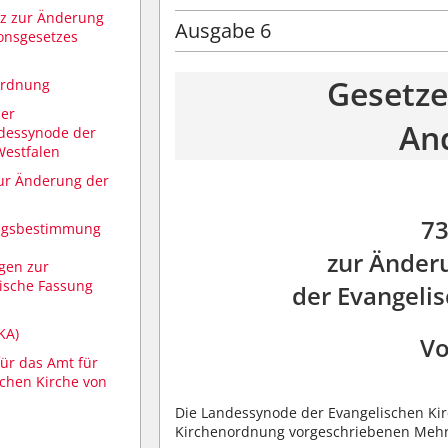
tz zur Änderung
Ausgabe 6
onsgesetzes
Gesetze
ordnung
er
An
dessynode der
Westfalen
ur Änderung der
73
ngsbestimmung
zur Änder
gen zur
ische Fassung
der Evangeli
KA)
Vo
ür das Amt für
schen Kirche von
Die Landessynode der Evangelischen Kir
Kirchenordnung vorgeschriebenen Mehrh