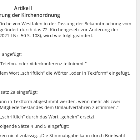
Artikel I
rung der Kirchenordnung
Kirche von Westfalen in der Fassung der Bekanntmachung vom
zt geändert durch das 72. Kirchengesetz zur Änderung der
021 I Nr. 50 S. 108), wird wie folgt geändert:
3 angefügt:
Telefon- oder Videokonferenz teilnimmt.“
em Wort „schriftlich“ die Wörter „oder in Textform“ eingefügt.
satz 2a eingefügt:
kann in Textform abgestimmt werden, wenn mehr als zwei
n Mitgliederbestandes dem Umlaufverfahren zustimmen.“
 „schriftlich“ durch das Wort „geheim“ ersetzt.
folgende Sätze 4 und 5 eingefügt:
en nicht zulässig.
Die Stimmabgabe kann durch Briefwahl
5