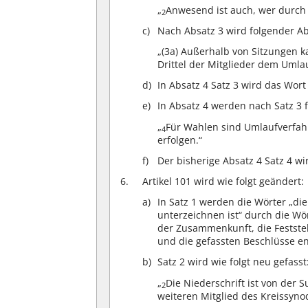
„
Anwesend ist auch, wer durch 
2
Nach Absatz 3 wird folgender Ab
„(3a) Außerhalb von Sitzungen 
Drittel der Mitglieder dem Uml
In Absatz 4 Satz 3 wird das Wort
In Absatz 4 werden nach Satz 3 
„
Für Wahlen sind Umlaufverfahr
4
erfolgen.“
Der bisherige Absatz 4 Satz 4 wi
Artikel 101 wird wie folgt geändert:
In Satz 1 werden die Wörter „di
unterzeichnen ist“ durch die W
der Zusammenkunft, die Feststel
und die gefassten Beschlüsse ent
Satz 2 wird wie folgt neu gefasst
„
Die Niederschrift ist von de
2
weiteren Mitglied des Kreissyno