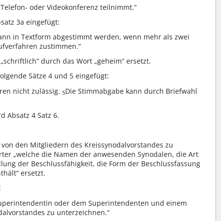
Telefon- oder Videokonferenz teilnimmt.“
satz 3a eingefügt:
kann in Textform abgestimmt werden, wenn mehr als zwei
aufverfahren zustimmen.“
 „schriftlich“ durch das Wort „geheim“ ersetzt.
folgende Sätze 4 und 5 eingefügt:
en nicht zulässig.
Die Stimmabgabe kann durch Briefwahl
5
rd Absatz 4 Satz 6.
e von den Mitgliedern des Kreissynodalvorstandes zu
örter „welche die Namen der anwesenden Synodalen, die Art
lung der Beschlussfähigkeit, die Form der Beschlussfassung
hält“ ersetzt.
:
r Superintendentin oder dem Superintendenten und einem
dalvorstandes zu unterzeichnen.“