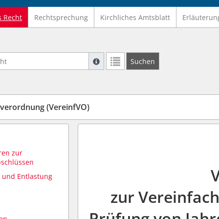
s Recht
Rechtsprechung
Kirchliches Amtsblatt
Erläuterun
Suche mit Platzhalter "*", Bsp. Pfarrer*,
Suchen
Weitere Suchoperatoren finden Sie in un
verordnung (VereinfVO)
ren zur
bschlüssen
g und Entlastung
zur Vereinfac
Prüfung von Jahr
en