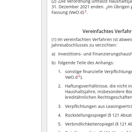
(2)
Die Verordnung umfasst Haushaltsj
1
31. Dezember 2021 enden.
Im Übrigen 
2
3
Fassung (VwO.d)
.
Vereinfachtes Verfahr
(1)
Im vereinfachten Verfahren ist abwe
Jahresabschlusses zu verzichten:
Investitions- und Finanzierungshaush
folgende Teile des Anhangs:
sonstige finanzielle Verpflichtun
6
VwO.d
),
Haftungsverhältnisse, die nicht i
Haushaltsjahre, insbesondere Bü
kreditähnlichen Rechtsgeschäften
Verpflichtungen aus Leasingvertr
Rückstellungsspiegel (§ 121 Abs
Verbindlichkeitenspiegel (§ 121