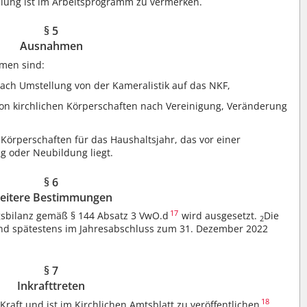
lung ist im Arbeitsprogramm zu vermerken.
§ 5
Ausnahmen
men sind:
nach Umstellung von der Kameralistik auf das NKF,
 von kirchlichen Körperschaften nach Vereinigung, Veränderung
 Körperschaften für das Haushaltsjahr, das vor einer
g oder Neubildung liegt.
§ 6
eitere Bestimmungen
17
ngsbilanz gemäß § 144 Absatz 3 VwO.d
wird ausgesetzt.
Die
2
ind spätestens im Jahresabschluss zum 31. Dezember 2022
§ 7
Inkrafttreten
18
 Kraft und ist im Kirchlichen Amtsblatt zu veröffentlichen
.