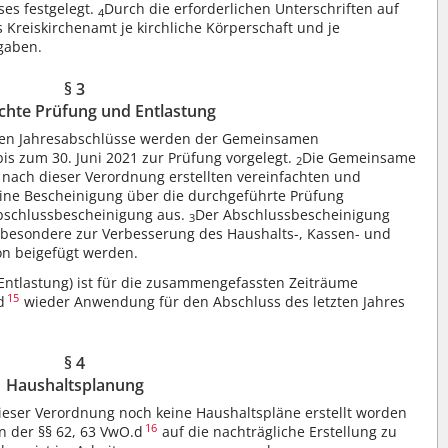
ses festgelegt.
Durch die erforderlichen Unterschriften auf
4
reiskirchenamt je kirchliche Körperschaft und je
fgaben.
§ 3
chte Prüfung und Entlastung
ten Jahresabschlüsse werden der Gemeinsamen
is zum 30. Juni 2021 zur Prüfung vorgelegt.
Die Gemeinsame
2
 nach dieser Verordnung erstellten vereinfachten und
ne Bescheinigung über die durchgeführte Prüfung
Abschlussbescheinigung aus.
Der Abschlussbescheinigung
3
besondere zur Verbesserung des Haushalts-, Kassen- und
n beigefügt werden.
Entlastung) ist für die zusammengefassten Zeiträume
15
d
wieder Anwendung für den Abschluss des letzten Jahres
§ 4
Haushaltsplanung
eser Verordnung noch keine Haushaltspläne erstellt worden
16
n der §§ 62, 63 VwO.d
auf die nachträgliche Erstellung zu