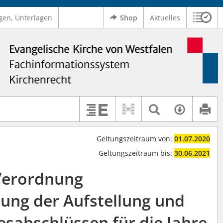
gen, Unterlagen
Shop
Aktuelles
Sitzu
Logo Ev. Kirche von Westfalen
 findet auch: "Pfarrerinitiative" oder "Pfarrerausschuss".
serer Hilfe.
Textsuche 
Verfüg
Erläuterungen
Geltungszeitraum von:
01.07.2020
Geltungszeitraum bis:
30.06.2021
Verordnung
hung der Aufstellung und
esabschlüssen für die Jahre