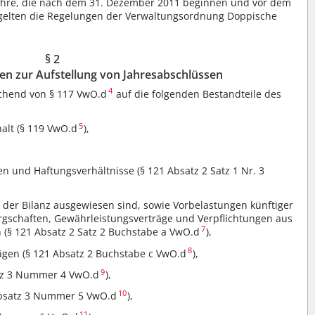
ahre, die nach dem 31. Dezember 2011 beginnen und vor dem
gelten die Regelungen der Verwaltungsordnung Doppische
§ 2
en zur Aufstellung von Jahresabschlüssen
4
ichend von § 117 VwO.d
auf die folgenden Bestandteile des
5
alt (§ 119 VwO.d
),
gen und Haftungsverhältnisse (§ 121 Absatz 2 Satz 1 Nr. 3
n der Bilanz ausgewiesen sind, sowie Vorbelastungen künftiger
rgschaften, Gewährleistungsverträge und Verpflichtungen aus
7
 (§ 121 Absatz 2 Satz 2 Buchstabe a VwO.d
),
8
ägen (§ 121 Absatz 2 Buchstabe c VwO.d
),
9
atz 3 Nummer 4 VwO.d
),
10
 Absatz 3 Nummer 5 VwO.d
),
11