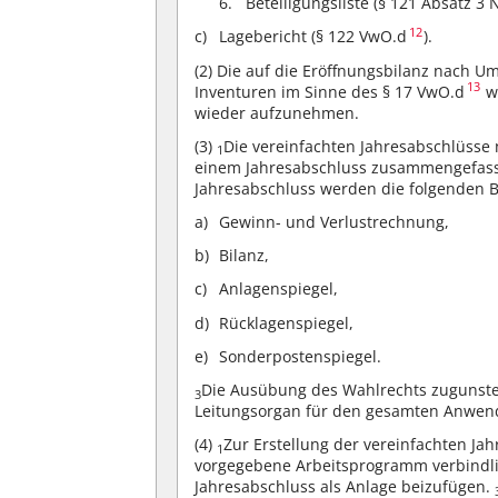
Beteiligungsliste (§ 121 Absatz 
12
Lagebericht (§ 122 VwO.d
).
(2)
Die auf die Eröffnungsbilanz nach Um
13
Inventuren im Sinne des § 17 VwO.d
we
wieder aufzunehmen.
(3)
Die vereinfachten Jahresabschlüsse 
1
einem Jahresabschluss zusammengefas
Jahresabschluss werden die folgenden Be
Gewinn- und Verlustrechnung,
Bilanz,
Anlagenspiegel,
Rücklagenspiegel,
Sonderpostenspiegel.
Die Ausübung des Wahlrechts zugunste
3
Leitungsorgan für den gesamten Anwend
(4)
Zur Erstellung der vereinfachten Ja
1
vorgegebene Arbeitsprogramm verbind
Jahresabschluss als Anlage beizufügen.