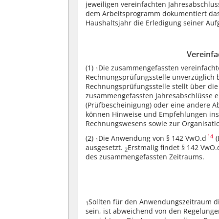
jeweiligen vereinfachten Jahresabschlus
dem Arbeitsprogramm dokumentiert das K
Haushaltsjahr die Erledigung seiner Au
Vereinfa
(1)
Die zusammengefassten vereinfach
1
Rechnungsprüfungsstelle unverzüglich b
Rechnungsprüfungsstelle stellt über die
zusammengefassten Jahresabschlüsse ei
(Prüfbescheinigung) oder eine andere 
können Hinweise und Empfehlungen ins
Rechnungswesens sowie zur Organisatio
14
(2)
Die Anwendung von § 142 VwO.d
(
1
ausgesetzt.
Erstmalig findet § 142 VwO.
2
des zusammengefassten Zeitraums.
Sollten für den Anwendungszeitraum di
1
sein, ist abweichend von den Regelunge