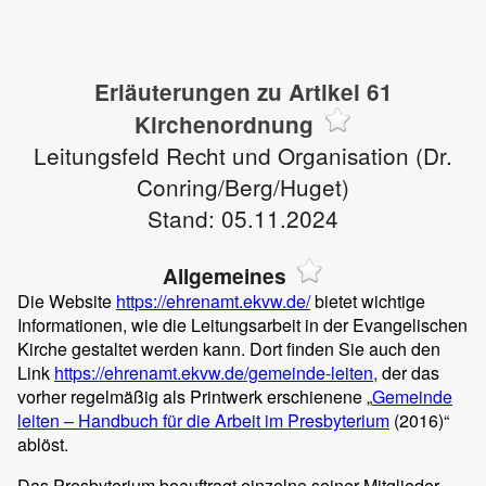
Erläuterungen zu Artikel 61
Kirchenordnung
Leitungsfeld Recht und Organisation (Dr.
Conring/Berg/Huget)
Stand: 05.11.2024
Allgemeines
Die Website
https://ehrenamt.ekvw.de/
bietet wichtige
Informationen, wie die Leitungsarbeit in der Evangelischen
Kirche gestaltet werden kann. Dort finden Sie auch den
Link
https://ehrenamt.ekvw.de/gemeinde-leiten,
der das
vorher regelmäßig als Printwerk erschienene „
Gemeinde
leiten – Handbuch für die Arbeit im Presbyterium
(2016)“
ablöst.
Das Presbyterium beauftragt einzelne seiner Mitglieder,