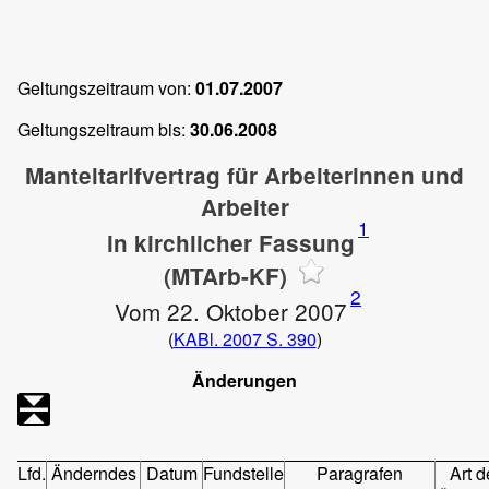
Geltungszeitraum von:
01.07.2007
Geltungszeitraum bis:
30.06.2008
Manteltarifvertrag für Arbeiterinnen und
Arbeiter
1
in kirchlicher Fassung
(MTArb-KF)
2
Vom 22. Oktober 2007
(
KABl. 2007 S. 390
)
Änderungen
Lfd.
Änderndes
Datum
Fundstelle
Paragrafen
Art d