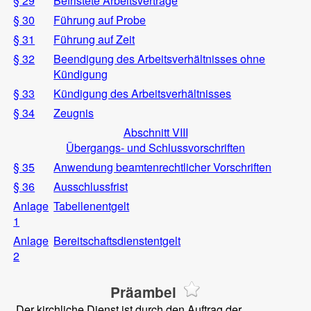
§ 29
Befristete Arbeitsverträge
§ 30
Führung auf Probe
§ 31
Führung auf Zeit
§ 32
Beendigung des Arbeitsverhältnisses ohne
Kündigung
§ 33
Kündigung des Arbeitsverhältnisses
§ 34
Zeugnis
Abschnitt VIII
Übergangs- und Schlussvorschriften
§ 35
Anwendung beamtenrechtlicher Vorschriften
§ 36
Ausschlussfrist
Anlage
Tabellenentgelt
1
Anlage
Bereitschaftsdienstentgelt
2
Präambel
Der kirchliche Dienst ist durch den Auftrag der