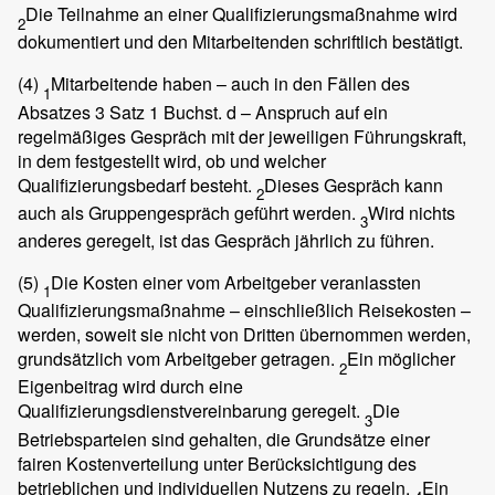
Die Teilnahme an einer Qualifizierungsmaßnahme wird
2
dokumentiert und den Mitarbeitenden schriftlich bestätigt.
(4)
Mitarbeitende haben – auch in den Fällen des
1
Absatzes 3 Satz 1 Buchst. d – Anspruch auf ein
regelmäßiges Gespräch mit der jeweiligen Führungskraft,
in dem festgestellt wird, ob und welcher
Qualifizierungsbedarf besteht.
Dieses Gespräch kann
2
auch als Gruppengespräch geführt werden.
Wird nichts
3
anderes geregelt, ist das Gespräch jährlich zu führen.
(5)
Die Kosten einer vom Arbeitgeber veranlassten
1
Qualifizierungsmaßnahme – einschließlich Reisekosten –
werden, soweit sie nicht von Dritten übernommen werden,
grundsätzlich vom Arbeitgeber getragen.
Ein möglicher
2
Eigenbeitrag wird durch eine
Qualifizierungsdienstvereinbarung geregelt.
Die
3
Betriebsparteien sind gehalten, die Grundsätze einer
fairen Kostenverteilung unter Berücksichtigung des
betrieblichen und individuellen Nutzens zu regeln.
Ein