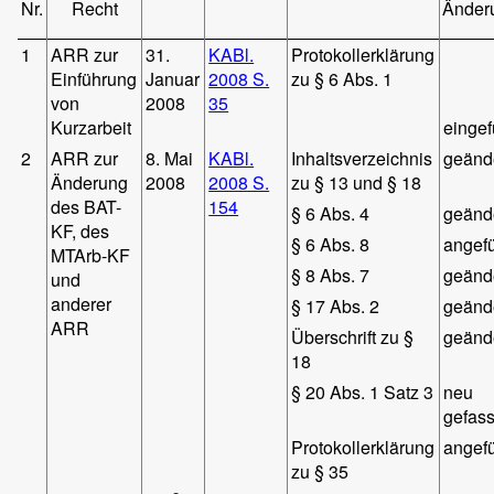
Nr.
Recht
Änder
1
ARR zur
31.
KABl.
Protokollerklärung
Einführung
Januar
2008 S.
zu § 6 Abs. 1
von
2008
35
Kurzarbeit
eingef
2
ARR zur
8. Mai
KABl.
Inhaltsverzeichnis
geänd
Änderung
2008
2008 S.
zu § 13 und § 18
des BAT-
154
§ 6 Abs. 4
geänd
KF, des
§ 6 Abs. 8
angef
MTArb-KF
§ 8 Abs. 7
geänd
und
anderer
§ 17 Abs. 2
geänd
ARR
Überschrift zu §
geänd
18
§ 20 Abs. 1 Satz 3
neu
gefass
Protokollerklärung
angef
zu § 35