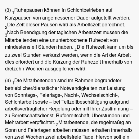
(3)
Ruhepausen können in Schichtbetrieben auf
1
Kurzpausen von angemessener Dauer aufgeteilt werden.
Die Zeit dieser Pausen wird als Arbeitszeit gerechnet.
2
Nach Beendigung der täglichen Arbeitszeit müssen die
3
Mitarbeitenden eine ununterbrochene Ruhezeit von
mindestens elf Stunden haben.
Die Ruhezeit kann um bis
4
zu zwei Stunden verkürzt werden, wenn die Art der Arbeit
dies erfordert und die Kürzung der Ruhezeit innerhalb von
dreizehn Wochen ausgeglichen wird.
(4)
Die Mitarbeitenden sind im Rahmen begründeter
1
betrieblicher/dienstlicher Notwendigkeiten zur Leistung
von Sonntags-, Feiertags-, Nacht-, Wechselschicht-,
Schichtarbeit sowie – bei Teilzeitbeschäftigung aufgrund
arbeitsvertraglicher Regelung oder mit ihrer Zustimmung –
zu Bereitschaftsdienst, Rufbereitschaft, Überstunden und
Mehrarbeit verpflichtet.
Mitarbeitende, die regelmäßig an
2
Sonn und Feiertagen arbeiten müssen, erhalten innerhalb
von zwei Wochen zwei arbeitsfreie Tage, hiervon soll ein