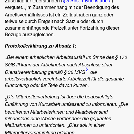
Zuschlag für Überstunden (
§ 8 Abs. 1 Buchstabe a
)
vergütet.
Im Zusammenhang mit der Beendigung des
7
Arbeitsverhältnisses ist ein Zeitguthaben ganz oder
teilweise durch Entgelt nach Satz 6 oder durch
zusammenhängende Freizeit unter Fortzahlung dieser
Bezüge auszugleichen.
Protokollerklärung zu Absatz 1:
Bei einem erheblichen Arbeitsausfall im Sinne des § 170
1
SGB III kann der Arbeitgeber nach Abschluss einer
5
Dienstvereinbarung gemäß § 36 MVG
die
arbeitsvertraglich vereinbarte Arbeitszeit für die gesamte
Einrichtung oder für Teile davon kürzen.
Die Mitarbeitervertretung ist über die beabsichtigte
2
Einführung von Kurzarbeit umfassend zu informieren.
Die
3
betroffenen Mitarbeiterinnen und Mitarbeiter sind
mindestens eine Woche vorher über die geplanten
Maßnahmen zu unterrichten.
Dies soll in einer
4
Mitarbeiterversammlung erfolgen.