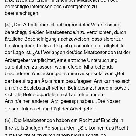
berechtigte Interessen des Arbeitgebers zu
beeinträchtigen.
(4)
Der Arbeitgeber ist bei begründeter Veranlassung
1
berechtigt, die/den Mitarbeitende/n zu verpflichten, durch
ärztliche Bescheinigung nachzuweisen, dass sie/er zur
Leistung der arbeitsvertraglich geschuldeten Tätigkeit in
der Lage ist.
Auf Verlangen der/des Mitarbeitenden ist der
2
Arbeitgeber verpflichtet, eine ärztliche Untersuchung
durchführen zu lassen, wenn die/der Mitarbeitende
besonderen Ansteckungsgefahren ausgesetzt war.
Bei
3
der beauftragten Ärztin/dem beauftragten Arzt kann es sich
um eine Betriebsärztin/einen Betriebsarzt handeln, soweit
sich die Betriebsparteien nicht auf eine andere
Ärztin/einen anderen Arzt geeinigt haben.
Die Kosten
4
dieser Untersuchung trägt der Arbeitgeber.
(5)
Die Mitarbeitenden haben ein Recht auf Einsicht in
1
ihre vollständigen Personalakten.
Sie können das Recht
2
auf Einsicht auch durch eine/n hierzu schriftlich