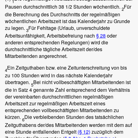
1
Pausen durchschnittlich 38 1/2 Stunden wöchentlich.
Für
2
die Berechnung des Durchschnitts der regelmäßigen
wöchentlichen Arbeitszeit ist das Kalenderjahr zu Grunde
zu legen.
Für Fehltage (Urlaub, unverschuldete
3
Arbeitsunfähigkeit, Arbeitsbefreiung nach
§ 28
oder
anderen entsprechenden Regelungen) wird die
durchschnittliche tägliche Arbeitszeit der/des
Mitarbeitenden angerechnet.
Ein Zeitguthaben bzw. eine Zeitunterschreitung von bis
4
zu 100 Stunden wird in das nächste Kalenderjahr
übertragen.
Bei nicht vollbeschäftigten Mitarbeitenden ist
5
die in Satz 4 genannte Zahl entsprechend dem Verhältnis
der vereinbarten durchschnittlichen regelmäßigen
Arbeitszeit zur regelmäßigen Arbeitszeit eines
entsprechenden vollbeschäftigten Mitarbeitenden zu
kürzen.
Die verbleibenden Stunden des tatsächlichen
6
Zeitguthabens der/des Mitarbeitenden werden mit dem auf
eine Stunde entfallenden Entgelt
(§ 12)
zuzüglich dem