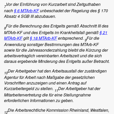
Vor der Einführung von Kurzarbeit sind Zeitguthaben
7
nach
§ 6 MTArb-KF
unbeschadet der Regelung des § 170
Absatz 4 SGB III abzubauen.
Für die Berechnung des Entgelts gemäß Abschnitt III des
8
MTArb-KF und des Entgelts im Krankheitsfall gemäß
§ 21
MTArb-KF
gilt
§ 18 MTArb-KF
entsprechend.
Für die
9
Anwendung sonstiger Bestimmungen des MTArb-KF
sowie für die Jahressonderzahlung bleibt die Kürzung der
arbeitsvertraglich vereinbarten Arbeitszeit und die sich
daraus ergebende Minderung des Entgelts außer Betracht.
Der Arbeitgeber hat den Arbeitsausfall der zuständigen
10
Agentur für Arbeit nach Maßgabe der gesetzlichen
Vorschriften anzuzeigen und einen Antrag auf
Kurzarbeitergeld zu stellen.
Der Arbeitgeber hat der
11
Mitarbeitervertretung die für eine Stellungnahme
erforderlichen Informationen zu geben.
Die Arbeitsrechtliche Kommission Rheinland, Westfalen,
12