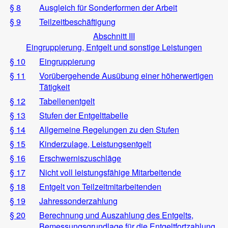
§ 8
Ausgleich für Sonderformen der Arbeit
§ 9
Teilzeitbeschäftigung
Abschnitt III
Eingruppierung, Entgelt und sonstige Leistungen
§ 10
Eingruppierung
§ 11
Vorübergehende Ausübung einer höherwertigen
Tätigkeit
§ 12
Tabellenentgelt
§ 13
Stufen der Entgelttabelle
§ 14
Allgemeine Regelungen zu den Stufen
§ 15
Kinderzulage, Leistungsentgelt
§ 16
Erschwerniszuschläge
§ 17
Nicht voll leistungsfähige Mitarbeitende
§ 18
Entgelt von Teilzeitmitarbeitenden
§ 19
Jahressonderzahlung
§ 20
Berechnung und Auszahlung des Entgelts,
Bemessungsgrundlage für die Entgeltfortzahlung