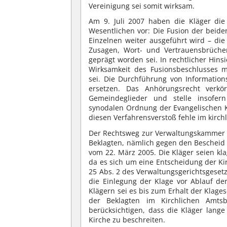
Vereinigung sei somit wirksam.
Am 9. Juli 2007 haben die Kläger die
Wesentlichen vor: Die Fusion der beide
Einzelnen weiter ausgeführt wird – die
Zusagen, Wort- und Vertrauensbrüche
geprägt worden sei. In rechtlicher Hins
Wirksamkeit des Fusionsbeschlusses ma
sei. Die Durchführung von Informatio
ersetzen. Das Anhörungsrecht verkö
Gemeindeglieder und stelle insofern
synodalen Ordnung der Evangelischen Ki
diesen Verfahrensverstoß fehle im kirch
Der Rechtsweg zur Verwaltungskammer s
Beklagten, nämlich gegen den Bescheid
vom 22. März 2005. Die Kläger seien kl
da es sich um eine Entscheidung der Kir
25 Abs. 2 des Verwaltungsgerichtsgesetze
die Einlegung der Klage vor Ablauf de
Klägern sei es bis zum Erhalt der Klage
der Beklagten im Kirchlichen Amtsb
berücksichtigen, dass die Kläger lang
Kirche zu beschreiten.