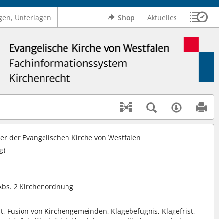
gen, Unterlagen
Shop
Aktuelles
Sitzu
Logo Ev. Kirche von Westfalen
 findet auch: "Pfarrerinitiative" oder "Pfarrerausschuss".
serer Hilfe.
Textsuche 
Verfüg
Dokument-Beziehu
r der Evangelischen Kirche von Westfalen
g)
 Abs. 2 Kirchenordnung
t, Fusion von Kirchengemeinden, Klagebefugnis, Klagefrist,