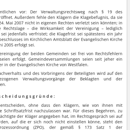
ntlichen vor: Der Verwaltungsrechtsweg nach § 19 des
röffnet. Außerdem fehle den Klägern die Klagebefugnis, da sie
. Mai 2007 nicht in eigenen Rechten verletzt sein könnten; in
Rechtslage – die Wirksamkeit der Vereinigung – lediglich
ei jedenfalls verfristet; die Klagefrist sei spätestens ein Jahr
beschlusses im Kirchlichen Amtsblatt der Evangelischen Kirche
i 2005 erfolgt sei.
ereinigung der beiden Gemeinden sei frei von Rechtsfehlern
seien erfolgt. Gemeindeversammlungen seien seit jeher ein
r in der Evangelischen Kirche von Westfalen.
chverhalts und des Vorbringens der Beteiligten wird auf den
igezogenen Verwaltungsvorgänge der Beklagten und der
en.
s c h e i d u n g s g r ü n d e :
entscheiden, ohne dass den Klägern, wie von ihnen mit
e Schriftsatzfrist nachzulassen war. Für dieses Begehren, zu
chtigte der Kläger angegeben hat, im Rechtsgespräch sei auf
den, auf die er sich noch nicht einstellen könne, steht den
prozessordnung (ZPO), der gemäß § 173 Satz 1 der