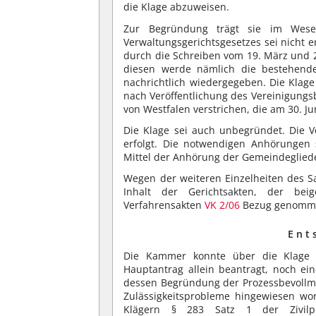
die Klage abzuweisen.
Zur Begründung trägt sie im Wese
Verwaltungsgerichtsgesetzes sei nicht e
durch die Schreiben vom 19. März und 24
diesen werde nämlich die bestehende 
nachrichtlich wiedergegeben. Die Klage s
nach Veröffentlichung des Vereinigungs
von Westfalen verstrichen, die am 30. Jun
Die Klage sei auch unbegründet. Die V
erfolgt. Die notwendigen Anhörungen 
Mittel der Anhörung der Gemeindegliede
Wegen der weiteren Einzelheiten des Sa
Inhalt der Gerichtsakten, der be
Verfahrensakten
VK 2/06
Bezug genomm
E n t 
Die Kammer konnte über die Klage 
Hauptantrag allein beantragt, noch ein
dessen Begründung der Prozessbevollmä
Zulässigkeitsprobleme hingewiesen wor
Klägern § 283 Satz 1 der Zivil