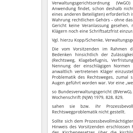
Verwaltungsgerichtsordnung (VwGO
Anwendung findet, schon deshalb nicht
eines anderen Beteiligten) erforderlich 
Wahrung rechtlichen Gehörs – ohne dass 
Gericht keine Veranlassung gesehen, 
Klägern noch eine Schriftsatzfrist einz
Vgl. hierzu Kopp/Schenke, Verwaltungsge
Die vom Vorsitzenden im Rahmen de
Bedenken hinsichtlich der Zulässigke
(Rechtsweg, Klagebefugnis, Verfristu
Nennung der einschlägigen Normen th
anwaltlich vertretenen Kläger einzuste
Problematik des Rechtsweges, zumal s
Augen geführt worden war. Vor eine „we
so Bundesverwaltungsgericht (BVerwG), 
Wochenschrift (NJW) 1979, 828, 829,
sahen sie bzw. ihr Prozessbevol
Rechtswegproblematik nicht gestellt.
Sollte sich dem Prozessbevollmächtigte
Hinweis des Vorsitzenden erschlossen 
des Kirchengesetzes über die kirchli