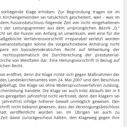
 vorliegende Klage erhoben. Zur Begründung tragen sie im
n Kirchengemeinden sei tatsächlich gescheitert, weil – was im
 dem Fusionsbeschluss folgende Zeit von nicht eingehaltenen
n der Leitungsgremien aus dem ursprünglichen Bezirk „D.“
icht sei die Fusion von Anfang an unwirksam, weil eine für die
ßgebliche Verfahrensvorschrift irreparabel verletzt worden
nsveranstaltungen könne die vorgeschriebene Anhörung nicht
rpere ein basisdemokratisches Recht auf Mitwirkung der
 rechtssystematisch die Durchbrechung der presbyterial-
rche von Westfalen dar. Eine Heilungsvorschrift in Bezug auf
lichen Recht.
ei eröffnet, denn die Klage richte sich gegen Maßnahmen der
 des Landeskirchenamtes vom 24. Mai 2007 und den Beschluss
agebefugt. Die Klage sei ohne Widerspruchsverfahren zulässig,
chenleitung handele. Die Klage sei auch trotz Ablaufs der in §
s geregelten Jahresfrist nicht verfristet, denn den Klägern sei
r Jahresfrist infolge höherer Gewalt unmöglich gewesen. Den
schrift nicht bekannt gewesen, dass der Vereinigungsbeschluss
latt veröffentlicht worden sei. Im Übrigen sei auch zu
e Zeit davor zurückgescheut hätten, den Klageweg gegen ihre