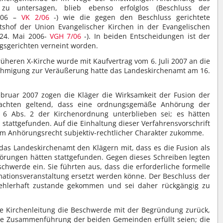
zu untersagen, blieb ebenso erfolglos (Beschluss der
2006 –
VK 2/06
-) wie die gegen den Beschluss gerichtete
shof der Union Evangelischer Kirchen in der Evangelischen
 24. Mai 2006-
VGH 7/06
-). In beiden Entscheidungen ist der
gsgerichten verneint worden.
üheren X-Kirche wurde mit Kaufvertrag vom 6. Juli 2007 an die
nehmigung zur Veräußerung hatte das Landeskirchenamt am 16.
bruar 2007 zogen die Kläger die Wirksamkeit der Fusion der
achten geltend, dass eine ordnungsgemäße Anhörung der
. 6 Abs. 2 der Kirchenordnung unterblieben sei; es hätten
tattgefunden. Auf die Einhaltung dieser Verfahrensvorschrift
dem Anhörungsrecht subjektiv-rechtlicher Charakter zukomme.
 das Landeskirchenamt den Klägern mit, dass es die Fusion als
örungen hätten stattgefunden. Gegen dieses Schreiben legten
chwerde ein. Sie führten aus, dass die erforderliche formelle
ationsveranstaltung ersetzt werden könne. Der Beschluss der
 fehlerhaft zustande gekommen und sei daher rückgängig zu
ie Kirchenleitung die Beschwerde mit der Begründung zurück,
ne Zusammenführung der beiden Gemeinden erfüllt seien; die