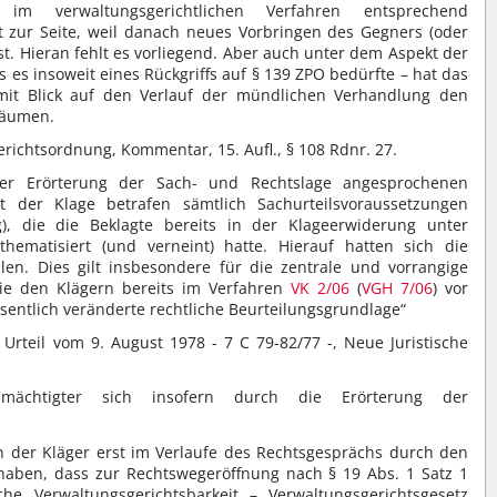
) im verwaltungsgerichtlichen Verfahren entsprechend
 zur Seite, weil danach neues Vorbringen des Gegners (oder
ist. Hieran fehlt es vorliegend. Aber auch unter dem Aspekt der
es insoweit eines Rückgriffs auf § 139 ZPO bedürfte – hat das
mit Blick auf den Verlauf der mündlichen Verhandlung den
uräumen.
richtsordnung, Kommentar, 15. Aufl., § 108 Rdnr. 27.
r Erörterung der Sach- und Rechtslage angesprochenen
it der Klage betrafen sämtlich Sachurteilsvoraussetzungen
ng), die die Beklagte bereits in der Klageerwiderung unter
ematisiert (und verneint) hatte. Hierauf hatten sich die
llen. Dies gilt insbesondere für die zentrale und vorrangige
ie den Klägern bereits im Verfahren
VK 2/06
(
VGH 7/06
) vor
sentlich veränderte rechtliche Beurteilungsgrundlage“
Urteil vom 9. August 1978 - 7 C 79-82/77 -, Neue Juristische
lmächtigter sich insofern durch die Erörterung der
n der Kläger erst im Verlaufe des Rechtsgesprächs durch den
haben, dass zur Rechtswegeröffnung nach § 19 Abs. 1 Satz 1
che Verwaltungsgerichtsbarkeit – Verwaltungsgerichtsgesetz