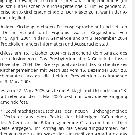
nigung der Evangelisch-Lutherischen X-Kirchengemeinde B. (im
elisch-Lutherischen A-Kirchengemeinde C. (im Folgenden: A-
erischen X-Kirchengemeinde B. Der Kläger zu 1. war in der A-
emeindeglied.
 beiden Kirchengemeinden Fusionsgespräche auf und setzten
n. Deren Verlauf und Ergebnis waren Gegenstand von
15. April 2004 in der A-Gemeinde und am 3. November 2004
 Protokollen fanden Information und Aussprache statt.
chloss am 15. Oktober 2004 (entsprechend dem Antrag des
en zu fusionieren. Das Presbyterium der X-Gemeinde fasste
November 2004. Der Kreissynodalvorstand des Kirchenkreises
n Kirchengemeinden mit Beschluss vom 16. Dezember 2004 zu.
chenamtes fassten die beiden Presbyterien zustimmende
m 9. März 2005.
s vom 22. März 2005 setzte die Beklagte mit Urkunde vom 23.
krafttreten auf den 1. Mai 2005 bestimmt war, die Vereinigung
emeinde fest.
 Bevollmächtigtenausschuss der neuen Kirchengemeinde
r Vertreter aus dem Bezirk der bisherigen X-Gemeinde,
 des A-Gem. an die B-Kultusgemeinde C. aufzunehmen. Dem
e Weise entgegen. Ihr Antrag an die Verwaltungskammer, der
irchengemeinde B. im Wege der einstweiligen Anordnung das