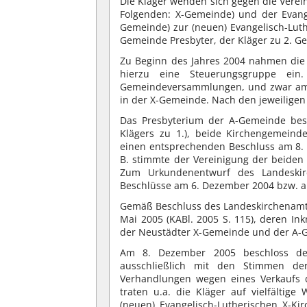
Die Kläger wenden sich gegen die Verei
Folgenden: X-Gemeinde) und der Evang
Gemeinde) zur (neuen) Evangelisch-Luth
Gemeinde Presbyter, der Kläger zu 2. G
Zu Beginn des Jahres 2004 nahmen die
hierzu eine Steuerungsgruppe ei
Gemeindeversammlungen, und zwar am 
in der X-Gemeinde. Nach den jeweiligen
Das Presbyterium der A-Gemeinde bes
Klägers zu 1.), beide Kirchengemeind
einen entsprechenden Beschluss am 8. 
B. stimmte der Vereinigung der beide
Zum Urkundenentwurf des Landeskir
Beschlüsse am 6. Dezember 2004 bzw. a
Gemäß Beschluss des Landeskirchenamte
Mai 2005 (KABl. 2005 S. 115), deren In
der Neustädter X-Gemeinde und der A-G
Am 8. Dezember 2005 beschloss der
ausschließlich mit den Stimmen de
Verhandlungen wegen eines Verkaufs
traten u.a. die Kläger auf vielfältig
(neuen) Evangelisch-Lutherischen X-K