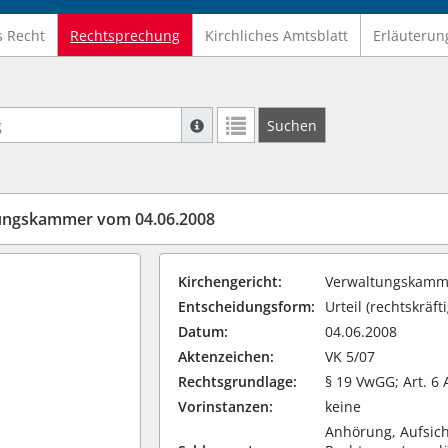
s Recht
Rechtsprechung
Kirchliches Amtsblatt
Erläuterun
Suche mit Platzhalter "*", Bsp. Pfarrer*,
Suchen
Weitere Suchoperatoren finden Sie in un
tungskammer vom 04.06.2008
Kirchengericht:
Verwaltungskamme
Entscheidungsform:
Urteil (rechtskräfti
Datum:
04.06.2008
Aktenzeichen:
VK 5/07
Rechtsgrundlage:
§ 19 VwGG; Art. 6
Vorinstanzen:
keine
Anhörung, Aufsich