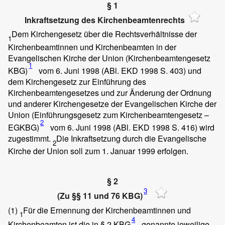
§ 1
Inkraftsetzung des Kirchenbeamtenrechts
Dem Kirchengesetz über die Rechtsverhältnisse der
1
Kirchenbeamtinnen und Kirchenbeamten in der
Evangelischen Kirche der Union (Kirchenbeamtengesetz
1
KBG)
vom 6. Juni 1998 (ABl. EKD 1998 S. 403) und
dem Kirchengesetz zur Einführung des
Kirchenbeamtengesetzes und zur Änderung der Ordnung
und anderer Kirchengesetze der Evangelischen Kirche der
Union (Einführungsgesetz zum Kirchenbeamtengesetz –
2
EGKBG)
vom 6. Juni 1998 (ABl. EKD 1998 S. 416) wird
zugestimmt.
Die Inkraftsetzung durch die Evangelische
2
Kirche der Union soll zum 1. Januar 1999 erfolgen.
§ 2
3
(Zu §§ 11 und 76 KBG)
(1)
Für die Ernennung der Kirchenbeamtinnen und
1
4
Kirchenbeamten ist die in § 2 KBG
genannte jeweilige