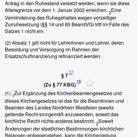
Antrag in den Ruhestand versetzt werden, wenn sie diese
Altersgrenze vor dem 1. Januar 2002 erreichen.
Eine
2
Verminderung des Ruhegehaltes wegen vorzeitiger
Zurruhesetzung (§§ 14 und 85 BeamtVG) tritt im Falle des
Satzes 1 nicht ein.
(2)
Absatz 1 gilt nicht für Lehrerinnen und Lehrer, deren
Besoldung und Versorgung im Rahmen der
Ersatzschulfinanzierung refinanziert werden.
17
§ 7
18
(Zu § 77 KBG)
(1)
Zur Ergänzung des Kirchenbeamtengesetzes und
1
dieses Kirchengesetzes ist das für die Beamtinnen und
Beamten des Landes Nordrhein-Westfalen jeweils
geltende Recht sinngemäß anzuwenden, soweit das
kirchliche Recht nichts anderes bestimmt.
Soweit
2
Änderungen der staatlichen Bestimmungen kirchlichen
Belangen entgegenstehen, kann die Kirchenleitung