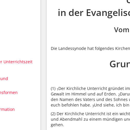
in der Evangeli
Vom 
Die Landessynode hat folgendes Kirchen
Grun
r Unterrichtszeit
 und
(1)
Der Kirchliche Unterricht gründet im
1
onsformen
Gewalt im Himmel und auf Erden.
Darum
2
den Namen des Vaters und des Sohnes und
euch befohlen habe.
Und siehe, ich bin
3
irmation
(2)
Der Kirchliche Unterricht ist ein wi
und Abendmahl zu einem mündigen und v
gehen.