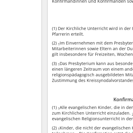
Konfirmandinnen und Konfirmanden sowi
(1)
Der Kirchliche Unterricht wird in de
Pfarrerin erteilt.
(2)
Im Einvernehmen mit dem Presbyter
1
Mitarbeiterinnen sowie Eltern an der Du
gilt insbesondere für Freizeiten, Woch
(3)
Das Presbyterium kann aus besonder
1
einen längeren Zeitraum von einem ande
religionspädagogisch ausgebildeten Mita
Zustimmung des Kreissynodalvorstandes 
Konfirm
(1)
Alle evangelischen Kinder, die in d
1
zum Kirchlichen Unterricht einzuladen.
evangelischen Religionsunterricht in de
(2)
Kinder, die nicht der evangelischen
1