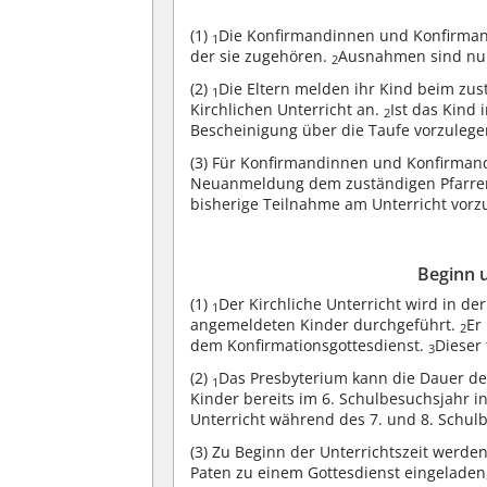
(1)
Die Konfirmandinnen und Konfirmand
1
der sie zugehören.
Ausnahmen sind nur 
2
(2)
Die Eltern melden ihr Kind beim zus
1
Kirchlichen Unterricht an.
Ist das Kind 
2
Bescheinigung über die Taufe vorzulege
(3)
Für Konfirmandinnen und Konfirmande
Neuanmeldung dem zuständigen Pfarrer 
bisherige Teilnahme am Unterricht vorz
Beginn u
(1)
Der Kirchliche Unterricht wird in d
1
angemeldeten Kinder durchgeführt.
Er
2
dem Konfirmationsgottesdienst.
Dieser
3
(2)
Das Presbyterium kann die Dauer des
1
Kinder bereits im 6. Schulbesuchsjahr 
Unterricht während des 7. und 8. Schulb
(3)
Zu Beginn der Unterrichtszeit werde
Paten zu einem Gottesdienst eingeladen,