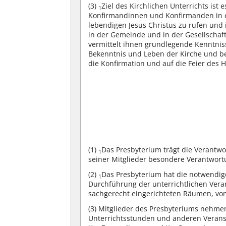
(3)
Ziel des Kirchlichen Unterrichts is
1
Konfirmandinnen und Konfirmanden in e
lebendigen Jesus Christus zu rufen und 
in der Gemeinde und in der Gesellschaf
vermittelt ihnen grundlegende Kenntniss
Bekenntnis und Leben der Kirche und beg
die Konfirmation und auf die Feier des 
(1)
Das Presbyterium trägt die Verantwo
1
seiner Mitglieder besondere Verantwortu
(2)
Das Presbyterium hat die notwendige
1
Durchführung der unterrichtlichen Vera
sachgerecht eingerichteten Räumen, von
(3)
Mitglieder des Presbyteriums nehme
Unterrichtsstunden und anderen Veransta