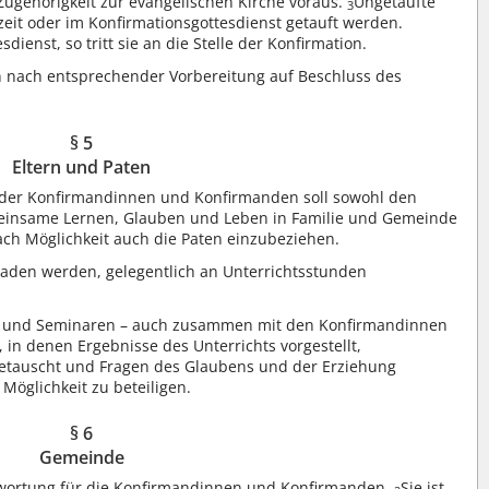
 Zugehörigkeit zur evangelischen Kirche voraus.
Ungetaufte
3
eit oder im Konfirmationsgottesdienst getauft werden.
dienst, so tritt sie an die Stelle der Konfirmation.
nach entsprechender Vorbereitung auf Beschluss des
§ 5
Eltern und Paten
 der Konfirmandinnen und Konfirmanden soll sowohl den
emeinsame Lernen, Glauben und Leben in Familie und Gemeinde
ch Möglichkeit auch die Paten einzubeziehen.
eladen werden, gelegentlich an Unterrichtsstunden
gen und Seminaren – auch zusammen mit den Konfirmandinnen
in denen Ergebnisse des Unterrichts vorgestellt,
getauscht und Fragen des Glaubens und der Erziehung
 Möglichkeit zu beteiligen.
§ 6
Gemeinde
twortung für die Konfirmandinnen und Konfirmanden.
Sie ist