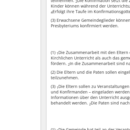
teilnehmen.
Die Konfirmation setzt die
2
Kinder können während der Unterrichtsz
Erfolgt ihre Taufe im Konfirmationsgottes
4
(3)
Erwachsene Gemeindeglieder können 
Presbyteriums konfirmiert werden.
(1)
Die Zusammenarbeit mit den Eltern
1
Kirchlichen Unterricht als auch das g
fördern.
In die Zusammenarbeit sind na
2
(2)
Die Eltern und die Paten sollen eing
teilzunehmen.
(3)
Die Eltern sollen zu Veranstaltun
1
und Konfirmanden – eingeladen werden, 
Informationen über den Unterricht aus
behandelt werden.
Die Paten sind nach
2
(1)
Die Gemeinde hat teil an der Veran