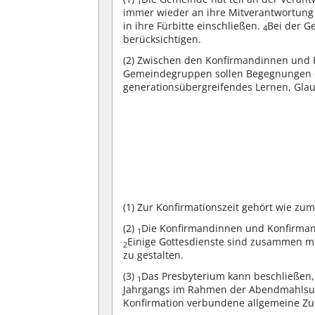
1
immer wieder an ihre Mitverantwortung
in ihre Fürbitte einschließen.
Bei der G
4
berücksichtigen.
(2)
Zwischen den Konfirmandinnen und 
Gemeindegruppen sollen Begegnungen er
generationsübergreifendes Lernen, Gla
(1)
Zur Konfirmationszeit gehört wie zu
(2)
Die Konfirmandinnen und Konfirmand
1
Einige Gottesdienste sind zusammen m
2
zu gestalten.
(3)
Das Presbyterium kann beschließen,
1
Jahrgangs im Rahmen der Abendmahlsu
Konfirmation verbundene allgemeine Z