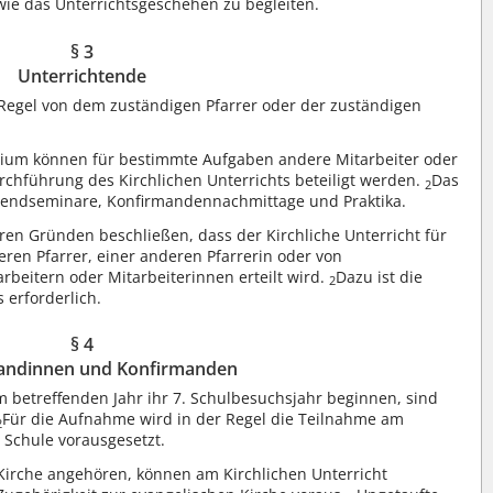
e das Unterrichtsgeschehen zu begleiten.
§ 3
Unterrichtende
r Regel von dem zuständigen Pfarrer oder der zuständigen
ium können für bestimmte Aufgaben andere Mitarbeiter oder
rchführung des Kirchlichen Unterrichts beteiligt werden.
Das
2
enendseminare, Konfirmandennachmittage und Praktika.
en Gründen beschließen, dass der Kirchliche Unterricht für
ren Pfarrer, einer anderen Pfarrerin oder von
rbeitern oder Mitarbeiterinnen erteilt wird.
Dazu ist die
2
erforderlich.
§ 4
andinnen und Konfirmanden
em betreffenden Jahr ihr 7. Schulbesuchsjahr beginnen, sind
Für die Aufnahme wird in der Regel die Teilnahme am
2
r Schule vorausgesetzt.
 Kirche angehören, können am Kirchlichen Unterricht