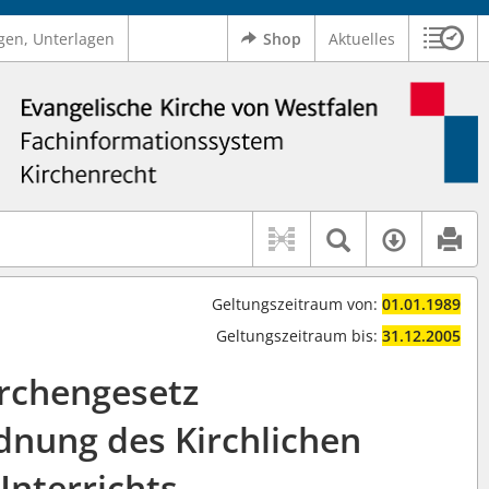
gen, Unterlagen
Shop
Aktuelles
Sitzu
Logo Ev. Kirche von Westfalen
 findet auch: "Pfarrerinitiative" oder "Pfarrerausschuss".
serer Hilfe.
Textsuche 
Verfüg
Geltungszeitraum von:
01.01.1989
Geltungszeitraum bis:
31.12.2005
irchengesetz
dnung des Kirchlichen
Unterrichts