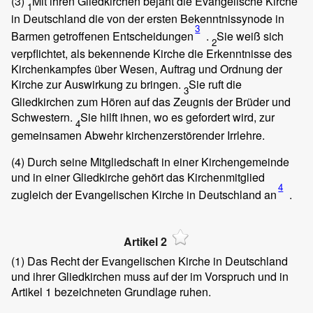
(3)
Mit ihren Gliedkirchen bejaht die Evangelische Kirche
1
in Deutschland die von der ersten Bekenntnissynode in
3
Barmen getroffenen Entscheidungen
.
Sie weiß sich
2
verpflichtet, als bekennende Kirche die Erkenntnisse des
Kirchenkampfes über Wesen, Auftrag und Ordnung der
Kirche zur Auswirkung zu bringen.
Sie ruft die
3
Gliedkirchen zum Hören auf das Zeugnis der Brüder und
Schwestern.
Sie hilft ihnen, wo es gefordert wird, zur
4
gemeinsamen Abwehr kirchenzerstörender Irrlehre.
(4)
Durch seine Mitgliedschaft in einer Kirchengemeinde
und in einer Gliedkirche gehört das Kirchenmitglied
4
zugleich der Evangelischen Kirche in Deutschland an
.
Artikel 2
(1)
Das Recht der Evangelischen Kirche in Deutschland
und ihrer Gliedkirchen muss auf der im Vorspruch und in
Artikel 1 bezeichneten Grundlage ruhen.