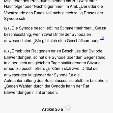
Mitglieder des Präsidiums bleiben bis zur Wahl ihrer
Nachfolger oder Nachfolgerinnen im Amt.
Der oder die
3
Vorsitzende des Rates soll nicht gleichzeitig Präses der
Synode sein.
(2)
Die Synode beschließt mit Stimmenmehrheit.
Sie ist
1
2
beschlussfähig, wenn zwei Drittel der Synodalen
12
anwesend sind.
Sie gibt sich eine Geschäftsordnung
.
3
(3)
Erhebt der Rat gegen einen Beschluss der Synode
1
Einwendungen, so hat die Synode über den Gegenstand
in einer nicht am gleichen Tage stattfindenden Sitzung
erneut zu beschließen.
Erklären sich zwei Drittel der
2
anwesenden Mitglieder der Synode für die
Aufrechterhaltung des Beschlusses, so bleibt er bestehen.
Gegen Wahlen durch die Synode kann der Rat
3
Einwendungen nicht erheben.
Artikel 26 a