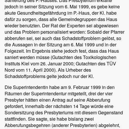
Sanierung des P.-Hauses. Das Presbyterium erklärte
jedoch in seiner Sitzung vom 6. Mai 1999, es gebe keine
akute Gesundheitsgefährdung im P.-Haus, der Kl. habe
dafür zu sorgen, dass alle Gemeindegruppen das Haus
wieder benutzten. Der Rat der Experten sei abgewiesen
und das Problem personalisiert worden: Sobald der Pfarrer
abberufen sei, sei auch das Schadstoffproblem gelöst, so
die Aussagen in der Sitzung am 6. Mai 1999 und in der
Folgezeit. Im Ergebnis stehe jedoch fest, dass das Haus
saniert werden müsse (Gutachten des Toxikologischen
Instituts Kiel vom 26. Januar 2000; Gutachten des TÜV
Nord vom 11. April 2000). Als Urheber des
Schadstoffproblems gelte jedoch nur der Kl.
Die Superintendentin habe am 9. Februar 1999 in den
Räumen der Superintendentur mitgeteilt, drei der vier
Presbyter hätten einen Antrag auf seine Abberufung
gefordert, innerhalb der nächsten 14 Tage würde eine
Sondersitzung des Presbyteriums mit diesem Gegenstand
stattfinden. Sie sagte, sie habe bislang zwei
Abberufungsbegehren (anderer Presbyterien) abgelehnt,