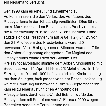
ein Neuanfang versucht.
Seit 1998 kam es erneut und zunehmend zu
Vorkommnissen, die den Verlust des Vertrauens des
Presbyteriums in den Kl. ständig verstärkten. Dies führte
am 4. März 1999 zu dem Beschluss des Presbyteriums,
die Kirchenleitung zu bitten, den Kl. abzuberufen. Dabei
stützte sich das Presbyterium auf „§ 84, 1.2 § 84, 2“. Von
den 21 Mitgliedern des Presbyteriums waren 20
anwesend. Von 18 abgegebenen Stimmen wurden 17 für
den Abberufungsantrag abgegeben. Ein Mitglied des
Presbyteriums enthielt sich der Stimme. Der
Kreissynodalvorstand stimmte dem Abberufungsantrag mit
Beschluss vom 14. April 1999 mit 2/3 Mehrheit zu. In ihrer
Sitzung am 10. Juni 1999 befasste sich die Kirchenleitung
mit dem Anliegen, hielt jedoch vor einer Beschlussfassung
weitere Ermittlung für notwendig. Am 16. September 1999
kam es zu einer ausführlichen Anhörung des
Presbyteriums durch das LKA. Schließlich wurde das
Presbyterium mit Schreiben vom 2. Februar 2000 wegen
Bedenken gegen die Formulierung des