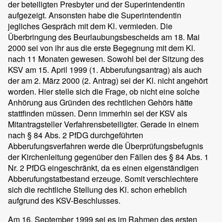
der beteiligten Presbyter und der Superintendentin
aufgezeigt. Ansonsten habe die Superintendentin
jegliches Gespräch mit dem Kl. vermieden. Die
Überbringung des Beurlaubungsbescheids am 18. Mai
2000 sei von ihr aus die erste Begegnung mit dem Kl.
nach 11 Monaten gewesen. Sowohl bei der Sitzung des
KSV am 15. April 1999 (1. Abberufungsantrag) als auch
der am 2. März 2000 (2. Antrag) sei der Kl. nicht angehört
worden. Hier stelle sich die Frage, ob nicht eine solche
Anhörung aus Gründen des rechtlichen Gehörs hätte
stattfinden müssen. Denn immerhin sei der KSV als
Mitantragsteller Verfahrensbeteiligter. Gerade in einem
nach § 84 Abs. 2 PfDG durchgeführten
Abberufungsverfahren werde die Überprüfungsbefugnis
der Kirchenleitung gegenüber den Fällen des § 84 Abs. 1
Nr. 2 PfDG eingeschränkt, da es einen eigenständigen
Abberufungstatbestand erzeuge. Somit verschlechtere
sich die rechtliche Stellung des Kl. schon erheblich
aufgrund des KSV-Beschlusses.
Am 16. September 1999 sei es im Rahmen des ersten