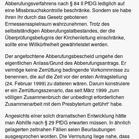
Abberufungsverfahrens nach § 84 II PfDG lediglich auf
eine Missbrauchskontrolle beschränke. Sondern sie habe
ihren ihr durch das Gesetz gebotenen
Ermessensspielraum wahrzunehmen. Trotz des
selbstständigen Abberufungstatbestandes, der die
Überprüfungsbefugnis der Kirchenleitung einschränke,
sollte eine Willkürfreiheit gewährleistet werden.
Der angefochtene Abberufungsbescheid umgehe den
eigentlichen Anlass/Grund des Abberufungsantrags. Er
vermöge keine Zerrüttung bedingende Vorkommnisse zu
benennen, die auf die Zeit vor der ersten Antragstellung
(24. Februar 1999) zu datieren wären. Darum konstruiere
er ein Zerrüttungsszenario, das seit März 1999 „zum
völligen Zusammenbruch der unbedingt erforderlichen
Zusammenarbeit mit dem Presbyterium geführt“ habe.
Angesichts einer solch dramatischen Entwicklung hätte
man Abhilfe nach § 29 PfDG erwarten müssen. In ähnlich
gelagerten zeitnahen Fällen seien Beurlaubungen
ausgesprochen worden. Die Vermutung liege nahe, dass