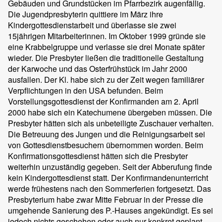
Gebäuden und Grundstücken im Pfarrbezirk augenfällig.
Die Jugendpresbyterin quittiere im März ihre
Kindergottesdienstarbeit und überlasse sie zwei
15jährigen Mitarbeiterinnen. Im Oktober 1999 gründe sie
eine Krabbelgruppe und verlasse sie drei Monate später
wieder. Die Presbyter ließen die traditionelle Gestaltung
der Karwoche und das Osterfrühstück im Jahr 2000
ausfallen. Der Kl. habe sich zu der Zeit wegen familiärer
Verpflichtungen in den USA befunden. Beim
Vorstellungsgottesdienst der Konfirmanden am 2. April
2000 habe sich ein Katechumene übergeben müssen. Die
Presbyter hätten sich als unbeteiligte Zuschauer verhalten.
Die Betreuung des Jungen und die Reinigungsarbeit sei
von Gottesdienstbesuchern übernommen worden. Beim
Konfirmationsgottesdienst hätten sich die Presbyter
weiterhin unzuständig gegeben. Seit der Abberufung finde
kein Kindergottesdienst statt. Der Konfirmandenunterricht
werde frühestens nach den Sommerferien fortgesetzt. Das
Presbyterium habe zwar Mitte Februar in der Presse die
umgehende Sanierung des P.-Hauses angekündigt. Es sei
jedoch nichts geschehen oder auch nur konkret geplant.