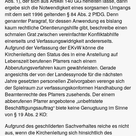
Abs. 1), der sich aus Artikel 140 GG herleiten lasse, dann
ergebe sich die Notwendigkeit eines sorgsamen Umgangs
mit dem seit 1996 geltenden § 84 Abs. 2 PfDG. Denn
genannter Paragraf, für dessen Anwendung es bislang
kaum rechtliche Orientierungshilfe gibt, beschreibe einen
schmalen Grat zwischen vereinfachter Konfliktabhilfe
einerseits und Verfassungswidrigkeit andererseits.
Aufgrund der Verfassung der EKvW könne die
Kirchenleitung den Status des in eine Anstellung auf
Lebenszeit berufenen Pfarrers nach einem
Abberufungsverfahren kaum gewährleisten. Gerade
angesichts der von der Landessynode für die nächsten
Jahre gesetzten personellen Zielvorgaben verenge sich
der Spielraum zur verfassungskonformen Handhabung der
Beamtenrechte des Pfarrers zusehends. Der einem
abberufenen Pfarrer angebotene „unbefristete
Beschäftigungsauftrag“ biete keine Genugtuung im Sinne
von § 19 Abs. 2 KO:
Aufgrund des geschilderten Sachverhaltes reiche es nicht
aus, wenn die Kirchenleitung sich hinsichtlich des