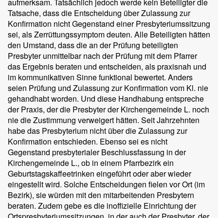
aufmerksam. Tatsächlich jedoch werde kein Beteiligter die
Tatsache, dass die Entscheidung über Zulassung zur
Konfirmation nicht Gegenstand einer Presbyteriumssitzung
sei, als Zerrüttungssymptom deuten. Alle Beteiligten hätten
den Umstand, dass die an der Prüfung beteiligten
Presbyter unmittelbar nach der Prüfung mit dem Pfarrer
das Ergebnis beraten und entscheiden, als praxisnah und
im kommunikativen Sinne funktional bewertet. Anders
seien Prüfung und Zulassung zur Konfirmation vom Kl. nie
gehandhabt worden. Und diese Handhabung entspreche
der Praxis, der die Presbyter der Kirchengemeinde L. noch
nie die Zustimmung verweigert hätten. Seit Jahrzehnten
habe das Presbyterium nicht über die Zulassung zur
Konfirmation entschieden. Ebenso sei es nicht
Gegenstand presbyterialer Beschlussfassung in der
Kirchengemeinde L., ob in einem Pfarrbezirk ein
Geburtstagskaffeetrinken eingeführt oder aber wieder
eingestellt wird. Solche Entscheidungen fielen vor Ort (im
Bezirk), sie würden mit den mitarbeitenden Presbytern
beraten. Zudem gebe es die inoffizielle Einrichtung der
Ortspresbyteriumssitzungen, in der auch der Presbyter, der