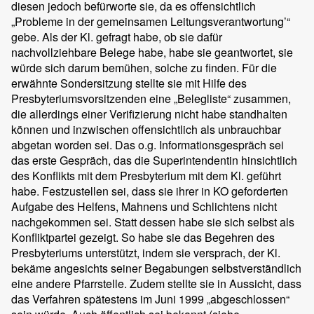
diesen jedoch befürworte sie, da es offensichtlich
„Probleme in der gemeinsamen Leitungsverantwortung’“
gebe. Als der Kl. gefragt habe, ob sie dafür
nachvollziehbare Belege habe, habe sie geantwortet, sie
würde sich darum bemühen, solche zu finden. Für die
erwähnte Sondersitzung stellte sie mit Hilfe des
Presbyteriumsvorsitzenden eine „Belegliste“ zusammen,
die allerdings einer Verifizierung nicht habe standhalten
können und inzwischen offensichtlich als unbrauchbar
abgetan worden sei. Das o.g. Informationsgespräch sei
das erste Gespräch, das die Superintendentin hinsichtlich
des Konflikts mit dem Presbyterium mit dem Kl. geführt
habe. Festzustellen sei, dass sie ihrer in KO geforderten
Aufgabe des Helfens, Mahnens und Schlichtens nicht
nachgekommen sei. Statt dessen habe sie sich selbst als
Konfliktpartei gezeigt. So habe sie das Begehren des
Presbyteriums unterstützt, indem sie versprach, der Kl.
bekäme angesichts seiner Begabungen selbstverständlich
eine andere Pfarrstelle. Zudem stellte sie in Aussicht, dass
das Verfahren spätestens im Juni 1999 „abgeschlossen“