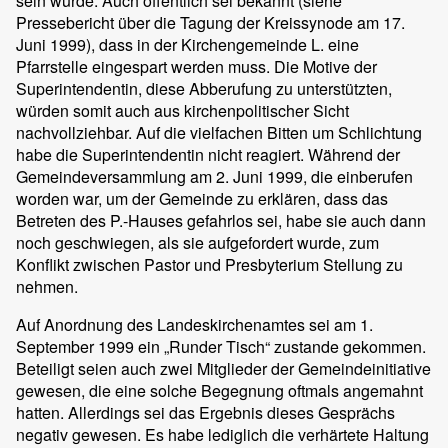
sein würde. Auch öffentlich sei bekannt (siehe
Pressebericht über die Tagung der Kreissynode am 17.
Juni 1999), dass in der Kirchengemeinde L. eine
Pfarrstelle eingespart werden muss. Die Motive der
Superintendentin, diese Abberufung zu unterstützten,
würden somit auch aus kirchenpolitischer Sicht
nachvollziehbar. Auf die vielfachen Bitten um Schlichtung
habe die Superintendentin nicht reagiert. Während der
Gemeindeversammlung am 2. Juni 1999, die einberufen
worden war, um der Gemeinde zu erklären, dass das
Betreten des P.-Hauses gefahrlos sei, habe sie auch dann
noch geschwiegen, als sie aufgefordert wurde, zum
Konflikt zwischen Pastor und Presbyterium Stellung zu
nehmen.
Auf Anordnung des Landeskirchenamtes sei am 1.
September 1999 ein „Runder Tisch“ zustande gekommen.
Beteiligt seien auch zwei Mitglieder der Gemeindeinitiative
gewesen, die eine solche Begegnung oftmals angemahnt
hatten. Allerdings sei das Ergebnis dieses Gesprächs
negativ gewesen. Es habe lediglich die verhärtete Haltung