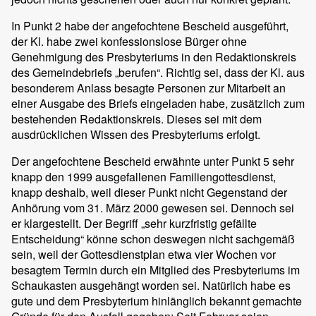
In Punkt 2 habe der angefochtene Bescheid ausgeführt,
der Kl. habe zwei konfessionslose Bürger ohne
Genehmigung des Presbyteriums in den Redaktionskreis
des Gemeindebriefs „berufen“. Richtig sei, dass der Kl. aus
besonderem Anlass besagte Personen zur Mitarbeit an
einer Ausgabe des Briefs eingeladen habe, zusätzlich zum
bestehenden Redaktionskreis. Dieses sei mit dem
ausdrücklichen Wissen des Presbyteriums erfolgt.
Der angefochtene Bescheid erwähnte unter Punkt 5 sehr
knapp den 1999 ausgefallenen Familiengottesdienst,
knapp deshalb, weil dieser Punkt nicht Gegenstand der
Anhörung vom 31. März 2000 gewesen sei. Dennoch sei
er klargestellt. Der Begriff „sehr kurzfristig gefällte
Entscheidung“ könne schon deswegen nicht sachgemäß
sein, weil der Gottesdienstplan etwa vier Wochen vor
besagtem Termin durch ein Mitglied des Presbyteriums im
Schaukasten ausgehängt worden sei. Natürlich habe es
gute und dem Presbyterium hinlänglich bekannt gemachte