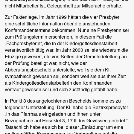
nicht Mitarbeiter ist, Gelegenheit zur Mitsprache erhalte.
Zur Faktenlage. Im Jahr 1999 hätten die vier Presbyter
eine schriftliche Information über die anstehenden
Konfirmandentermine bekommen. Nur eine Presbyterin sei
zum Prüfungstermin erschienen, in diesem Fall die
„Fachpresbyterin“, die in der Kindergottesdienstarbeit
verantwortlich tätig war. Im Jahr 2000 sei sie wiederum die
Einzige gewesen, die von Seiten der Gemeindeleitung an
der Prüfung beteiligt war, nicht, wie der
Abberufungsbescheid unterstelle, weil sie dem Kl.
sympathisch gewesen sei, sondern weil sie aus ihrer Zeit
als Kindergottesdienstarbeiterin den Konfirmanden
vertraut gewesen sei und sich zuständig gefühlt habe.
In Punkt 3 des angefochtenen Bescheids komme es zu
folgender Unterstellung: Der Kl. habe die Bezirkspresbyter
„in das Pfarrhaus eingeladen und ihnen unter
Bezugnahme auf Hesekiel 3, 17 ff. ins Gewissen geredet.“
Tatsächlich habe es sich bei dieser „Einladung“ um eine
routinemäßige Besprechung zur Vorbereitung auf die