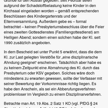
Gründe für den Ausfall gegeben: Seit Februar seien
aufgrund der Schadstoffbelastung keine Kinder in den
Kirchsaal eingeladen worden – gemäß entsprechenden
Beschlüssen des Kindergartenrats und der
Elternversammlung. Außerdem gebe es – formal
betrachtet – keinen Presbyteriumsbeschluss über die Feier
eines zweiten Gottesdienstes (Familiengottesdienst) am
Heiligen Abend; sondern einen solchen habe der Kl. seit
1990 zusätzlich angeboten.
In dem Bescheid sei unter Punkt 5 erwähnt, dass die dem
Kl. zur Last gelegten Verstöße für „eine disziplinarische
Ahndung geeignet“ erscheinen. Tatsächlich aber habe es
zu keinem Zeitpunkt eine Abmahnung des Kl. durch das
Presbyterium oder KSV gegeben. Solches wäre doch
mindestens zu erwarten gewesen, sollte der Verfasser mit
seiner Bewertung der Vorkommnisse richtig liegen. Es
habe den Anschein, als sei ein Abberufungsverfahren
problemloser im Vergleich zu einem Disziplinarverfahren.
Betrachte man Art. 19 Abs. 2 Satz 1 KO (vgl. PfDG § 24