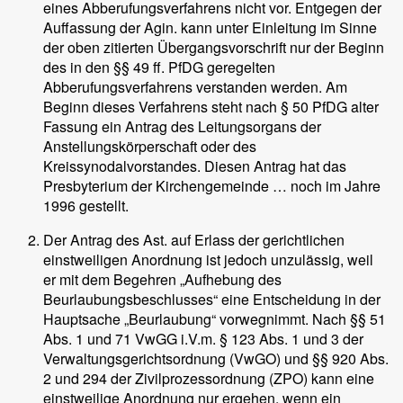
eines Abberufungsverfahrens nicht vor. Entgegen der
Auffassung der Agin. kann unter Einleitung im Sinne
der oben zitierten Übergangsvorschrift nur der Beginn
des in den §§ 49 ff. PfDG geregelten
Abberufungsverfahrens verstanden werden. Am
Beginn dieses Verfahrens steht nach § 50 PfDG alter
Fassung ein Antrag des Leitungsorgans der
Anstellungskörperschaft oder des
Kreissynodalvorstandes. Diesen Antrag hat das
Presbyterium der Kirchengemeinde … noch im Jahre
1996 gestellt.
Der Antrag des Ast. auf Erlass der gerichtlichen
einstweiligen Anordnung ist jedoch unzulässig, weil
er mit dem Begehren „Aufhebung des
Beurlaubungsbeschlusses“ eine Entscheidung in der
Hauptsache „Beurlaubung“ vorwegnimmt. Nach §§ 51
Abs. 1 und 71 VwGG i.V.m. § 123 Abs. 1 und 3 der
Verwaltungsgerichtsordnung (VwGO) und §§ 920 Abs.
2 und 294 der Zivilprozessordnung (ZPO) kann eine
einstweilige Anordnung nur ergehen, wenn ein