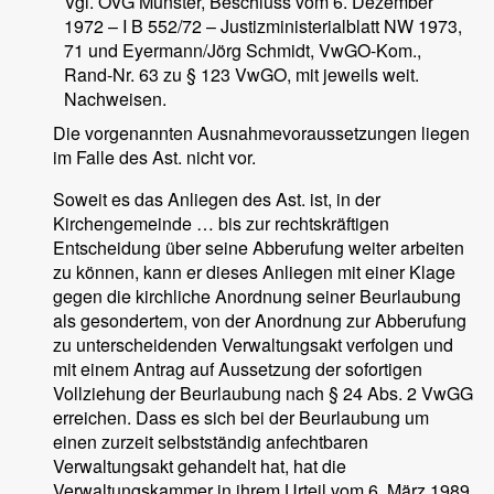
Vgl. OVG Münster, Beschluss vom 6. Dezember
1972 – I B 552/72 – Justizministerialblatt NW 1973,
71 und Eyermann/Jörg Schmidt, VwGO-Kom.,
Rand-Nr. 63 zu § 123 VwGO, mit jeweils weit.
Nachweisen.
Die vorgenannten Ausnahmevoraussetzungen liegen
im Falle des Ast. nicht vor.
Soweit es das Anliegen des Ast. ist, in der
Kirchengemeinde … bis zur rechtskräftigen
Entscheidung über seine Abberufung weiter arbeiten
zu können, kann er dieses Anliegen mit einer Klage
gegen die kirchliche Anordnung seiner Beurlaubung
als gesondertem, von der Anordnung zur Abberufung
zu unterscheidenden Verwaltungsakt verfolgen und
mit einem Antrag auf Aussetzung der sofortigen
Vollziehung der Beurlaubung nach § 24 Abs. 2 VwGG
erreichen. Dass es sich bei der Beurlaubung um
einen zurzeit selbstständig anfechtbaren
Verwaltungsakt gehandelt hat, hat die
Verwaltungskammer in ihrem Urteil vom 6. März 1989