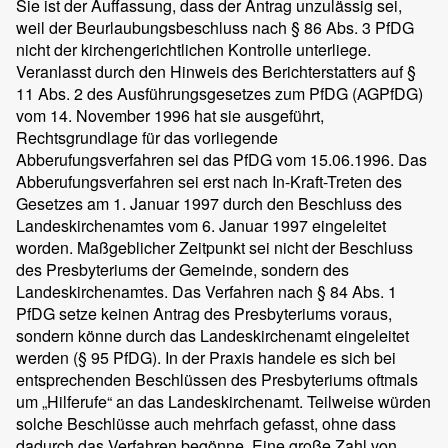
Sie ist der Auffassung, dass der Antrag unzulässig sei,
weil der Beurlaubungsbeschluss nach § 86 Abs. 3 PfDG
nicht der kirchengerichtlichen Kontrolle unterliege.
Veranlasst durch den Hinweis des Berichterstatters auf §
11 Abs. 2 des Ausführungsgesetzes zum PfDG (AGPfDG)
vom 14. November 1996 hat sie ausgeführt,
Rechtsgrundlage für das vorliegende
Abberufungsverfahren sei das PfDG vom 15.06.1996. Das
Abberufungsverfahren sei erst nach In-Kraft-Treten des
Gesetzes am 1. Januar 1997 durch den Beschluss des
Landeskirchenamtes vom 6. Januar 1997 eingeleitet
worden. Maßgeblicher Zeitpunkt sei nicht der Beschluss
des Presbyteriums der Gemeinde, sondern des
Landeskirchenamtes. Das Verfahren nach § 84 Abs. 1
PfDG setze keinen Antrag des Presbyteriums voraus,
sondern könne durch das Landeskirchenamt eingeleitet
werden (§ 95 PfDG). In der Praxis handele es sich bei
entsprechenden Beschlüssen des Presbyteriums oftmals
um „Hilferufe“ an das Landeskirchenamt. Teilweise würden
solche Beschlüsse auch mehrfach gefasst, ohne dass
dadurch das Verfahren begönne. Eine große Zahl von