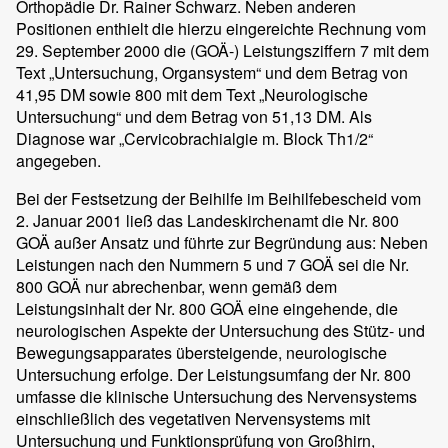
Orthopädie Dr. Rainer Schwarz. Neben anderen
Positionen enthielt die hierzu eingereichte Rechnung vom
29. September 2000 die (GOÄ-) Leistungsziffern 7 mit dem
Text „Untersuchung, Organsystem“ und dem Betrag von
41,95 DM sowie 800 mit dem Text „Neurologische
Untersuchung“ und dem Betrag von 51,13 DM. Als
Diagnose war „Cervicobrachialgie m. Block Th1/2“
angegeben.
Bei der Festsetzung der Beihilfe im Beihilfebescheid vom
2. Januar 2001 ließ das Landeskirchenamt die Nr. 800
GOÄ außer Ansatz und führte zur Begründung aus: Neben
Leistungen nach den Nummern 5 und 7 GOÄ sei die Nr.
800 GOÄ nur abrechenbar, wenn gemäß dem
Leistungsinhalt der Nr. 800 GOÄ eine eingehende, die
neurologischen Aspekte der Untersuchung des Stütz- und
Bewegungsapparates übersteigende, neurologische
Untersuchung erfolge. Der Leistungsumfang der Nr. 800
umfasse die klinische Untersuchung des Nervensystems
einschließlich des vegetativen Nervensystems mit
Untersuchung und Funktionsprüfung von Großhirn,