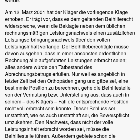
werde.
Am 12. März 2001 hat der Kläger die vorliegende Klage
erhoben. Er trägt vor, dass es dem geltenden Beihilferecht
widerspreche, wenn die Beklagte neben dem üblichen
rechnungsmäßigen Leistungsnachweis einen zusätzlichen
Leistungserbringungsnachweis über den vollen
Leistungsinhalt verlange. Der Beihilfeberechtigte müsse
davon ausgehen, dass in einer ansonsten ordentlichen
Rechnung alle aufgeführten Leistungen erbracht seien;
alles andere würde den Tatbestand des
Abrechnungsbetrugs erfüllen. Nur weil es angeblich in
letzter Zeit bei den Orthopäden gang und gäbe sei, eine
bestimmte Position zu berechnen, gehe die Beihilfestelle
von der Vermutung bzw. Unterstellung aus, dass auch in
seinem – des Klägers – Fall die entsprechende Position
nicht voll erbracht sein könnte. Dieser Schluss sei
unstatthaft, wie es auch unstatthaft sei, die Beweispflicht
umzukehren. Den Nachweis, dass nicht der volle
Leistungsinhalt erbracht worden sei, müsse die
Beihilfestelle führen. Außerdem gebiete schon die