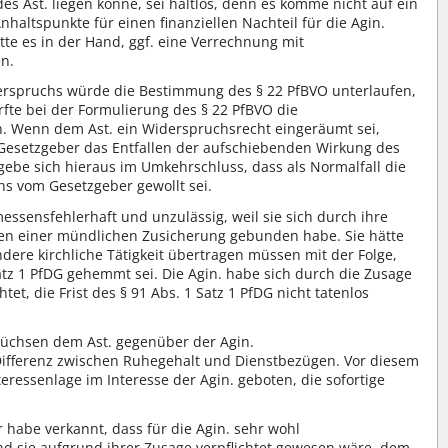
es Ast. liegen könne, sei haltlos, denn es komme nicht auf ein
 Anhaltspunkte für einen finanziellen Nachteil für die Agin.
tte es in der Hand, ggf. eine Verrechnung mit
n.
erspruchs würde die Bestimmung des § 22 PfBVO unterlaufen,
rfte bei der Formulierung des § 22 PfBVO die
. Wenn dem Ast. ein Widerspruchsrecht eingeräumt sei,
Gesetzgeber das Entfallen der aufschiebenden Wirkung des
gebe sich hieraus im Umkehrschluss, dass als Normalfall die
s vom Gesetzgeber gewollt sei.
essensfehlerhaft und unzulässig, weil sie sich durch ihre
n einer mündlichen Zusicherung gebunden habe. Sie hätte
dere kirchliche Tätigkeit übertragen müssen mit der Folge,
Satz 1 PfDG gehemmt sei. Die Agin. habe sich durch die Zusage
tet, die Frist des § 91 Abs. 1 Satz 1 PfDG nicht tatenlos
wüchsen dem Ast. gegenüber der Agin.
ifferenz zwischen Ruhegehalt und Dienstbezügen. Vor diesem
eressenlage im Interesse der Agin. geboten, die sofortige
habe verkannt, dass für die Agin. sehr wohl
 sie aufgrund ihrer Zusage verpflichtet gewesen wäre, dem