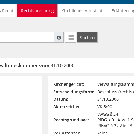
s Recht
Rechtsprechung
Kirchliches Amtsblatt
Erläuterun
Suche mit Platzhalter "*", Bsp. Pfarrer*,
Suchen
Weitere Suchoperatoren finden Sie in un
waltungskammer vom 31.10.2000
Kirchengericht:
Verwaltungskamme
Entscheidungsform:
Beschluss (rechtsk
Datum:
31.10.2000
Aktenzeichen:
VK 5/00
VwGG § 24
Rechtsgrundlage:
PfDG § 91 Abs. 1 S
PfBVO § 22 Abs. 3 
Vorinstanzen:
keine