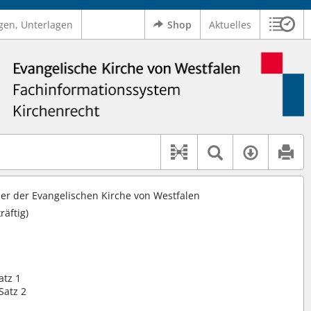
gen, Unterlagen
Shop
Aktuelles
Sitzu
Logo Ev. Kirche von Westfalen
 findet auch: "Pfarrerinitiative" oder "Pfarrerausschuss".
serer Hilfe.
Textsuche 
Verfüg
Dokument-Beziehu
r der Evangelischen Kirche von Westfalen
räftig)
atz 1
Satz 2