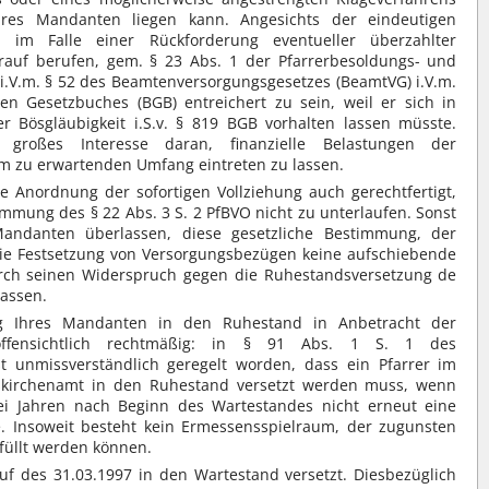
hres Mandanten liegen kann. Angesichts der eindeutigen
 im Falle einer Rückforderung eventueller überzahlter
rauf berufen, gem. § 23 Abs. 1 der Pfarrerbesoldungs- und
i.V.m. § 52 des Beamtenversorgungsgesetzes (BeamtVG) i.V.m.
en Gesetzbuches (BGB) entreichert zu sein, weil er sich in
 Bösgläubigkeit i.S.v. § 819 BGB vorhalten lassen müsste.
großes Interesse daran, finanzielle Belastungen der
em zu erwartenden Umfang eintreten zu lassen.
e Anordnung der sofortigen Vollziehung auch gerechtfertigt,
mung des § 22 Abs. 3 S. 2 PfBVO nicht zu unterlaufen. Sonst
ndanten überlassen, diese gesetzliche Bestimmung, der
die Festsetzung von Versorgungsbezügen keine aufschiebende
urch seinen Widerspruch gegen die Ruhestandsversetzung de
lassen.
ng Ihres Mandanten in den Ruhestand in Anbetracht der
offensichtlich rechtmäßig: in § 91 Abs. 1 S. 1 des
ist unmissverständlich geregelt worden, dass ein Pfarrer im
kirchenamt in den Ruhestand versetzt werden muss, wenn
i Jahren nach Beginn des Wartestandes nicht erneut eine
e. Insoweit besteht kein Ermessensspielraum, der zugunsten
füllt werden können.
f des 31.03.1997 in den Wartestand versetzt. Diesbezüglich