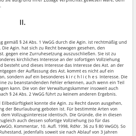
.
II.
ng gemäß § 24 Abs. 1 VwGG durch die Agin. ist rechtmäßig und
n. Die Agin. hat sich zu Recht bewogen gesehen, den
t. gegen eine Zurruhesetzung auszuschließen. Sie ist zu
deres kirchliches Interesse an der sofortigen Vollziehung
d besteht und dieses Interesse das Interesse des Ast. an der
ntgegen der Auffassung des Ast. kommt es nicht auf ein
an, sondern auf ein besonderes
kirchliches
Interesse. Die
eine zu beanstandenden Fehler erkennen, auch wenn ein Teil
agen kann. Die von der Verwaltungskammer insoweit auch
ach § 24 Abs. 2 VwGG führt zu keinem anderen Ergebnis.
d Eilbedürftigkeit konnte die Agin. zu Recht davon ausgehen,
ung der Beurlaubung geboten ist. Für bestimmte Arten von
 dem Vollzugsinteresse identisch. Die Gründe, die in diesen
 zugleich auch dessen sofortige Vollziehung (so für das
 VwGO, Kommentar, 10. Aufl. 1998, RdNr. 36 zu § 80 VwGO). So
 Ruhestand, jedenfalls soweit sie nach Ablauf von 3 Jahren