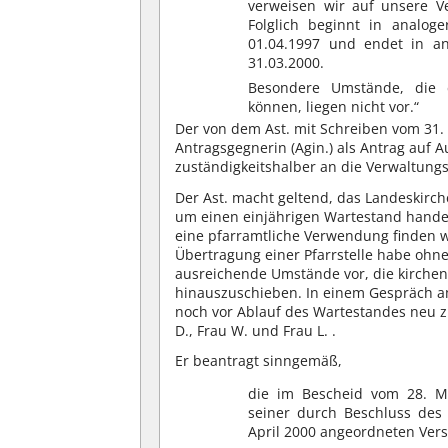
verweisen wir auf unsere Ve
Folglich beginnt in analo
01.04.1997 und endet in a
31.03.2000.
Besondere Umstände, die ei
können, liegen nicht vor.“
Der von dem Ast. mit Schreiben vom 31
Antragsgegnerin (Agin.) als Antrag auf 
zuständigkeitshalber an die Verwaltung
Der Ast. macht geltend, das Landeskirch
um einen einjährigen Wartestand hande
eine pfarramtliche Verwendung finden w
Übertragung einer Pfarrstelle habe ohne
ausreichende Umstände vor, die kircheng
hinauszuschieben. In einem Gespräch a
noch vor Ablauf des Wartestandes neu z
D., Frau W. und Frau L. .
Er beantragt sinngemäß,
die im Bescheid vom 28. Mä
seiner durch Beschluss des
April 2000 angeordneten Ver