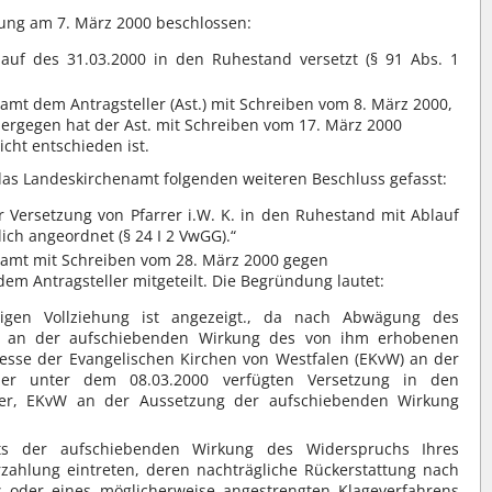
zung am 7. März 2000 beschlossen:
blauf des 31.03.2000 in den Ruhestand versetzt (§ 91 Abs. 1
mt dem Antragsteller (Ast.) mit Schreiben vom 8. März 2000,
Hiergegen hat der Ast. mit Schreiben vom 17. März 2000
cht entschieden ist.
 das Landeskirchenamt folgenden weiteren Beschluss gefasst:
er Versetzung von Pfarrer i.W. K. in den Ruhestand mit Ablauf
ich angeordnet (§ 24 I 2 VwGG).“
namt mit Schreiben vom 28. März 2000 gegen
m Antragsteller mitgeteilt. Die Begründung lautet:
igen Vollziehung ist angezeigt., da nach Abwägung des
n an der aufschiebenden Wirkung des von ihm erhobenen
sse der Evangelischen Kirchen von Westfalen (EKvW) an der
t der unter dem 08.03.2000 verfügten Versetzung in den
der, EKvW an der Aussetzung der aufschiebenden Wirkung
tts der aufschiebenden Wirkung des Widerspruchs Ihres
ahlung eintreten, deren nachträgliche Rückerstattung nach
s oder eines möglicherweise angestrengten Klageverfahrens