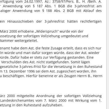
rfügung vom 24.02.1997, Az.: 3758/97/Pers. B., H. /Beih. A.
ger Anwendung von § 187 Abs. 1 BGB die 3-Jahresfrist am
naloger Anwendung von § 188 Abs. 2 BGB mit Ablauf des
n Hinausschieben der 3-Jahresfrist hätten rechtfertigen
. März 2000 erhobene „Widerspruch“ wurde von der
Aussetzung der sofortigen Vollziehung umgedeutet und
skammer weitergeleitet.
enamt habe dem Ast. die feste Zusage erteilt, dass es sich nur
ln würde und man dafür sorgen würde, dass der Ast. wieder
ürde. Dafür habe er stets zur Verfügung gestanden. Eine
 Verschulden des Ast. nicht stattgefunden. Somit lägen
esetzliche 3-Jahres-Frist für die Versetzung in den Ruhestand
m 13. Dezember 1996 sei dem Ast. zugesichert worden, ihn
u beschäftigen. Hierfür benenne er als Zeugen Herrn B., Herrn
rz 2000 mitgeteilte Anordnung der sofortigen Vollziehung
 Landeskirchenamtes vom 7. März 2000 mit Wirkung vom 1.
setzung in den Ruhestand aufzuheben.