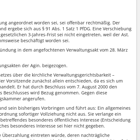
ung angeordnet worden sei, sei offenbar rechtmäßig. Der
nd ergebe sich aus § 91 Abs. 1 Satz 1 PfDG. Eine Verschiebung
etzlichen 3-Jahres-Frist sei nicht eingetreten, weil der Ast.
msweise beschäftigt worden sei.
gründung in dem angefochtenen Verwaltungsakt vom 28. März
ungsakten der Agin. beigezogen.
etzes über die kirchliche Verwaltungsgerichtsbarkeit –
er Vorsitzende zunächst allein entschieden, da es sich um
handelt. Er hat durch Beschluss vom 7. August 2000 den
ses Beschlusses wird Bezug genommen. Gegen diese
ungskammer angerufen.
und sein bisheriges Vorbringen und führt aus: Ein allgemeines
rdnung sofortiger Vollziehung nicht aus. Sie verlange ein
betreffendes besonderes öffentliches Interesse (Entscheidung
ches besonderes Interesse sei hier nicht gegeben.
ne Überzahlung eintreten würde, deren nachträgliche