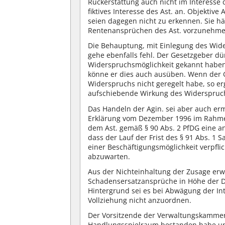
Rückerstattung auch nicht im Interesse d
fiktives Interesse des Ast. an. Objektive
seien dagegen nicht zu erkennen. Sie hä
Rentenansprüchen des Ast. vorzunehme
Die Behauptung, mit Einlegung des Wid
gehe ebenfalls fehl. Der Gesetzgeber dü
Widerspruchsmöglichkeit gekannt haben
könne er dies auch ausüben. Wenn der 
Widerspruchs nicht geregelt habe, so er
aufschiebende Wirkung des Widerspruch
Das Handeln der Agin. sei aber auch erm
Erklärung vom Dezember 1996 im Rahme
dem Ast. gemäß § 90 Abs. 2 PfDG eine an
dass der Lauf der Frist des § 91 Abs. 1 
einer Beschäftigungsmöglichkeit verpflich
abzuwarten.
Aus der Nichteinhaltung der Zusage er
Schadensersatzansprüche in Höhe der D
Hintergrund sei es bei Abwägung der Int
Vollziehung nicht anzuordnen.
Der Vorsitzende der Verwaltungskammer 
Handlungsspielraum bestanden habe und