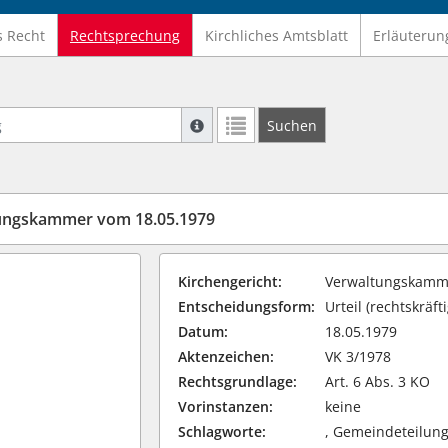
s Recht
Rechtsprechung
Kirchliches Amtsblatt
Erläuterun
Suche mit Platzhalter "*", Bsp. Pfarrer*,
Suchen
Weitere Suchoperatoren finden Sie in un
tungskammer vom 18.05.1979
Kirchengericht:
Verwaltungskamme
Entscheidungsform:
Urteil (rechtskräfti
Datum:
18.05.1979
Aktenzeichen:
VK 3/1978
Rechtsgrundlage:
Art. 6 Abs. 3 KO
Vorinstanzen:
keine
Schlagworte:
, Gemeindeteilun