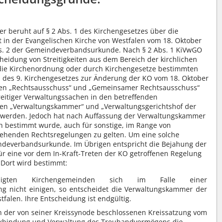
r beruht auf § 2 Abs. 1 des Kirchengesetzes über die
 in der Evangelischen Kirche von Westfalen vom 18. Oktober
 Abs. 2 der Gemeindeverbandsurkunde. Nach § 2 Abs. 1 KiVwGO
heidung von Streitigkeiten aus dem Bereich der kirchlichen
die Kirchenordnung oder durch Kirchengesetze bestimmten
III des 9. Kirchengesetzes zur Änderung der KO vom 18. Oktober
ungen „Rechtsausschuss“ und „Gemeinsamer Rechtsausschuss“
reitiger Verwaltungssachen in den betreffenden
en „Verwaltungskammer“ und „Verwaltungsgerichtshof der
t werden. Jedoch hat nach Auffassung der Verwaltungskammer
ch bestimmt wurde, auch für sonstige, im Range von
tehenden Rechtsregelungen zu gelten. Um eine solche
indeverbandsurkunde. Im Übrigen entspricht die Bejahung der
r eine vor dem In-Kraft-Treten der KO getroffenen Regelung
. Dort wird bestimmt:
igten Kirchengemeinden sich im Falle einer
g nicht einigen, so entscheidet die Verwaltungskammer der
falen. Ihre Entscheidung ist endgültig.
 in der von seiner Kreissynode beschlossenen Kreissatzung vom
eckbindung und Verwaltung des Treuhandvermögens die