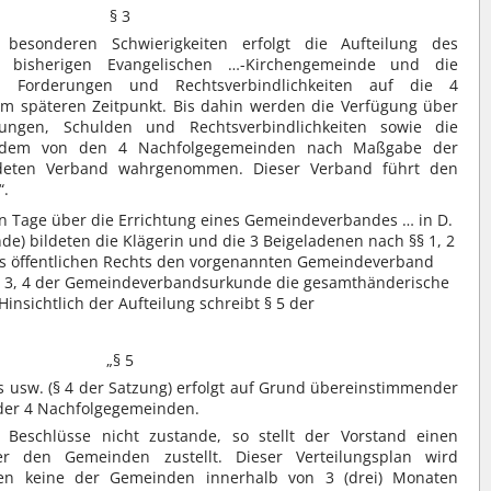
§ 3
besonderen Schwierigkeiten erfolgt die Aufteilung des
 bisherigen Evangelischen …-Kirchengemeinde und die
 Forderungen und Rechtsverbindlichkeiten auf die 4
m späteren Zeitpunkt. Bis dahin werden die Verfügung über
ungen, Schulden und Rechtsverbindlichkeiten sowie die
n dem von den 4 Nachfolgegemeinden nach Maßgabe der
ldeten Verband wahrgenommen. Dieser Verband führt den
“.
n Tage über die Errichtung eines Gemeindeverbandes … in D.
) bildeten die Klägerin und die 3 Beigeladenen nach §§ 1, 2
des öffentlichen Rechts den vorgenannten Gemeindeverband
 §§ 3, 4 der Gemeindeverbandsurkunde die gesamthänderische
nsichtlich der Aufteilung schreibt § 5 der
„§ 5
 usw. (§ 4 der Satzung) erfolgt auf Grund übereinstimmender
 der 4 Nachfolgegemeinden.
eschlüsse nicht zustande, so stellt der Vorstand einen
er den Gemeinden zustellt. Dieser Verteilungsplan wird
egen keine der Gemeinden innerhalb von 3 (drei) Monaten