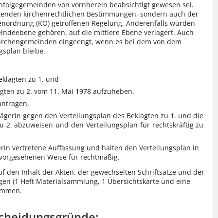
hfolgegemeinden von vornherein beabsichtigt gewesen sei.
ltenden kirchenrechtlichen Bestimmungen, sondern auch der
chenordnung (KO) getroffenen Regelung. Anderenfalls würden
indeebene gehören, auf die mittlere Ebene verlagert. Auch
Kirchengemeinden eingeengt, wenn es bei dem von dem
gsplan bleibe.
eklagten zu 1. und
lagten zu 2. vom 11. Mai 1978 aufzuheben.
antragen,
lägerin gegen den Verteilungsplan des Beklagten zu 1. und die
u 2. abzuweisen und den Verteilungsplan für rechtskräftig zu
rin vertretene Auffassung und halten den Verteilungsplan in
 vorgesehenen Weise für rechtmäßig.
f den Inhalt der Akten, der gewechselten Schriftsätze und der
gen (1 Heft Materialsammlung, 1 Übersichtskarte und eine
nommen.
cheidungsgründe: