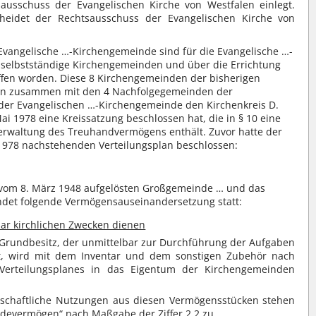
usschuss der Evangelischen Kirche von Westfalen einlegt.
heidet der Rechtsausschuss der Evangelischen Kirche von
 Evangelische …-Kirchengemeinde sind für die Evangelische …-
 selbstständige Kirchengemeinden und über die Errichtung
ffen worden. Diese 8 Kirchengemeinden der bisherigen
en zusammen mit den 4 Nachfolgegemeinden der
er Evangelischen …-Kirchengemeinde den Kirchenkreis D.
ai 1978 eine Kreissatzung beschlossen hat, die in § 10 eine
rwaltung des Treuhandvermögens enthält. Zuvor hatte der
 1978 nachstehenden Verteilungsplan beschlossen:
vom 8. März 1948 aufgelösten Großgemeinde … und das
det folgende Vermögensauseinandersetzung statt:
bar kirchlichen Zwecken dienen
rundbesitz, der unmittelbar zur Durchführung der Aufgaben
t, wird mit dem Inventar und dem sonstigen Zubehör nach
erteilungsplanes in das Eigentum der Kirchengemeinden
tschaftliche Nutzungen aus diesen Vermögensstücken stehen
evermögen“ nach Maßgabe der Ziffer 2.2 zu.