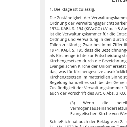
1. Die Klage ist zulässig.
Die Zuständigkeit der Verwaltungskamme
Ordnung der Verwaltungsgerichtsbarkeit
1974, KABl. S. 194 (KiVwGO) i.V.m. § 5
ist die Verwaltungskammer für die Entsc
Ordnung und Verwaltung in den durch 
Fällen zuständig. Zwar bestimmt Ziffer 
1974, KABl. S. 19), dass die Bezeichn
als Kirchengerichte zur Entscheidung st
Kirchengesetzen durch die Bezeichnung
Evangelischen Kirche der Union“ ersetz
das, was für Kirchengesetze ausdrückli
Kirchengesetzen im materiellen Sinne s
Regelung handelt es sich bei der Geme
Zuständigkeit der Verwaltungskammer fü
auch der Vorschrift des Art. 6 Abs. 3 KO
(3) Wenn die beteil
Vermögensauseinandersetzun
Evangelischen Kirche von West
Schließlich hat auch der Beklagte zu 2.
11. Mai 1978 in § 10 vorgesehenen Zw