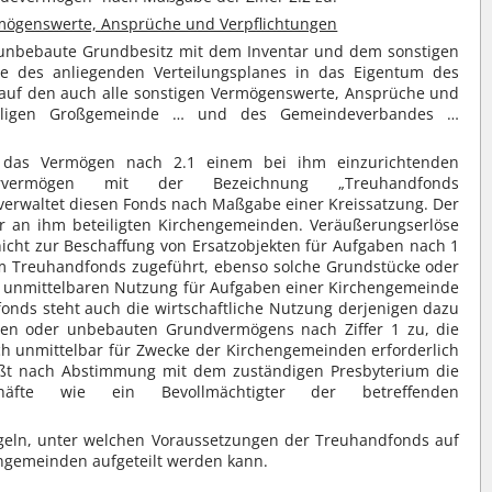
rmögenswerte, Ansprüche und Verpflichtungen
 unbebaute Grundbesitz mit dem Inventar und dem sonstigen
 des anliegenden Verteilungsplanes in das Eigentum des
, auf den auch alle sonstigen Vermögenswerte, Ansprüche und
maligen Großgemeinde … und des Gemeindeverbandes …
t das Vermögen nach 2.1 einem bei ihm einzurichtenden
rvermögen mit der Bezeichnung „Treuhandfonds
rwaltet diesen Fonds nach Maßgabe einer Kreissatzung. Der
r an ihm beteiligten Kirchengemeinden. Veräußerungserlöse
nicht zur Beschaffung von Ersatzobjekten für Aufgaben nach 1
dem Treuhandfonds zugeführt, ebenso solche Grundstücke oder
er unmittelbaren Nutzung für Aufgaben einer Kirchengemeinde
nds steht auch die wirtschaftliche Nutzung derjenigen dazu
ten oder unbebauten Grundvermögens nach Ziffer 1 zu, die
ich unmittelbar für Zwecke der Kirchengemeinden erforderlich
ießt nach Abstimmung mit dem zuständigen Presbyterium die
schäfte wie ein Bevollmächtigter der betreffenden
regeln, unter welchen Voraussetzungen der Treuhandfonds auf
engemeinden aufgeteilt werden kann.