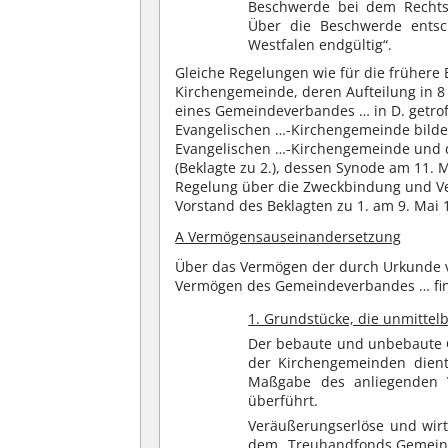
Beschwerde bei dem Rechtsa
Über die Beschwerde entsc
Westfalen endgültig“.
Gleiche Regelungen wie für die frühere
Kirchengemeinde, deren Aufteilung in 8
eines Gemeindeverbandes … in D. getro
Evangelischen …-Kirchengemeinde bild
Evangelischen …-Kirchengemeinde und d
(Beklagte zu 2.), dessen Synode am 11. M
Regelung über die Zweckbindung und Ve
Vorstand des Beklagten zu 1. am 9. Mai
A Vermögensauseinandersetzung
Über das Vermögen der durch Urkunde 
Vermögen des Gemeindeverbandes … fin
1. Grundstücke, die unmittel
Der bebaute und unbebaute G
der Kirchengemeinden dien
Maßgabe des anliegenden V
überführt.
Veräußerungserlöse und wir
dem „Treuhandfonds Gemeind