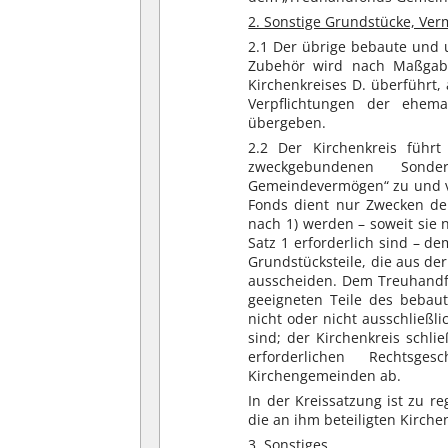
2. Sonstige Grundstücke, Ve
2.1 Der übrige bebaute und
Zubehör wird nach Maßgabe
Kirchenkreises D. überführt
Verpflichtungen der ehe
übergeben.
2.2 Der Kirchenkreis führ
zweckgebundenen Sonde
Gemeindevermögen“ zu und ve
Fonds dient nur Zwecken de
nach 1) werden – soweit sie 
Satz 1 erforderlich sind – 
Grundstücksteile, die aus d
ausscheiden. Dem Treuhandfo
geeigneten Teile des bebau
nicht oder nicht ausschließl
sind; der Kirchenkreis schl
erforderlichen Rechtsge
Kirchengemeinden ab.
In der Kreissatzung ist zu 
die an ihm beteiligten Kirch
3. Sonstiges