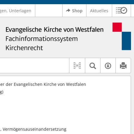
gen, Unterlagen
Shop
Aktuelles
Sitzu
Logo Ev. Kirche von Westfalen
 findet auch: "Pfarrerinitiative" oder "Pfarrerausschuss".
serer Hilfe.
Textsuche 
Verfüg
r der Evangelischen Kirche von Westfalen
g)
g, Vermögensauseinandersetzung