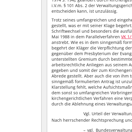
i.V.m. § 101 Abs. 2 der Verwaltungsge
entscheiden kann, ist unzulässig.
Trotz seines umfangreichen und eingeh
gestellt, was er mit seiner Klage begeh
Schriftwechsel und besonders die ausf
Mai 1988 in dem Parallelverfahren
VK 1/
anstrebt. Wie es in dem sinngemäß form
begehrt der Kläger die Verpflichtung de
gegenüber dem Presbyterium der Evange
unterstellten Gremium durch bestimmte
arbeitsrechtliche Anliegen aus seinem 
gegeben und somit der zum Kirchengeric
Abrede gestellt. Aber auch die von ihm
sinngemäß formulierten Antrag ist unzu
Klarstellung fehlt, welche Aufsichtsma
dem sonst so umfangreichen Vorbringen 
kirchengerichtlichen Verfahren eine Ver
durch die Ablehnung eines Verwaltungsak
Vgl. Urteil der Verwalt
Nach herrschender Rechtsprechung und R
– vgl. Bundesverwaltung