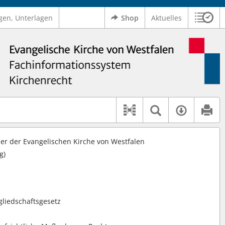
gen, Unterlagen
Shop
Aktuelles
Sitzu
Logo Ev. Kirche von Westfalen
 findet auch: "Pfarrerinitiative" oder "Pfarrerausschuss".
serer Hilfe.
Textsuche 
Verfüg
Dokument-Beziehu
r der Evangelischen Kirche von Westfalen
g)
gliedschaftsgesetz