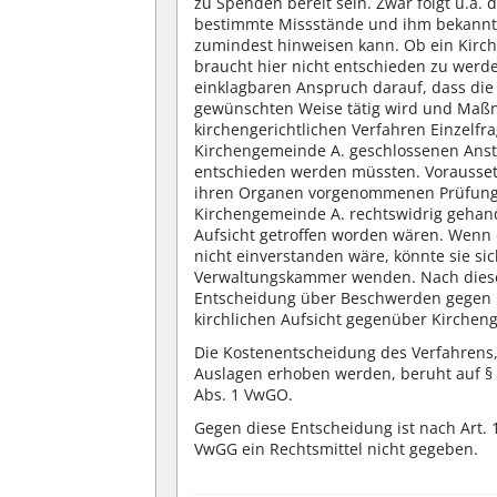
zu Spenden bereit sein. Zwar folgt u.a. 
bestimmte Missstände und ihm bekannt
zumindest hinweisen kann. Ob ein Kirche
braucht hier nicht entschieden zu werde
einklagbaren Anspruch darauf, dass die 
gewünschten Weise tätig wird und Maßna
kirchengerichtlichen Verfahren Einzelf
Kirchengemeinde A. geschlossenen Anste
entschieden werden müssten. Voraussetz
ihren Organen vorgenommenen Prüfungen
Kirchengemeinde A. rechtswidrig geha
Aufsicht getroffen worden wären. Wenn
nicht einverstanden wäre, könnte sie si
Verwaltungskammer wenden. Nach diese
Entscheidung über Beschwerden gegen B
kirchlichen Aufsicht gegenüber Kirche
Die Kostenentscheidung des Verfahrens
Auslagen erhoben werden, beruht auf §
Abs. 1 VwGO.
Gegen diese Entscheidung ist nach Art. 
VwGG ein Rechtsmittel nicht gegeben.