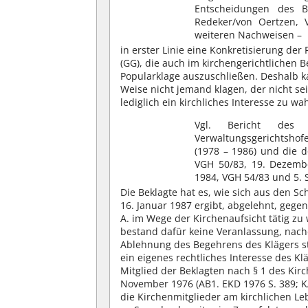
Entscheidungen des B
Redeker/von Oertzen,
weiteren Nachweisen –
in erster Linie eine Konkretisierung der
(GG), die auch im kirchengerichtlichen B
Popularklage auszuschließen. Deshalb ka
Weise nicht jemand klagen, der nicht se
lediglich ein kirchliches Interesse zu wa
Vgl. Bericht des 
Verwaltungsgerichtshofe
(1978 – 1986) und die d
VGH 50/83, 19. Dezembe
1984, VGH 54/83 und 5.
Die Beklagte hat es, wie sich aus den 
16. Januar 1987 ergibt, abgelehnt, ge
A. im Wege der Kirchenaufsicht tätig z
bestand dafür keine Veranlassung, nach
Ablehnung des Begehrens des Klägers ste
ein eigenes rechtliches Interesse des Kl
Mitglied der Beklagten nach § 1 des Kir
November 1976 (AB1. EKD 1976 S. 389; KA
die Kirchenmitglieder am kirchlichen L