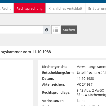
s Recht
Rechtsprechung
Kirchliches Amtsblatt
Erläuterun
Suche mit Platzhalter "*", Bsp. Pfarrer*,
Suchen
Weitere Suchoperatoren finden Sie in un
tungskammer vom 11.10.1988
Kirchengericht:
Verwaltungskamme
Entscheidungsform:
Urteil (rechtskräfti
Datum:
11.10.1988
Aktenzeichen:
VK 2/1987
§ 42 Abs. 2 VwGO
Rechtsgrundlage:
§§ 1, 4 Kirchenmit
Vorinstanzen:
keine