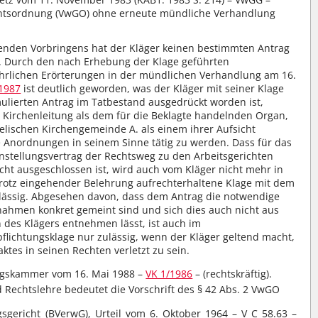
richtsordnung (VwGO) ohne erneute mündliche Verhandlung
enden Vorbringens hat der Kläger keinen bestimmten Antrag
rt. Durch den nach Erhebung der Klage geführten
ührlichen Erörterungen in der mündlichen Verhandlung am 16.
1987
ist deutlich geworden, was der Kläger mit seiner Klage
ulierten Antrag im Tatbestand ausgedrückt worden ist,
r Kirchenleitung als dem für die Beklagte handelnden Organ,
lischen Kirchengemeinde A. als einem ihrer Aufsicht
 Anordnungen in seinem Sinne tätig zu werden. Dass für das
Anstellungsvertrag der Rechtsweg zu den Arbeitsgerichten
ht ausgeschlossen ist, wird auch vom Kläger nicht mehr in
 trotz eingehender Belehrung aufrechterhaltene Klage mit dem
lässig. Abgesehen davon, dass dem Antrag die notwendige
ßnahmen konkret gemeint sind und sich dies auch nicht aus
des Klägers entnehmen lässt, ist auch im
pflichtungsklage nur zulässig, wenn der Kläger geltend macht,
tes in seinen Rechten verletzt zu sein.
ungskammer vom 16. Mai 1988 –
VK 1/1986
– (rechtskräftig).
echtslehre bedeutet die Vorschrift des § 42 Abs. 2 VwGO
sgericht (BVerwG), Urteil vom 6. Oktober 1964 – V C 58.63 –