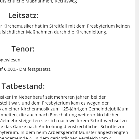
naufsichtliche Maßnahmen, Rechtsweg
Leitsatz:
r Kirchemusiker hat im Streitfall mit dem Presbyterium keinen
ufsichtlicher Maßnahmen durch die Kirchenleitung.
Tenor:
abgewiesen.
f 6.000,- DM festgesetzt.
Tatbestand:
siker im Nebenberuf seit mehreren Jahren bei der
stellt war, und dem Presbyterium kam es wegen der
rs an einer Kirchenmusik zum 125-jährigen Gemeindejubiläum
heiten, die auch nach Einschaltung weiterer kirchlicher
ielmehr steigerten sie sich nach weiterem Schriftwechsel zu
te das Ganze nach Androhung dienstrechtlicher Schritte zur
yterium. In dem beim Arbeitsgericht Münster angestrengten
chengemeinde A. in dem gerichtlichen Vergleich vom 4.