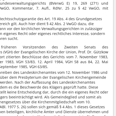
undesverwaltungsgerichts (BVerwG E) 19, 269 (271) und
 VwGO, Kommentar, 7. Aufl., RdNr. 25 zu § 42 VwGO, mit
 Rechtsschutzgarantie des Art. 19 Abs. 4 des Grundgesetzes
ereich gilt. Auch hier dient § 42 Abs. 2 VwGO dazu, die
nn vor den kirchlichen Verwaltungsgerichten in zulässiger
in eigenes Recht oder eigenes rechtliches Interesse, sondern
hren sucht.
früheren Vorsitzenden des Zweiten Senats des
s (VGH) der Evangelischen Kirche der Union, Prof. Dr. Gützkow
ort zitierten Beschlüsse des Gerichts vom 7. November 1983,
r 1983, VGH 53/83, 12. April 1984, VGH 58 aus 84, 22. Mai
 September 1985, VGH 63/85.
Schreiben des Landeskirchenamtes vom 12. November 1986 und
genüber dem Presbyterium der Evangelischen Kirchengemeinde
u werden. Nach der Auffassung des Landeskirchenamtes
dem es die Beschwerde des Klägers geprüft hatte. Diese
llt keine Entscheidung dar, durch die ein eigenes Recht oder
ägers beeinträchtigt wird. Als Gemeindeglied und somit als
chengesetzes über die Kirchenmitgliedschaft vom 10.
Bl. 1977 S. 26) sollen sich gemäß § 4 Abs. 1 dieses Gesetzes
eben beteiligen, kirchliche Ämter und Dienste übernehmen und