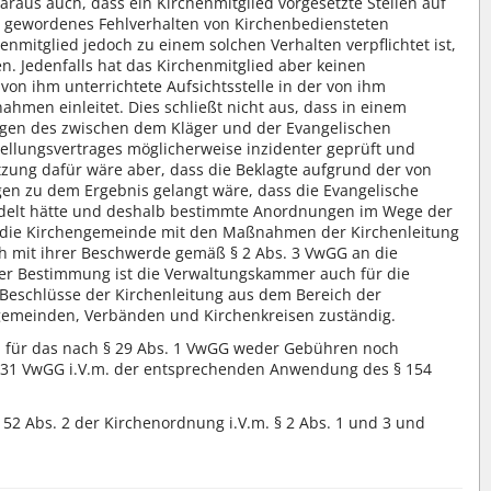
daraus auch, dass ein Kirchenmitglied vorgesetzte Stellen auf
 gewordenes Fehlverhalten von Kirchenbediensteten
nmitglied jedoch zu einem solchen Verhalten verpflichtet ist,
n. Jedenfalls hat das Kirchenmitglied aber keinen
von ihm unterrichtete Aufsichtsstelle in der von ihm
hmen einleitet. Dies schließt nicht aus, dass in einem
ragen des zwischen dem Kläger und der Evangelischen
llungsvertrages möglicherweise inzidenter geprüft und
ung dafür wäre aber, dass die Beklagte aufgrund der von
 zu dem Ergebnis gelangt wäre, dass die Evangelische
ndelt hätte und deshalb bestimmte Anordnungen im Wege der
 die Kirchengemeinde mit den Maßnahmen der Kirchenleitung
ch mit ihrer Beschwerde gemäß § 2 Abs. 3 VwGG an die
r Bestimmung ist die Verwaltungskammer auch für die
eschlüsse der Kirchenleitung aus dem Bereich der
ngemeinden, Verbänden und Kirchenkreisen zuständig.
, für das nach § 29 Abs. 1 VwGG weder Gebühren noch
 31 VwGG i.V.m. der entsprechenden Anwendung des § 154
152 Abs. 2 der Kirchenordnung i.V.m. § 2 Abs. 1 und 3 und