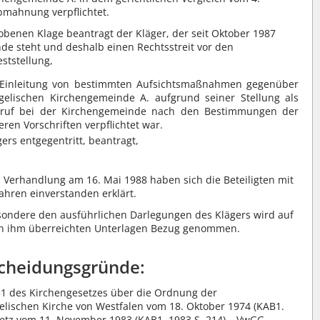
mahnung verpflichtet.
obenen Klage beantragt der Kläger, der seit Oktober 1987
de steht und deshalb einen Rechtsstreit vor den
ststellung,
r Einleitung von bestimmten Aufsichtsmaßnahmen gegenüber
elischen Kirchengemeinde A. aufgrund seiner Stellung als
ruf bei der Kirchengemeinde nach den Bestimmungen der
en Vorschriften verpflichtet war.
ers entgegentritt, beantragt,
Verhandlung am 16. Mai 1988 haben sich die Beteiligten mit
fahren einverstanden erklärt.
sondere den ausführlichen Darlegungen des Klägers wird auf
von ihm überreichten Unterlagen Bezug genommen.
cheidungsgründe:
31 des Kirchengesetzes über die Ordnung der
elischen Kirche von Westfalen vom 18. Oktober 1974 (KAB1.
setz vom 11. November 1983 (KAB1. 1983 S. 214) – VwGG –