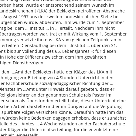
worben hatte, wurde er entsprechend seinem Wunsch im
andeskirchenamt (LKA) der Beklagten getroffenen Absprache
. August 1997 aus der zweiten landeskirchlichen Stelle bei
 aufgehoben wurde, abberufen. Ihm wurde zum 1. September
rag bei dem … Institut … in … erteilt. Nachdem ihm nicht
e übertragen worden war, trat er mit Wirkung vom 1. September
timmung versetzte ihn das LKA vom gleichen Zeitpunkt an in
erteilten Dienstauftrag bei dem …Institut … über den 31.
ens bis zur Vollendung des 65. Lebensjahres –; für diesen
g in Höhe der Differenz zwischen dem ihm gewährten
ähigen Dienstbezügen.
i dem …Amt der Beklagten hatte der Kläger das LKA mit
ehmigung zur Erteilung von 4 Stunden Unterricht in den
der Fachoberschule sozialpädagogischer Richtung der …
ienstes im …Amt unter Hinweis darauf gebeten, dass er
Religionslehrer an der genannten Schule (als Pastor im
her schon als Überstunden erteilt habe, dieser Unterricht eine
ischen Arbeit darstelle und er im Übrigen auf die Vergütung
e spürbare Folgen verzichten könne. Daraufhin hatte ihm das
, es würden keine Bedenken dagegen erhoben, dass er zunächst
rrstelle des …Amtes … 4 Wochenstunden an der Fachoberschule
der Kläger die Unterrichtserteilung, für die er zuletzt eine
rhielt, eingestellt.