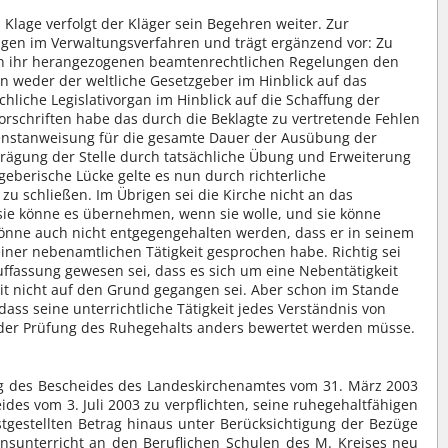
Klage verfolgt der Kläger sein Begehren weiter. Zur
ngen im Verwaltungsverfahren und trägt ergänzend vor: Zu
von ihr herangezogenen beamtenrechtlichen Regelungen den
n weder der weltliche Gesetzgeber im Hinblick auf das
liche Legislativorgan im Hinblick auf die Schaffung der
rschriften habe das durch die Beklagte zu vertretende Fehlen
ienstanweisung für die gesamte Dauer der Ausübung der
Prägung der Stelle durch tatsächliche Übung und Erweiterung
eberische Lücke gelte es nun durch richterliche
zu schließen. Im Übrigen sei die Kirche nicht an das
sie könne es übernehmen, wenn sie wolle, und sie könne
önne auch nicht entgegengehalten werden, dass er in seinem
einer nebenamtlichen Tätigkeit gesprochen habe. Richtig sei
Auffassung gewesen sei, dass es sich um eine Nebentätigkeit
it nicht auf den Grund gegangen sei. Aber schon im Stande
ass seine unterrichtliche Tätigkeit jedes Verständnis von
 der Prüfung des Ruhegehalts anders bewertet werden müsse.
g des Bescheides des Landeskirchenamtes vom 31. März 2003
es vom 3. Juli 2003 zu verpflichten, seine ruhegehaltfähigen
tgestellten Betrag hinaus unter Berücksichtigung der Bezüge
onsunterricht an den Beruflichen Schulen des M. Kreises neu