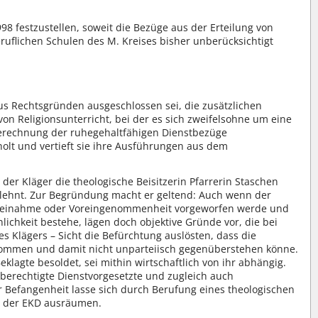
8 festzustellen, soweit die Bezüge aus der Erteilung von
ruflichen Schulen des M. Kreises bisher unberücksichtigt
 aus Rechtsgründen ausgeschlossen sei, die zusätzlichen
von Religionsunterricht, bei der es sich zweifelsohne um eine
Berechnung der ruhegehaltfähigen Dienstbezüge
lt und vertieft sie ihre Ausführungen aus dem
 der Kläger die theologische Beisitzerin Pfarrerin Staschen
lehnt. Zur Begründung macht er geltend: Auch wenn der
arteinahme oder Voreingenommenheit vorgeworfen werde und
lichkeit bestehe, lägen doch objektive Gründe vor, die bei
es Klägers – Sicht die Befürchtung auslösten, dass die
enommen und damit nicht unparteiisch gegenüberstehen könne.
eklagte besoldet, sei mithin wirtschaftlich von ihr abhängig.
sberechtigte Dienstvorgesetzte und zugleich auch
er Befangenheit lasse sich durch Berufung eines theologischen
he der EKD ausräumen.