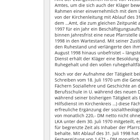
Amtes, um die sich auch der Kläger be
Rahmen einer einvernehmlich mit dem L
von der Kirchenleitung mit Ablauf des 31
dem …Amt, die zum gleichen Zeitpunkt
1997 für ein Jahr ein Beschäftigungsauft
binnen Jahresfrist eine neue Pfarrstell
1998 in den Wartestand. Mit seiner Zus
den Ruhestand und verlängerte den ihm 
August 1998 hinaus unbefristet – längst
Dienst erhält der Kläger eine Besoldun
Ruhegehalt und den vollen ruhegehaltf
Noch vor der Aufnahme der Tätigkeit be
Schreiben vom 18. Juli 1970 um die Gen
Fächern Soziallehre und Geschichte an 
Berufsschule in U. während des neuen D
während seiner bisherigen Tätigkeit als 
Hilfsdienst im Kirchenkreis …) diese Fäc
erfreuliche Ergänzung der sozialtheolog
von monatlich 220,- DM netto nicht ohn
LKA unter dem 30. Juli 1970 mitgeteilt
für begrenzte Zeit als Inhaber der Pfa
behalte. Mit Ablauf des 31. Juli 1998 hat 
Festvergütung von 1.671,- DM monatlich e