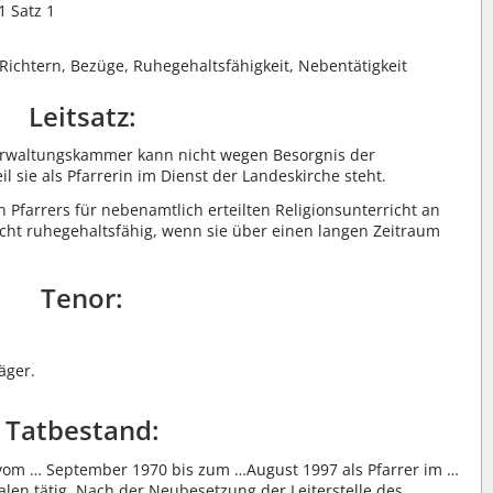
1 Satz 1
Richtern, Bezüge, Ruhegehaltsfähigkeit, Nebentätigkeit
Leitsatz:
 Verwaltungskammer kann nicht wegen Besorgnis der
 sie als Pfarrerin im Dienst der Landeskirche steht.
 Pfarrers für nebenamtlich erteilten Religionsunterricht an
icht ruhegehaltsfähig, wenn sie über einen langen Zeitraum
Tenor:
äger.
Tatbestand:
 vom … September 1970 bis zum …August 1997 als Pfarrer im …
len tätig. Nach der Neubesetzung der Leiterstelle des …