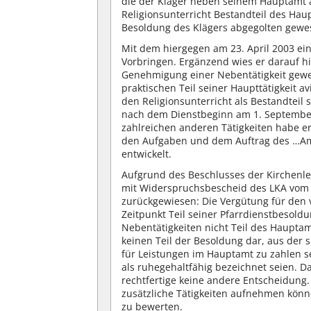
die der Kläger neben seinem Hauptamt a
Religionsunterricht Bestandteil des Ha
Besoldung des Klägers abgegolten gewes
Mit dem hiergegen am 23. April 2003 ein
Vorbringen. Ergänzend wies er darauf hi
Genehmigung einer Nebentätigkeit gewese
praktischen Teil seiner Haupttätigkeit 
den Religionsunterricht als Bestandteil 
nach dem Dienstbeginn am 1. September 
zahlreichen anderen Tätigkeiten habe e
den Aufgaben und dem Auftrag des …Am
entwickelt.
Aufgrund des Beschlusses der Kirchenle
mit Widerspruchsbescheid des LKA vom 
zurückgewiesen: Die Vergütung für den v
Zeitpunkt Teil seiner Pfarrdienstbesol
Nebentätigkeiten nicht Teil des Hauptam
keinen Teil der Besoldung dar, aus der 
für Leistungen im Hauptamt zu zahlen s
als ruhegehaltfähig bezeichnet seien. D
rechtfertige keine andere Entscheidung.
zusätzliche Tätigkeiten aufnehmen könn
zu bewerten.