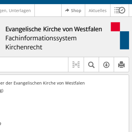
gen, Unterlagen
Shop
Aktuelles
Sitzu
Logo Ev. Kirche von Westfalen
 findet auch: "Pfarrerinitiative" oder "Pfarrerausschuss".
serer Hilfe.
Textsuche 
Verfüg
r der Evangelischen Kirche von Westfalen
g)
9