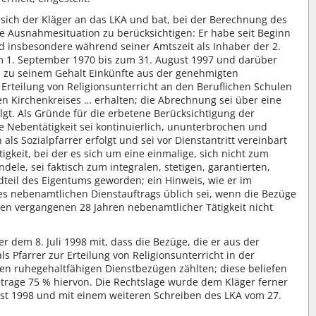
 sich der Kläger an das LKA und bat, bei der Berechnung des
 Ausnahmesituation zu berücksichtigen: Er habe seit Beginn
und insbesondere während seiner Amtszeit als Inhaber der 2.
m 1. September 1970 bis zum 31. August 1997 und darüber
h zu seinem Gehalt Einkünfte aus der genehmigten
 Erteilung von Religionsunterricht an den Beruflichen Schulen
hen Kirchenkreises … erhalten; die Abrechnung sei über eine
olgt. Als Gründe für die erbetene Berücksichtigung der
e Nebentätigkeit sei kontinuierlich, ununterbrochen und
als Sozialpfarrer erfolgt und sei vor Dienstantritt vereinbart
gkeit, bei der es sich um eine einmalige, sich nicht zum
dele, sei faktisch zum integralen, stetigen, garantierten,
dteil des Eigentums geworden; ein Hinweis, wie er im
ines nebenamtlichen Dienstauftrags üblich sei, wenn die Bezüge
 den vergangenen 28 Jahren nebenamtlicher Tätigkeit nicht
r dem 8. Juli 1998 mit, dass die Bezüge, die er aus der
s Pfarrer zur Erteilung von Religionsunterricht in der
den ruhegehaltfähigen Dienstbezügen zählten; diese beliefen
etrage 75 % hiervon. Die Rechtslage wurde dem Kläger ferner
st 1998 und mit einem weiteren Schreiben des LKA vom 27.