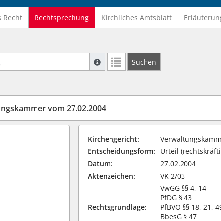
s Recht
Rechtsprechung
Kirchliches Amtsblatt
Erläuterun
Suche mit Platzhalter "*", Bsp. Pfarrer*,
Suchen
Weitere Suchoperatoren finden Sie in un
tungskammer vom 27.02.2004
Kirchengericht:
Verwaltungskamme
Entscheidungsform:
Urteil (rechtskräfti
Datum:
27.02.2004
Aktenzeichen:
VK 2/03
VwGG §§ 4, 14
PfDG § 43
Rechtsgrundlage:
PfBVO §§ 18, 21, 4
BbesG § 47