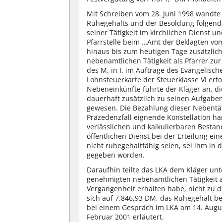
Mit Schreiben vom 28. Juni 1998 wandte
Ruhegehalts und der Besoldung folgende
seiner Tätigkeit im kirchlichen Dienst 
Pfarrstelle beim …Amt der Beklagten vo
hinaus bis zum heutigen Tage zusätzlic
nebenamtlichen Tätigkeit als Pfarrer zur
des M. in I. im Auftrage des Evangelisc
Lohnsteuerkarte der Steuerklasse VI erf
Nebeneinkünfte führte der Kläger an, di
dauerhaft zusätzlich zu seinen Aufgaben 
gewesen. Die Bezahlung dieser Nebentäti
Präzedenzfall eignende Konstellation han
verlässlichen und kalkulierbaren Bestan
öffentlichen Dienst bei der Erteilung e
nicht ruhegehaltfähig seien, sei ihm in
gegeben worden.
Daraufhin teilte das LKA dem Kläger unte
genehmigten nebenamtlichen Tätigkeit al
Vergangenheit erhalten habe, nicht zu 
sich auf 7.846,93 DM, das Ruhegehalt b
bei einem Gespräch im LKA am 14. Augu
Februar 2001 erläutert.