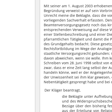
Mit seiner am 1. August 2003 erhobenen 
Begründung verweist er auf sein Vorbri
Unrecht meine die Beklagte, dass die 
vorliegenden Sachverhalt erfassten. Den
Beamtenversorgungsgesetz noch das kirch
entsprechenden Verweisung auf diese Vo
einer Stellenbeschreibung und einer D
pfarramtlichen Tätigkeit und damit die 
des Grundgehalts bedacht. Diese gesetzg
Rechtsfortbildung im Wege der Analogie 
staatliche Versorgungsrecht gebunden; 
davon abweichen, wenn sie wolle. Ihm k
Schreiben vom 28. Juni 1998 selbst von 
zwar, dass er eine Zeit lang selbst der 
handeln könne, weil er der Angelegenhe
der Unwissenheit sei ihm klar gewesen, d
Nebentätigkeit gesprengt habe und bei
Der Kläger beantragt,
die Beklagte unter Aufhebun
und des Widerspruchsbescheid
Bezüge über den bisherig fes
aus der Erteilung von Religi