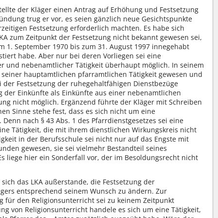
ellte der Kläger einen Antrag auf Erhöhung und Festsetzung
ündung trug er vor, es seien gänzlich neue Gesichtspunkte
rzeitigen Festsetzung erforderlich machten. Es habe sich
LKA zum Zeitpunkt der Festsetzung nicht bekannt gewesen sei,
 vom 1. September 1970 bis zum 31. August 1997 innegehabt
tiert habe. Aber nur bei deren Vorliegen sei eine
r und nebenamtlicher Tätigkeit überhaupt möglich. In seinem
Teil seiner hauptamtlichen pfarramtlichen Tätigkeit gewesen und
 der Festsetzung der ruhegehaltfähigen Dienstbezüge
g der Einkünfte als Einkünfte aus einer nebenamtlichen
sung nicht möglich. Ergänzend führte der Kläger mit Schreiben
en Sinne stehe fest, dass es sich nicht um eine
 Denn nach § 43 Abs. 1 des Pfarrdienstgesetzes sei eine
ine Tätigkeit, die mit ihrem dienstlichen Wirkungskreis nicht
igkeit in der Berufsschule sei nicht nur auf das Engste mit
unden gewesen, sie sei vielmehr Bestandteil seines
 liege hier ein Sonderfall vor, der im Besoldungsrecht nicht
 sich das LKA außerstande, die Festsetzung der
ägers entsprechend seinem Wunsch zu ändern. Zur
 für den Religionsunterricht sei zu keinem Zeitpunkt
ng von Religionsunterricht handele es sich um eine Tätigkeit,