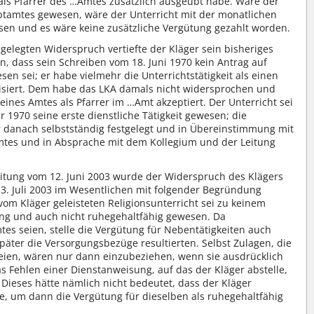
ls Pfarrer des …Amtes zusätzlich ausgeübt habe. Wäre der
uptamtes gewesen, wäre der Unterricht mit der monatlichen
en und es wäre keine zusätzliche Vergütung gezahlt worden.
gelegten Widerspruch vertiefte der Kläger sein bisheriges
n, dass sein Schreiben vom 18. Juni 1970 kein Antrag auf
n sei; er habe vielmehr die Unterrichtstätigkeit als einen
avisiert. Dem habe das LKA damals nicht widersprochen und
seines Amtes als Pfarrer im …Amt akzeptiert. Der Unterricht sei
1970 seine erste dienstliche Tätigkeit gewesen; die
r danach selbstständig festgelegt und in Übereinstimmung mit
tes und in Absprache mit dem Kollegium und der Leitung
itung vom 12. Juni 2003 wurde der Widerspruch des Klägers
3. Juli 2003 im Wesentlichen mit folgender Begründung
om Kläger geleisteten Religionsunterricht sei zu keinem
dung und auch nicht ruhegehaltfähig gewesen. Da
tes seien, stelle die Vergütung für Nebentätigkeiten auch
später die Versorgungsbezüge resultierten. Selbst Zulagen, die
eien, wären nur dann einzubeziehen, wenn sie ausdrücklich
as Fehlen einer Dienstanweisung, auf das der Kläger abstelle,
 Dieses hätte nämlich nicht bedeutet, dass der Kläger
e, um dann die Vergütung für dieselben als ruhegehaltfähig