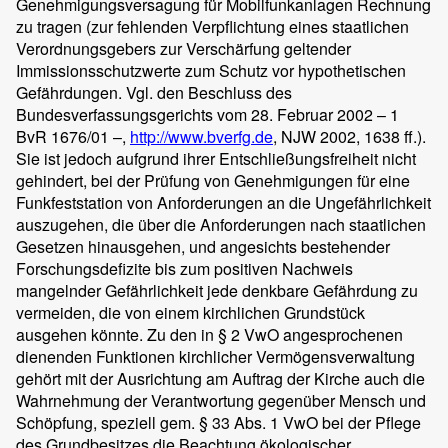
Genehmigungsversagung für Mobilfunkanlagen Rechnung
zu tragen (zur fehlenden Verpflichtung eines staatlichen
Verordnungsgebers zur Verschärfung geltender
Immissionsschutzwerte zum Schutz vor hypothetischen
Gefährdungen. Vgl. den Beschluss des
Bundesverfassungsgerichts vom 28. Februar 2002 – 1
BvR 1676/01 –,
http://www.bverfg.de
, NJW 2002, 1638 ff.).
Sie ist jedoch aufgrund ihrer Entschließungsfreiheit nicht
gehindert, bei der Prüfung von Genehmigungen für eine
Funkfeststation von Anforderungen an die Ungefährlichkeit
auszugehen, die über die Anforderungen nach staatlichen
Gesetzen hinausgehen, und angesichts bestehender
Forschungsdefizite bis zum positiven Nachweis
mangelnder Gefährlichkeit jede denkbare Gefährdung zu
vermeiden, die von einem kirchlichen Grundstück
ausgehen könnte. Zu den in § 2 VwO angesprochenen
dienenden Funktionen kirchlicher Vermögensverwaltung
gehört mit der Ausrichtung am Auftrag der Kirche auch die
Wahrnehmung der Verantwortung gegenüber Mensch und
Schöpfung, speziell gem. § 33 Abs. 1 VwO bei der Pflege
des Grundbesitzes die Beachtung ökologischer