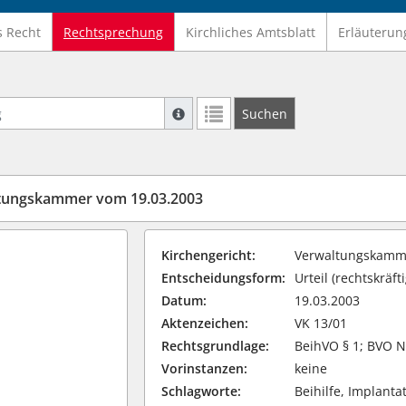
s Recht
Rechtsprechung
Kirchliches Amtsblatt
Erläuterun
Suche mit Platzhalter "*", Bsp. Pfarrer*,
Suchen
Weitere Suchoperatoren finden Sie in un
ltungskammer vom 19.03.2003
Kirchengericht:
Verwaltungskamme
Entscheidungsform:
Urteil (rechtskräfti
Datum:
19.03.2003
Aktenzeichen:
VK 13/01
Rechtsgrundlage:
BeihVO § 1; BVO N
Vorinstanzen:
keine
Schlagworte:
Beihilfe, Implant