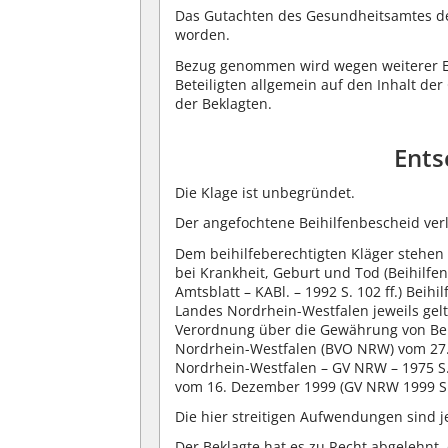
Das Gutachten des Gesundheitsamtes der 
worden.
Bezug genommen wird wegen weiterer Ei
Beteiligten allgemein auf den Inhalt d
der Beklagten.
Ents
Die Klage ist unbegründet.
Der angefochtene Beihilfenbescheid verl
Dem beihilfeberechtigten Kläger stehen
bei Krankheit, Geburt und Tod (Beihilfe
Amtsblatt – KABl. – 1992 S. 102 ff.) Be
Landes Nordrhein-Westfalen jeweils ge
Verordnung über die Gewährung von Beih
Nordrhein-Westfalen (BVO NRW) vom 27.
Nordrhein-Westfalen – GV NRW – 1975 S.
vom 16. Dezember 1999 (GV NRW 1999 S. 
Die hier streitigen Aufwendungen sind j
Der Beklagte hat es zu Recht abgelehnt