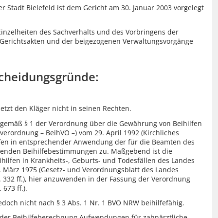
Stadt Bielefeld ist dem Gericht am 30. Januar 2003 vorgelegt
nzelheiten des Sachverhalts und des Vorbringens der
er Gerichtsakten und der beigezogenen Verwaltungsvorgänge
cheidungsgründe:
etzt den Kläger nicht in seinen Rechten.
 gemäß § 1 der Verordnung über die Gewährung von Beihilfen
nverordnung – BeihVO –) vom 29. April 1992 (Kirchliches
ihilfen in entsprechender Anwendung der für die Beamten des
ltenden Beihilfebestimmungen zu. Maßgebend ist die
ilfen in Krankheits-, Geburts- und Todesfällen des Landes
 März 1975 (Gesetz- und Verordnungsblatt des Landes
 332 ff.), hier anzuwenden in der Fassung der Verordnung
673 ff.).
edoch nicht nach § 3 Abs. 1 Nr. 1 BVO NRW beihilfefähig.
, der Beihilfeberechnung Aufwendungen für zahnärztliche