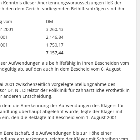
In Kenntnis dieser Anerkennungsvoraussetzungen ließ der
ch den dem Gericht vorliegenden Beihilfeanträgen sind ihm
g vom
DM
ar 2001
3.260,43
2001
2.146,84
2001
1.750,17
7.157,44
eser Aufwendungen als beihilfefähig in ihren Bescheiden vom
 endgültig ab, auf den auch in dem Bescheid vom 6. August
ai 2001 zwischenzeitlich vorgelegte Stellungnahme des
 Dr. N., Direktor der Poliklinik für zahnärztliche Prothetik in
ner anderen Entscheidung.
 in dem die Anerkennung der Aufwendungen des Klägers für
andlung überhaupt abgelehnt wurde, legte der Kläger mit
 ein, den die Beklagte mit Bescheid vom 1. August 2001
en Bereitschaft, die Aufwendungen bis zur Höhe einer
dlung anzuerkennen, reichte der Kläger mit Schreiben vom