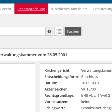
s Recht
Rechtsprechung
Kirchliches Amtsblatt
Erläuterun
Suche mit Platzhalter "*", Bsp. Pfarrer*,
Suchen
Weitere Suchoperatoren finden Sie in un
Verwaltungskammer vom 28.05.2001
Kirchengericht:
Verwaltungskamme
Entscheidungsform:
Beschluss
Datum:
28.05.2001
Aktenzeichen:
VK 10/00
Rechtsgrundlage:
§ 40 Abs. 1 VwGG
Vorinstanzen:
keine
Schlagworte:
Protokollberichti