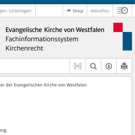
gen, Unterlagen
Shop
Aktuelles
Sitzu
Logo Ev. Kirche von Westfalen
 findet auch: "Pfarrerinitiative" oder "Pfarrerausschuss".
serer Hilfe.
Textsuche 
Verfüg
r der Evangelischen Kirche von Westfalen
gung