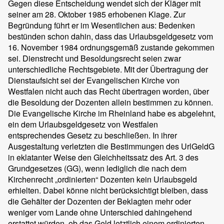
Gegen diese Entscheidung wendet sich der Kläger mit
seiner am 28. Oktober 1985 erhobenen Klage. Zur
Begründung führt er im Wesentlichen aus: Bedenken
bestünden schon dahin, dass das Urlaubsgeldgesetz vom
16. November 1984 ordnungsgemäß zustande gekommen
sei. Dienstrecht und Besoldungsrecht seien zwar
unterschiedliche Rechtsgebiete. Mit der Übertragung der
Dienstaufsicht sei der Evangelischen Kirche von
Westfalen nicht auch das Recht übertragen worden, über
die Besoldung der Dozenten allein bestimmen zu können.
Die Evangelische Kirche im Rheinland habe es abgelehnt,
ein dem Urlaubsgeldgesetz von Westfalen
entsprechendes Gesetz zu beschließen. In ihrer
Ausgestaltung verletzten die Bestimmungen des UrlGeldG
in eklatanter Weise den Gleichheitssatz des Art. 3 des
Grundgesetzes (GG), wenn lediglich die nach dem
Kirchenrecht „ordinierten“ Dozenten kein Urlaubsgeld
erhielten. Dabei könne nicht berücksichtigt bleiben, dass
die Gehälter der Dozenten der Beklagten mehr oder
weniger vom Lande ohne Unterschied dahingehend
erstattet würden, ob das Geld letztlich einem ordinierten