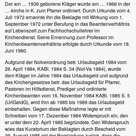
Der am … 1936 geborene Kläger wurde am … 1966 in der
…-kirche in K. zum Pfarrer ordiniert. Durch Urkunde vom 4.
Juli 1972 ernannte ihn die Beklagte mit Wirkung vom 1.
September 1972 unter Berufung in das Beamtenverhältnis
auf Lebenszeit zum Fachhochschullehrer im
Kirchendienst. Seine Ernennung zum Professor im
Kirchenbeamtenverhältnis erfolgte durch Urkunde vom 18.
Juni 1980.
Aufgrund der Notverordnung betr. Urlaubsgeld 1984 vom
26. April 1984, KABl. 1984 S. 34 (Not-Va 1984), wurde
dem Kläger im Jahre 1984 das Urlaubsgeld und aufgrund
des Kirchengesetzes betr. das Urlaubsgeld für Pfarrer,
Pastoren im Hilfsdienst, Prediger und ordinierte
Kirchenbeamten vom 16. November 1984 KABl. 1985 S. 5
(UrlGeldG), wird ihm ab 1985 bis 1989 das Urlaubsgeld
einbehalten. Gegen diese Maßnahme legte er mit
Schreiben vom 17. Dezember 1984 Widerspruch ein, den
er unter dem 22. April 1985 begründete. Den Widerspruch
wies das Kuratorium der Beklagten durch Bescheid vom
29. August 1985 mit der Begründung zurück, dass die