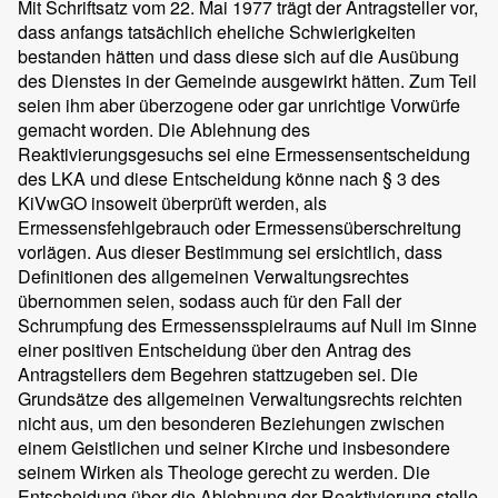
Mit Schriftsatz vom 22. Mai 1977 trägt der Antragsteller vor,
dass anfangs tatsächlich eheliche Schwierigkeiten
bestanden hätten und dass diese sich auf die Ausübung
des Dienstes in der Gemeinde ausgewirkt hätten. Zum Teil
seien ihm aber überzogene oder gar unrichtige Vorwürfe
gemacht worden. Die Ablehnung des
Reaktivierungsgesuchs sei eine Ermessensentscheidung
des LKA und diese Entscheidung könne nach § 3 des
KiVwGO insoweit überprüft werden, als
Ermessensfehlgebrauch oder Ermessensüberschreitung
vorlägen. Aus dieser Bestimmung sei ersichtlich, dass
Definitionen des allgemeinen Verwaltungsrechtes
übernommen seien, sodass auch für den Fall der
Schrumpfung des Ermessensspielraums auf Null im Sinne
einer positiven Entscheidung über den Antrag des
Antragstellers dem Begehren stattzugeben sei. Die
Grundsätze des allgemeinen Verwaltungsrechts reichten
nicht aus, um den besonderen Beziehungen zwischen
einem Geistlichen und seiner Kirche und insbesondere
seinem Wirken als Theologe gerecht zu werden. Die
Entscheidung über die Ablehnung der Reaktivierung stelle