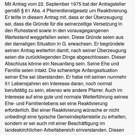
Mit Antrag vom 22. September 1975 bat der Antragsteller
gemäß § 61 Abs. 4 Pfarrerdienstgesetz um Reaktivierung.
Er teilte in diesem Antrag mit, dass er der Überzeugung
sei, dass die Gründe für die seinerzeitige Versetzung in
den Ruhestand sowie in den vorausgegangenen
Wartestand weggefallen seien. Diese Gründe seien aus
der damaligen Situation in G. erwachsen. Er begründete
seinen Antrag weiterhin damit, nach seiner Überzeugung
seien die zurückliegenden Dinge abgeschlossen. Dieser
Abschluss könne ein Neuanfang sein. Seine Ehe und
Familie seien intakt. Die schwierige Anfangssituation
seiner Ehe sei überstanden. Er habe mit seinen nunmehr
51 Lebensjahren ein Interesse daran, noch normal
berufstätig zu sein, ebenso wie andere Pfarrer. Auch im
Interesse auf eine gute und normale Weiterführung seines
Ehe- und Familienlebens sei eine Reaktivierung
erforderlich. Bei einer Reaktivierung wünsche er nicht
unbedingt eine typische Gemeindepfarrstelle zu erhalten,
sondern er sei auch mit einer Beschäftigung im
landeskirchlichen Arbeitsbereich einverstanden. Diesen