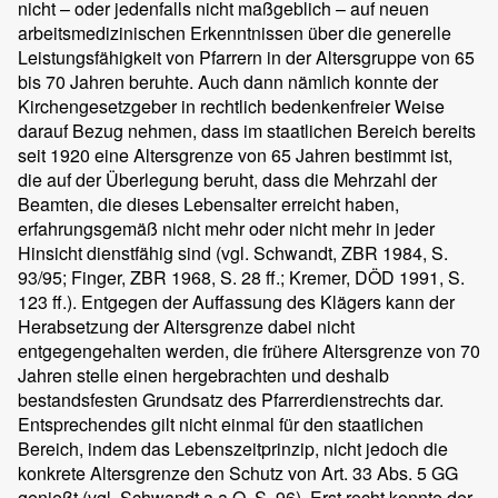
nicht – oder jedenfalls nicht maßgeblich – auf neuen
arbeitsmedizinischen Erkenntnissen über die generelle
Leistungsfähigkeit von Pfarrern in der Altersgruppe von 65
bis 70 Jahren beruhte. Auch dann nämlich konnte der
Kirchengesetzgeber in rechtlich bedenkenfreier Weise
darauf Bezug nehmen, dass im staatlichen Bereich bereits
seit 1920 eine Altersgrenze von 65 Jahren bestimmt ist,
die auf der Überlegung beruht, dass die Mehrzahl der
Beamten, die dieses Lebensalter erreicht haben,
erfahrungsgemäß nicht mehr oder nicht mehr in jeder
Hinsicht dienstfähig sind (vgl. Schwandt, ZBR 1984, S.
93/95; Finger, ZBR 1968, S. 28 ff.; Kremer, DÖD 1991, S.
123 ff.). Entgegen der Auffassung des Klägers kann der
Herabsetzung der Altersgrenze dabei nicht
entgegengehalten werden, die frühere Altersgrenze von 70
Jahren stelle einen hergebrachten und deshalb
bestandsfesten Grundsatz des Pfarrerdienstrechts dar.
Entsprechendes gilt nicht einmal für den staatlichen
Bereich, indem das Lebenszeitprinzip, nicht jedoch die
konkrete Altersgrenze den Schutz von Art. 33 Abs. 5 GG
genießt (vgl. Schwandt a.a.O. S. 96). Erst recht konnte der