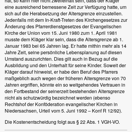
hat, so kann hier nicht zweifelhaft sein, dass der Kläger
eine ausreichend bemessene Zeit zur Verfügung hatte, um
sich auf die Herabsetzung der Altersgrenze einzustellen.
Jedenfalls mit dem In-Kraft-Treten des Kirchengesetzes zur
Änderung des Pfarrerdienstgesetzes der Evangelischen
Kirche der Union vom 15. Juni 1980 zum 1. April 1981
musste dem Kläger klar sein, dass die Altersgrenze ab 1.
Januar 1983 bei 65 Jahren lag. Er hatte mithin mehr als 14
Jahre Zeit, seine persönliche Lebensplanung auf diesen
Umstand auszurichten. Dies gilt auch in Bezug auf die
Ausbildung und den Unterhalt für seine Kinder. Soweit der
Kläger darauf hinweist, er habe den Beruf des Pfarrers
maßgeblich auch wegen der früheren Altersgrenze von 70
Jahren ergriffen, könnte ein so weitgehendes Vertrauen in
den Fortbestand der seinerzeit bestehenden Altersgrenze
nicht als schutzwürdig bezeichnet werden (ebenso
Rechtshof der Konföderation evangelischer Kirchen in
Niedersachsen, Urteil vom 5. Juni 1992 – Konf R 12/92).
Die Kostenentscheidung folgt aus § 22 Abs. 1 VGH-VO.