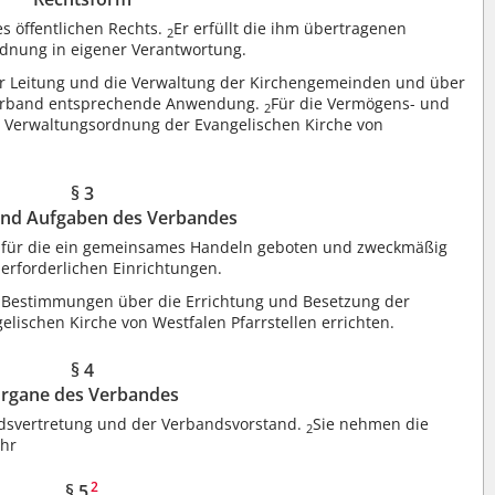
es öffentlichen Rechts.
Er erfüllt die ihm übertragenen
2
dnung in eigener Verantwortung.
r Leitung und die Verwaltung der Kirchengemeinden und über
n Verband entsprechende Anwendung.
Für die Vermögens- und
2
e Verwaltungsordnung der Evangelischen Kirche von
§ 3
und Aufgaben des Verbandes
 für die ein gemeinsames Handeln geboten und zweckmäßig
 erforderlichen Einrichtungen.
Bestimmungen über die Errichtung und Besetzung der
gelischen Kirche von Westfalen Pfarrstellen errichten.
§ 4
rgane des Verbandes
dsvertretung und der Verbandsvorstand.
Sie nehmen die
2
ahr
2
§ 5