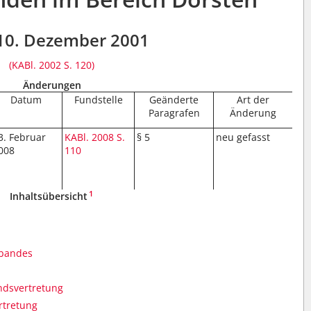
10. Dezember 2001
(KABl. 2002 S. 120)
Änderungen
Datum
Fundstelle
Geänderte
Art der
Paragrafen
Änderung
3. Februar
KABl. 2008 S.
§ 5
neu gefasst
008
110
1
Inhaltsübersicht
rbandes
dsvertretung
rtretung