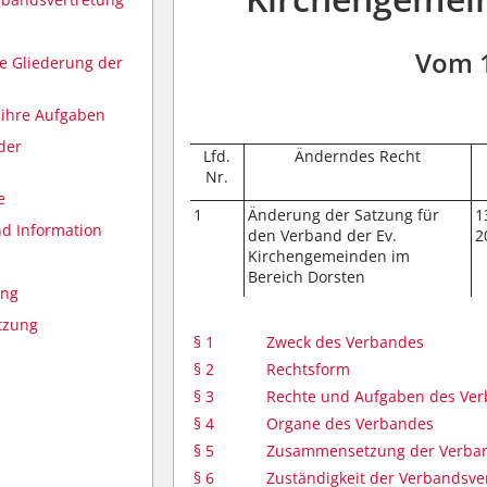
Vom 
he Gliederung der
 ihre Aufgaben
der
Lfd.
Änderndes Recht
Nr.
e
1
Änderung der Satzung für
1
d Information
den Verband der Ev.
2
Kirchengemeinden im
Bereich Dorsten
ung
atzung
§ 1
Zweck des Verbandes
§ 2
Rechtsform
§ 3
Rechte und Aufgaben des Ve
§ 4
Organe des Verbandes
§ 5
Zusammensetzung der Verban
§ 6
Zuständigkeit der Verbandsve