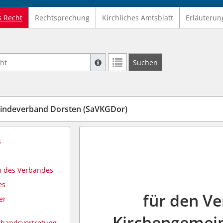
s Recht
Rechtsprechung
Kirchliches Amtsblatt
Erläuterun
Suche mit Platzhalter "*", Bsp. Pfarrer*,
Suchen
Weitere Suchoperatoren finden Sie in un
indeverband Dorsten (SaVKGDor)
s
n des Verbandes
es
für den V
er
Kirchengemein
erbandsvertretung