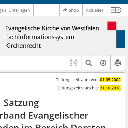
gen, Unterlagen
Shop
Aktuelles
Sitzu
Logo Ev. Kirche von Westfalen
 findet auch: "Pfarrerinitiative" oder "Pfarrerausschuss".
serer Hilfe.
Textsuche 
Verfüg
Geltungszeitraum von:
01.05.2002
Geltungszeitraum bis:
31.10.2018
Satzung
erband Evangelischer
den im Bereich Dorsten