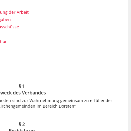
rung der Arbeit
gaben
usschüsse
tion
§ 1
Zweck des Verbandes
orsten sind zur Wahrnehmung gemeinsam zu erfüllender
Kirchengemeinden im Bereich Dorsten“
§ 2
Rechtsform