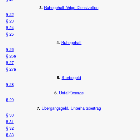
Ruhegehaltfähige Dienstzeiten
3.
§ 22
§ 23
§ 24
§ 25
Ruhegehalt
4.
§ 26
§ 26a
§ 27
§ 27a
Sterbegeld
5.
§ 28
Unfallfürsorge
6.
§ 29
Übergangsgeld, Unterhaltsbeitrag
7.
§ 30
§ 31
§ 32
§ 33