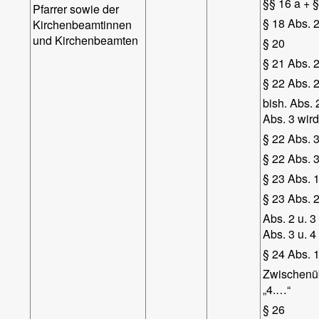
§§ 16 a + 
Pfarrer sowie der
§ 18 Abs. 2
Kirchenbeamtinnen
und Kirchenbeamten
§ 20
§ 21 Abs. 2
§ 22 Abs. 
bish. Abs. 
Abs. 3 wird
§ 22 Abs. 
§ 22 Abs. 3
§ 23 Abs. 1
§ 23 Abs. 
Abs. 2 u. 
Abs. 3 u. 4
§ 24 Abs. 
Zwischenüb
„4.…“
§ 26