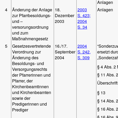
Anlagen
4
Änderung der Anlage
18.
2003
Anlagen
zur Pfarrbesoldungs-
Dezember
S. 423;
und –
2003
2004
versorungsordnung
S. 34
und zum
Maßnahmengesetz
5
Gesetzesvertretende
16./17.
2004
“Sonderzu
Verordnung zur
September
S. 242,
ersetzt dur
Änderung des
2004
S. 309
„Sonderza
Besoldungs- und
§ 4 Abs. 2 
Versorgungsrechts
§ 11 Abs. 2
der Pfarrerinnen und
Pfarrer, der
Überschrift I
Kirchenbeamtinnen
und Kirchenbeamten
§ 13
sowie der
§ 14 Abs. 2
Predigerinnen und
§ 16 Abs. 
Prediger
§ 16 Abs. 