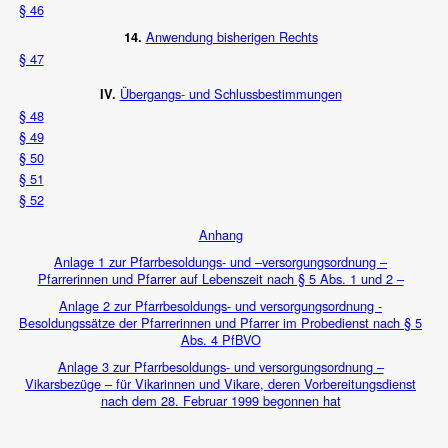
§ 46
Anwendung bisherigen Rechts
14.
§ 47
Übergangs- und Schlussbestimmungen
IV.
§ 48
§ 49
§ 50
§ 51
§ 52
Anhang
Anlage 1 zur Pfarrbesoldungs- und –versorgungsordnung –
Pfarrerinnen und Pfarrer auf Lebenszeit nach § 5 Abs. 1 und 2 –
Anlage 2 zur Pfarrbesoldungs- und versorgungsordnung -
Besoldungssätze der Pfarrerinnen und Pfarrer im Probedienst nach § 5
Abs. 4 PfBVO
Anlage 3 zur Pfarrbesoldungs- und versorgungsordnung –
Vikarsbezüge – für Vikarinnen und Vikare, deren Vorbereitungsdienst
nach dem 28. Februar 1999 begonnen hat