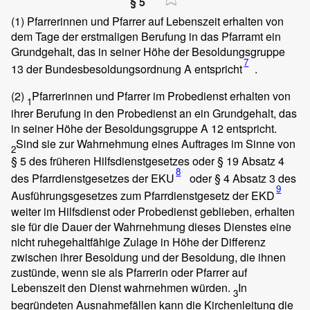
§ 5
(1)
Pfarrerinnen und Pfarrer auf Lebenszeit erhalten von
dem Tage der erstmaligen Berufung in das Pfarramt ein
Grundgehalt, das in seiner Höhe der Besoldungsgruppe
7
13 der Bundesbesoldungsordnung A entspricht
.
(2)
Pfarrerinnen und Pfarrer im Probedienst erhalten von
1
ihrer Berufung in den Probedienst an ein Grundgehalt, das
in seiner Höhe der Besoldungsgruppe A 12 entspricht.
Sind sie zur Wahrnehmung eines Auftrages im Sinne von
2
§ 5 des früheren Hilfsdienstgesetzes oder § 19 Absatz 4
8
des Pfarrdienstgesetzes der EKU
oder § 4 Absatz 3 des
9
Ausführungsgesetzes zum Pfarrdienstgesetz der EKD
weiter im Hilfsdienst oder Probedienst geblieben, erhalten
sie für die Dauer der Wahrnehmung dieses Dienstes eine
nicht ruhegehaltfähige Zulage in Höhe der Differenz
zwischen ihrer Besoldung und der Besoldung, die ihnen
zustünde, wenn sie als Pfarrerin oder Pfarrer auf
Lebenszeit den Dienst wahrnehmen würden.
In
3
begründeten Ausnahmefällen kann die Kirchenleitung die