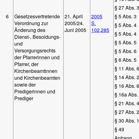
§ 27 Abs. 3
6
Gesetzesvertretende
21. April
2005
§ 5 Abs. 3
Verordnung zur
2005/24.
S.
§ 5 Abs. 4
Änderung des
Juni 2005
102,
285
§ 5 Abs. 4
Dienst-, Besoldungs-
§ 5 Abs. 5
und
Versorgungsrechts
§ 5 Abs. 6
der Pfarrerinnen und
§ 6 Abs. 5
Pfarrer, der
§ 11 Abs. 
Kirchenbeamtinnen
§ 14 Abs. 
und Kirchenbeamten
sowie der
§ 16 Abs. 
Predigerinnen und
§ 16a Abs. 
Prediger
§ 21 Abs. 
§ 27 Abs. 
§ 30 Abs. 1
§ 49
Anhang