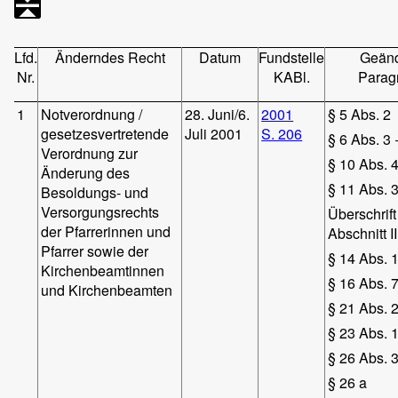
Lfd.
Änderndes Recht
Datum
Fundstelle
Geänd
Nr.
KABl.
Parag
1
Notverordnung /
28. Juni/6.
2001
§ 5 Abs. 2
gesetzesvertretende
Juli 2001
S. 206
§ 6 Abs. 3 
Verordnung zur
§ 10 Abs. 4
Änderung des
§ 11 Abs. 3
Besoldungs- und
Versorgungsrechts
Überschrift
der Pfarrerinnen und
Abschnitt II
Pfarrer sowie der
§ 14 Abs. 
Kirchenbeamtinnen
§ 16 Abs. 7
und Kirchenbeamten
§ 21 Abs. 
§ 23 Abs. 
§ 26 Abs. 
§ 26 a