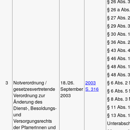
§ 26 Abs. 3
§ 26 a Abs.
§ 27 Abs. 2
§ 29 Abs. 
§ 30 Abs. 
§ 36 Abs. 
§ 43 Abs. 
§ 46 Abs. 
§ 48 Abs. 
§ 48 Abs. 
3
Notverordnung /
18./26.
2003
§ 6 Abs. 2 
gesetzesvertretende
September
S. 316
§ 6 Abs. 5 
Verordnung zur
2003
§ 8 Abs. 3 
Änderung des
§ 11 Abs. 1
Dienst-, Besoldungs-
und
§ 13 Abs. 1
Versorgungsrechts
Unterabsch
der Pfarrerinnen und