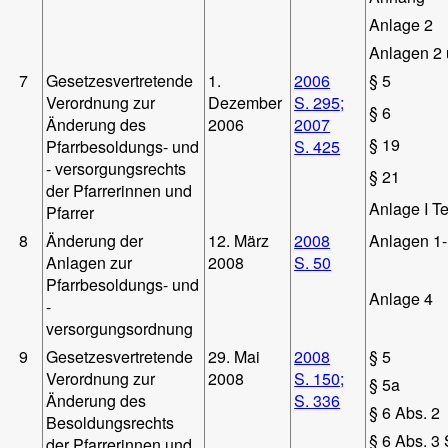
Anlage 2
Anlagen 2 
7
Gesetzesvertretende
1.
2006
§ 5
Verordnung zur
Dezember
S. 295;
§ 6
Änderung des
2006
2007
§ 19
Pfarrbesoldungs- und
S. 425
- versorgungsrechts
§ 21
der Pfarrerinnen und
Anlage I Te
Pfarrer
8
Änderung der
12. März
2008
Anlagen 1-
Anlagen zur
2008
S. 50
Pfarrbesoldungs- und
Anlage 4
-
versorgungsordnung
9
Gesetzesvertretende
29. Mai
2008
§ 5
Verordnung zur
2008
S. 150;
§ 5a
Änderung des
S. 336
§ 6 Abs. 2
Besoldungsrechts
§ 6 Abs. 3 
der Pfarrerinnen und