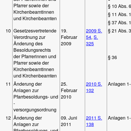
Pfarrer sowie der
§ 10 Abs. 6
Kirchenbeamtinnen
§ 11 Abs. 
und Kirchenbeamten
§ 37 Abs. 
10
Gesetzesvertretende
19.
2009 S.
§ 21 Abs. 3
Verordnung zur
Februar
54
,
S.
Änderung des
2009
325
Besoldungsrechts
der Pfarrerinnen und
§ 36
Pfarrer sowie der
Kirchenbeamtinnen
und Kirchenbeamten
11
Änderung der
25.
2010 S.
Anlagen 1
Anlagen zur
Februar
102
Pfarrbesoldungs- und
2010
-
versorgungsordnung
12
Änderung der
09. Juni
2011 S.
Anlagen 1
Anlagen zur
2011
138
Pfarrbesoldungs- und