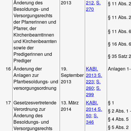
Änderung des
2013
212
,
S.
§ 11 Abs. 2
Besoldungs- und
270
Versorgungsrechts
§ 11 Abs. 2
der Pfarrerinnen und
Pfarrer, der
§ 11 Abs. 
Kirchenbeamtinnen
und Kirchenbeamten
§ 16 Abs. 6
sowie der
Predigerinnen und
§ 35 Satz 
Prediger
16
Änderung der
19.
KABl.
Anlagen 1
Anlagen zur
September
2013 S.
Pfarrbesoldungs- und
2013
223
;
S.
versorgungsordnung
260
;
S.
299
17
Gesetzesvertretende
13. März
KABl.
§ 1
Verordnung zur
2014
2014 S.
§ 2 Abs. 1 
Änderung des
50
;
S.
§ 4 Abs. 5
Besoldungs- und
346
§ 5 Abs. 2
Versorgungsrechts