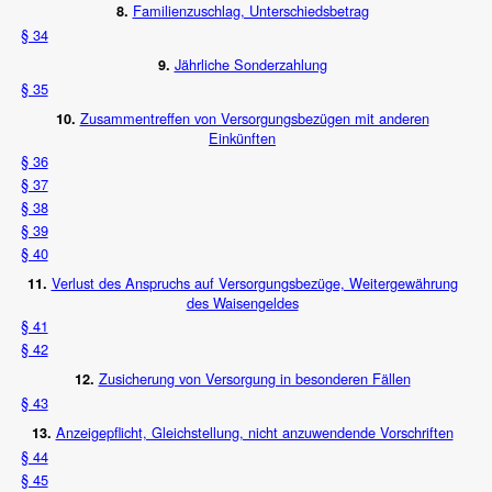
Familienzuschlag, Unterschiedsbetrag
8.
§ 34
Jährliche Sonderzahlung
9.
§ 35
Zusammentreffen von Versorgungsbezügen mit anderen
10.
Einkünften
§ 36
§ 37
§ 38
§ 39
§ 40
Verlust des Anspruchs auf Versorgungsbezüge, Weitergewährung
11.
des Waisengeldes
§ 41
§ 42
Zusicherung von Versorgung in besonderen Fällen
12.
§ 43
Anzeigepflicht, Gleichstellung, nicht anzuwendende Vorschriften
13.
§ 44
§ 45