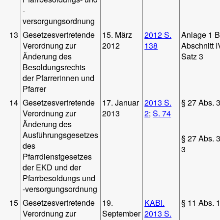
-
versorgungsordnung
13
Gesetzesvertretende
15. März
2012 S.
Anlage 1 B
Verordnung zur
2012
138
Abschnitt I
Änderung des
Satz 3
Besoldungsrechts
der Pfarrerinnen und
Pfarrer
14
Gesetzesvertretende
17. Januar
2013 S.
§ 27 Abs. 3
Verordnung zur
2013
2
;
S. 74
Änderung des
Ausführungsgesetzes
§ 27 Abs. 3
des
3
Pfarrdienstgesetzes
der EKD und der
Pfarrbesoldungs und
-versorgungsordnung
15
Gesetzesvertretende
19.
KABl.
§ 11 Abs. 
Verordnung zur
September
2013 S.