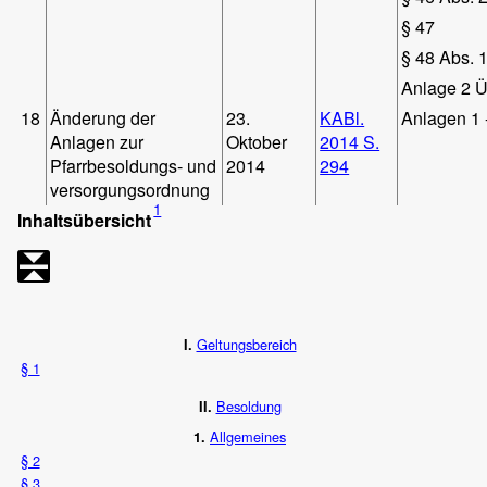
§ 47
§ 48 Abs. 
Anlage 2 Ü
18
Änderung der
23.
KABl.
Anlagen 1 
Anlagen zur
Oktober
2014 S.
Pfarrbesoldungs- und
2014
294
versorgungsordnung
1
Inhaltsübersicht
Geltungsbereich
I.
§ 1
Besoldung
II.
Allgemeines
1.
§ 2
§ 3