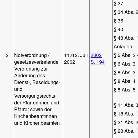
§ 27
§ 34 Abs. 
§ 36
§ 40
§ 43 Abs. 
Anlagen
2
Notverordnung /
11./12. Juli
2002
§ 5 Abs. 2 
gesetzesvertretende
2002
S. 194
§ 6 Abs. 3
Verordnung zur
§ 8 Abs. 3
Änderung des
§ 8 Abs. 4
Dienst-, Besoldungs-
und
§ 8 Abs. 5
Versorgungsrechts
der Pfarrerinnen und
§ 11 Abs. 
Pfarrer sowie der
§ 18 Abs. 
Kirchenbeamtinnen
§ 21 Abs. 
und Kirchenbeamten
§ 23 Abs. 1