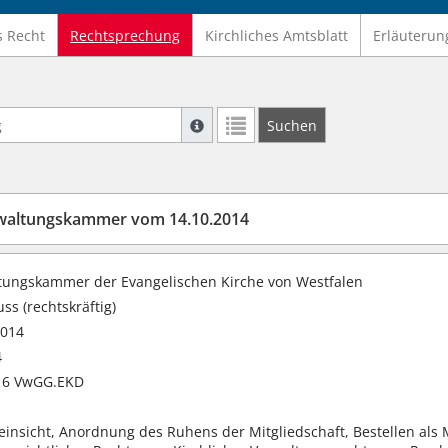
s Recht
Rechtsprechung
Kirchliches Amtsblatt
Erläuterun
Suche mit Platzhalter "*", Bsp. Pfarrer*,
Suchen
Weitere Suchoperatoren finden Sie in un
waltungskammer vom 14.10.2014
tungskammer der Evangelischen Kirche von Westfalen
ss (rechtskräftig)
2014
4
 16 VwGG.EKD
neinsicht, Anordnung des Ruhens der Mitgliedschaft, Bestellen als