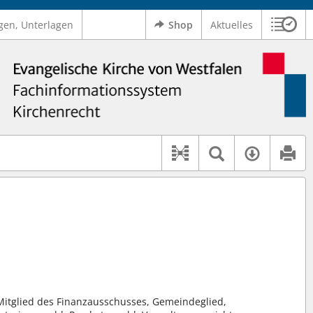
gen, Unterlagen
Shop
Aktuelles
Sitzu
Logo Ev. Kirche von Westfalen
 findet auch: "Pfarrerinitiative" oder "Pfarrerausschuss".
serer Hilfe.
Textsuche 
Verfüg
Dokument-Beziehu
 Mitglied des Finanzausschusses, Gemeindeglied,