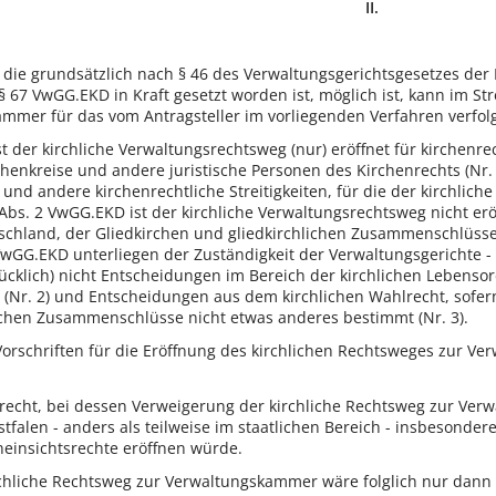
II.
 die grundsätzlich nach § 46 des Verwaltungsgerichtsgesetzes der
 67 VwGG.EKD in Kraft gesetzt worden ist, möglich ist, kann im Str
mer für das vom Antragsteller im vorliegenden Verfahren verfolgt
 der kirchliche Verwaltungsrechtsweg (nur) eröffnet für kirchenrec
enkreise und andere juristische Personen des Kirchenrechts (Nr. 1)
) und andere kirchenrechtliche Streitigkeiten, für die der kirchli
15 Abs. 2 VwGG.EKD ist der kirchliche Verwaltungsrechtsweg nicht erö
tschland, der Gliedkirchen und gliedkirchlichen Zusammenschlüss
wGG.EKD unterliegen der Zuständigkeit der Verwaltungsgerichte - 
klich) nicht Entscheidungen im Bereich der kirchlichen Lebensord
Nr. 2) und Entscheidungen aus dem kirchlichen Wahlrecht, sofern
ichen Zusammenschlüsse nicht etwas anderes bestimmt (Nr. 3).
orschriften für die Eröffnung des kirchlichen Rechtsweges zur V
recht, bei dessen Verweigerung der kirchliche Rechtsweg zur Verwa
falen - anders als teilweise im staatlichen Bereich - insbesondere
einsichtsrechte eröffnen würde.
chliche Rechtsweg zur Verwaltungskammer wäre folglich nur dann er