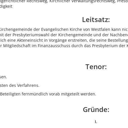
ngerichtlicher Rechtsweg, Kirchlicher Verwaltungsrechtsweg, Pres
digkeit
Leitsatz:
irchengemeinde der Evangelischen Kirche von Westfalen kann nicht
 mit der Presbyteriumswahl der Kirchengemeinde und der Nachb
lich eine Akteneinsicht in Vorgänge erstreiten, die seine Bestellu
 Mitgliedschaft im Finanzausschuss durch das Presbyterium der K
Tenor:
sen.
osten des Verfahrens.
 Beteiligten fernmündlich vorab mitgeteilt werden.
Gründe:
I.