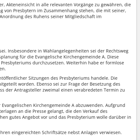
r, Akteneinsicht in alle relevanten Vorgänge zu gewähren, die
g von Presbytern im Zusammenhang stehen, die mit seiner,
 Anordnung des Ruhens seiner Mitgliedschaft im
et sei. Insbesondere in Wahlangelegenheiten sei der Rechtsweg
tsplanung für die Evangelische Kirchengemeinde A. Diese
s Presbyteriums durchzusetzen. Weiterhin habe er formlose
en.
htöffentlicher Sitzungen des Presbyteriums handele. Die
mitgeteilt worden. Ebenso sei zur Frage der Besetzung des
s der Antragsteller zweimal einen verabredeten Termin zu
der Evangelischen Kirchengemeinde A abzuwenden. Aufgrund
terlagen an die Presse gelangt, die den Verkauf des
chen gutes Angebot vor und das Presbyterium wolle darüber in
ahren eingereichten Schriftsätze nebst Anlagen verwiesen.