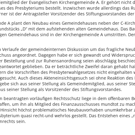
ndemitglied der Evangelischen Kirchengemeinde A. Er gehört nich
es des Presbyteriums bestellt. Inzwischen wurde allerdings das 
er ist der Antragsteller Vorsitzender des Stiftungsvorstandes der „
nde A plant den Neubau eines Gemeindehauses neben der C-Kirch
rundstücks „D“ mit dem aufstehenden alten Gemeindehaus. Das B
gen Gemeindehaus sind in der Kirchengemeinde A umstritten. Der
, im Verlaufe der gemeindeinternen Diskussion um das fragliche N
schuss angeordnet. Dagegen habe er sich gewandt und Widerspruch
er Bestellung und zur Ruhensanordnung seien abschlägig beschiede
antwortet geblieben. Da er beträchtliche Zweifel daran gehabt ha
 die Vorschriften des Presbyterwahlgesetzes nicht eingehalten w
esucht. Auch dieses Akteneinsichtsgesuch sei ohne Reaktion des P
gebe sich aus seiner Stellung als Gemeindemitglied, aus seiner St
s seiner Stellung als Vorsitzender des Stiftungsvorstandes.
 beantragten vorläufigen Rechtsschutz liege in dem offenbaren Be
affen, um ihn als Mitglied des Finanzausschusses mundtot zu mac
er Hinsicht höchst problematisches Neubauvorhaben unumkehrbar z
byterium quasi recht-und wehrlos gestellt. Das Entstehen eines „r
nrechts sein.