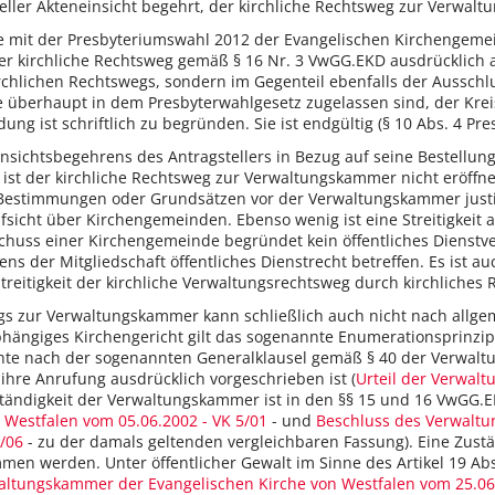
eller Akteneinsicht begehrt, der kirchliche Rechtsweg zur Verwaltu
die mit der Presbyteriumswahl 2012 der Evangelischen Kirchenge
r kirchliche Rechtsweg gemäß § 16 Nr. 3 VwGG.EKD ausdrücklich 
kirchlichen Rechtswegs, sondern im Gegenteil ebenfalls der Aussch
 überhaupt in dem Presbyterwahlgesetz zugelassen sind, der Krei
ng ist schriftlich zu begründen. Sie ist endgültig (§ 10 Abs. 4 Pre
insichtsbegehrens des Antragstellers in Bezug auf seine Bestellu
 ist der kirchliche Rechtsweg zur Verwaltungskammer nicht eröffne
Bestimmungen oder Grundsätzen vor der Verwaltungskammer justiziab
fsicht über Kirchengemeinden. Ebenso wenig ist eine Streitigkeit 
chuss einer Kirchengemeinde begründet kein öffentliches Dienstve
 der Mitgliedschaft öffentliches Dienstrecht betreffen. Es ist au
Streitigkeit der kirchliche Verwaltungsrechtsweg durch kirchliches 
gs zur Verwaltungskammer kann schließlich auch nicht nach all
ängiges Kirchengericht gilt das sogenannte Enumerationsprinzip, 
hte nach der sogenannten Generalklausel gemäß § 40 der Verwaltun
 ihre Anrufung ausdrücklich vorgeschrieben ist (
Urteil der Verwal
ständigkeit der Verwaltungskammer ist in den §§ 15 und 16 VwGG.E
 Westfalen vom 05.06.2002 - VK 5/01
- und
Beschluss des Verwaltun
/06
- zu der damals geltenden vergleichbaren Fassung). Eine Zustän
n werden. Unter öffentlicher Gewalt im Sinne des Artikel 19 Abs. 
waltungskammer der Evangelischen Kirche von Westfalen vom 25.06