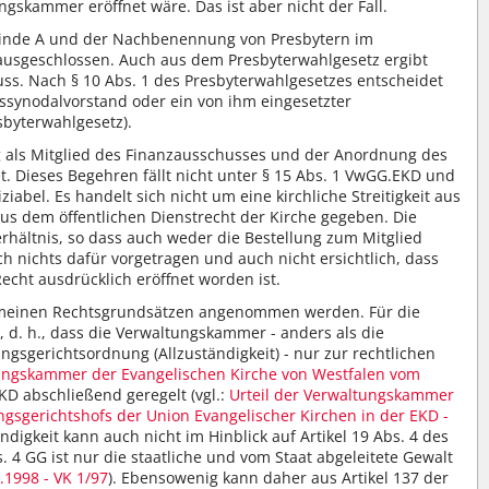
ngskammer eröffnet wäre. Das ist aber nicht der Fall.
meinde A und der Nachbenennung von Presbytern im
ausgeschlossen. Auch aus dem Presbyterwahlgesetz ergibt
luss. Nach § 10 Abs. 1 des Presbyterwahlgesetzes entscheidet
ssynodalvorstand oder ein von ihm eingesetzter
sbyterwahlgesetz).
ng als Mitglied des Finanzausschusses und der Anordnung des
t. Dieses Begehren fällt nicht unter § 15 Abs. 1 VwGG.EKD und
el. Es handelt sich nicht um eine kirchliche Streitigkeit aus
aus dem öffentlichen Dienstrecht der Kirche gegeben. Die
rhältnis, so dass auch weder die Bestellung zum Mitglied
ch nichts dafür vorgetragen und auch nicht ersichtlich, dass
Recht ausdrücklich eröffnet worden ist.
gemeinen Rechtsgrundsätzen angenommen werden. Für die
d. h., dass die Verwaltungskammer - anders als die
gsgerichtsordnung (Allzuständigkeit) - nur zur rechtlichen
tungskammer der Evangelischen Kirche von Westfalen vom
KD abschließend geregelt (vgl.:
Urteil der Verwaltungskammer
gsgerichtshofs der Union Evangelischer Kirchen in der EKD -
digkeit kann auch nicht im Hinblick auf Artikel 19 Abs. 4 des
4 GG ist nur die staatliche und vom Staat abgeleitete Gewalt
.1998 - VK 1/97
). Ebensowenig kann daher aus Artikel 137 der