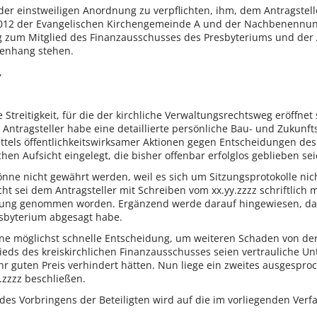
r einstweiligen Anordnung zu verpflichten, ihm, dem Antragstelle
2012 der Evangelischen Kirchengemeinde A und der Nachbenennun
ung zum Mitglied des Finanzausschusses des Presbyteriums und der
enhang stehen.
,
 Streitigkeit, für die der kirchliche Verwaltungsrechtsweg eröffn
 Antragsteller habe eine detaillierte persönliche Bau- und Zukunf
ttels öffentlichkeitswirksamer Aktionen gegen Entscheidungen de
chen Aufsicht eingelegt, die bisher offenbar erfolglos geblieben sei
önne nicht gewährt werden, weil es sich um Sitzungsprotokolle nic
ht sei dem Antragsteller mit Schreiben vom xx.yy.zzzz schriftlich 
llung genommen worden. Ergänzend werde darauf hingewiesen, das
sbyterium abgesagt habe.
ine möglichst schnelle Entscheidung, um weiteren Schaden von 
lieds des kreiskirchlichen Finanzausschusses seien vertrauliche Un
r guten Preis verhindert hätten. Nun liege ein zweites ausgespro
.zzzz beschließen.
des Vorbringens der Beteiligten wird auf die im vorliegenden Verf