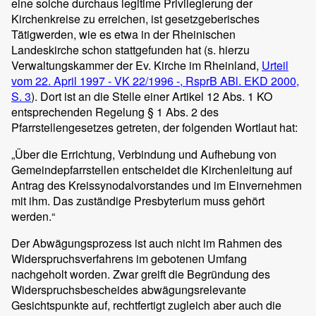
eine solche durchaus legitime Privilegierung der
Kirchenkreise zu erreichen, ist gesetzgeberisches
Tätigwerden, wie es etwa in der Rheinischen
Landeskirche schon stattgefunden hat (s. hierzu
Verwaltungskammer der Ev. Kirche im Rheinland,
Urteil
vom
22. April 1997
- VK 22/1996 -,
RsprB ABl. EKD 2000,
S. 3
). Dort ist an die Stelle einer Artikel 12 Abs. 1 KO
entsprechenden Regelung § 1 Abs. 2 des
Pfarrstellengesetzes getreten, der folgenden Wortlaut hat:
„Über die Errichtung, Verbindung und Aufhebung von
Gemeindepfarrstellen entscheidet die Kirchenleitung auf
Antrag des Kreissynodalvorstandes und im Einvernehmen
mit ihm. Das zuständige Presbyterium muss gehört
werden.“
Der Abwägungsprozess ist auch nicht im Rahmen des
Widerspruchsverfahrens im gebotenen Umfang
nachgeholt worden. Zwar greift die Begründung des
Widerspruchsbescheides abwägungsrelevante
Gesichtspunkte auf, rechtfertigt zugleich aber auch die