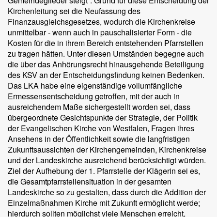
Gemeindeglieder steigt“. Grund für diese Entscheidung der
Kirchenleitung sei die Neufassung des
Finanzausgleichsgesetzes, wodurch die Kirchenkreise
unmittelbar - wenn auch in pauschalisierter Form - die
Kosten für die in ihrem Bereich entstehenden Pfarrstellen
zu tragen hätten. Unter diesen Umständen begegne auch
die über das Anhörungsrecht hinausgehende Beteiligung
des KSV an der Entscheidungsfindung keinen Bedenken.
Das LKA habe eine eigenständige vollumfängliche
Ermessensentscheidung getroffen, mit der auch in
ausreichendem Maße sichergestellt worden sei, dass
übergeordnete Gesichtspunkte der Strategie, der Politik
der Evangelischen Kirche von Westfalen, Fragen ihres
Ansehens in der Öffentlichkeit sowie die langfristigen
Zukunftsaussichten der Kirchengemeinden, Kirchenkreise
und der Landeskirche ausreichend berücksichtigt würden.
Ziel der Aufhebung der 1. Pfarrstelle der Klägerin sei es,
die Gesamtpfarrstellensituation in der gesamten
Landeskirche so zu gestalten, dass durch die Addition der
Einzelmaßnahmen Kirche mit Zukunft ermöglicht werde;
hierdurch sollten möglichst viele Menschen erreicht,