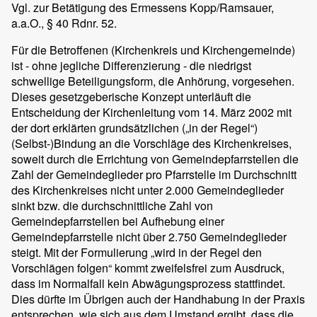
Vgl. zur Betätigung des Ermessens Kopp/Ramsauer,
a.a.O., § 40 Rdnr. 52.
Für die Betroffenen (Kirchenkreis und Kirchengemeinde)
ist - ohne jegliche Differenzierung - die niedrigst
schwellige Beteiligungsform, die Anhörung, vorgesehen.
Dieses gesetzgeberische Konzept unterläuft die
Entscheidung der Kirchenleitung vom 14. März 2002 mit
der dort erklärten grundsätzlichen („in der Regel“)
(Selbst-)Bindung an die Vorschläge des Kirchenkreises,
soweit durch die Errichtung von Gemeindepfarrstellen die
Zahl der Gemeindeglieder pro Pfarrstelle im Durchschnitt
des Kirchenkreises nicht unter 2.000 Gemeindeglieder
sinkt bzw. die durchschnittliche Zahl von
Gemeindepfarrstellen bei Aufhebung einer
Gemeindepfarrstelle nicht über 2.750 Gemeindeglieder
steigt. Mit der Formulierung „wird in der Regel den
Vorschlägen folgen“ kommt zweifelsfrei zum Ausdruck,
dass im Normalfall kein Abwägungsprozess stattfindet.
Dies dürfte im Übrigen auch der Handhabung in der Praxis
entsprechen, wie sich aus dem Umstand ergibt, dass die