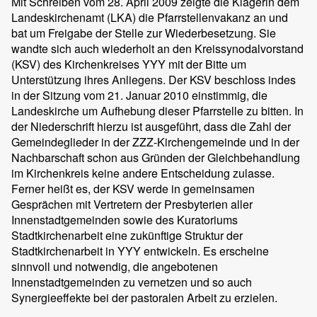
Mit Schreiben vom 28. April 2009 zeigte die Klägerin dem
Landeskirchenamt (LKA) die Pfarrstellenvakanz an und
bat um Freigabe der Stelle zur Wiederbesetzung. Sie
wandte sich auch wiederholt an den Kreissynodalvorstand
(KSV) des Kirchenkreises YYY mit der Bitte um
Unterstützung ihres Anliegens. Der KSV beschloss indes
in der Sitzung vom 21. Januar 2010 einstimmig, die
Landeskirche um Aufhebung dieser Pfarrstelle zu bitten. In
der Niederschrift hierzu ist ausgeführt, dass die Zahl der
Gemeindeglieder in der ZZZ-Kirchengemeinde und in der
Nachbarschaft schon aus Gründen der Gleichbehandlung
im Kirchenkreis keine andere Entscheidung zulasse.
Ferner heißt es, der KSV werde in gemeinsamen
Gesprächen mit Vertretern der Presbyterien aller
Innenstadtgemeinden sowie des Kuratoriums
Stadtkirchenarbeit eine zukünftige Struktur der
Stadtkirchenarbeit in YYY entwickeln. Es erscheine
sinnvoll und notwendig, die angebotenen
Innenstadtgemeinden zu vernetzen und so auch
Synergieeffekte bei der pastoralen Arbeit zu erzielen.