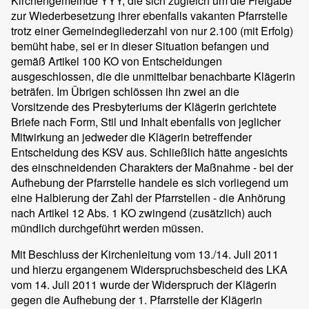
Kirchengemeinde YYY, die sich zugleich um die Freigabe
zur Wiederbesetzung ihrer ebenfalls vakanten Pfarrstelle
trotz einer Gemeindegliederzahl von nur 2.100 (mit Erfolg)
bemüht habe, sei er in dieser Situation befangen und
gemäß Artikel 100 KO von Entscheidungen
ausgeschlossen, die die unmittelbar benachbarte Klägerin
beträfen. Im Übrigen schlössen ihn zwei an die
Vorsitzende des Presbyteriums der Klägerin gerichtete
Briefe nach Form, Stil und Inhalt ebenfalls von jeglicher
Mitwirkung an jedweder die Klägerin betreffender
Entscheidung des KSV aus. Schließlich hätte angesichts
des einschneidenden Charakters der Maßnahme - bei der
Aufhebung der Pfarrstelle handele es sich vorliegend um
eine Halbierung der Zahl der Pfarrstellen - die Anhörung
nach Artikel 12 Abs. 1 KO zwingend (zusätzlich) auch
mündlich durchgeführt werden müssen.
Mit Beschluss der Kirchenleitung vom 13./14. Juli 2011
und hierzu ergangenem Widerspruchsbescheid des LKA
vom 14. Juli 2011 wurde der Widerspruch der Klägerin
gegen die Aufhebung der 1. Pfarrstelle der Klägerin